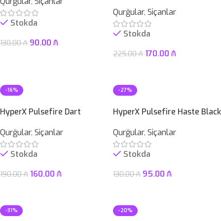
Qurğular
,
Siçanlar
Qurğular
,
Siçanlar
Stokda
Stokda
90.00
₼
130.00
₼
170.00
₼
225.00
₼
Səbətə At
Səbətə At
-16%
-27%
HyperX Pulsefire Dart
HyperX Pulsefire Haste Black
Qurğular
,
Siçanlar
Qurğular
,
Siçanlar
Stokda
Stokda
160.00
₼
95.00
₼
190.00
₼
130.00
₼
Səbətə At
Səbətə At
-31%
-20%