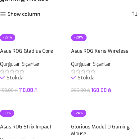
Show column
-27%
-20%
Asus ROG Gladius Core
Asus ROG Keris Wireless
Qurğular
,
Siçanlar
Qurğular
,
Siçanlar
Stokda
Stokda
110.00
₼
160.00
₼
150.00
₼
200.00
₼
Səbətə At
Səbətə At
-31%
-24%
Asus ROG Strix Impact
Glorious Model O Gaming
Mouse