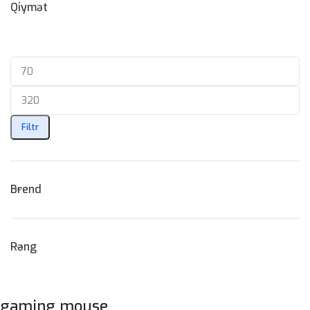
Qiymət
Filtr
Brend
Rəng
gaming mouse