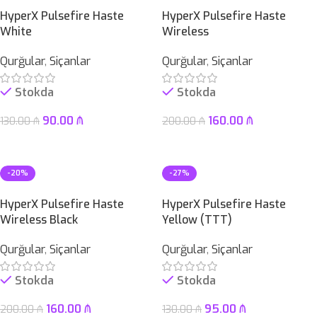
HyperX Pulsefire Haste
HyperX Pulsefire Haste
White
Wireless
Qurğular
,
Siçanlar
Qurğular
,
Siçanlar
Stokda
Stokda
90.00
₼
160.00
₼
130.00
₼
200.00
₼
Səbətə At
Səbətə At
-20%
-27%
HyperX Pulsefire Haste
HyperX Pulsefire Haste
Wireless Black
Yellow (TTT)
Qurğular
,
Siçanlar
Qurğular
,
Siçanlar
Stokda
Stokda
160.00
₼
95.00
₼
200.00
₼
130.00
₼