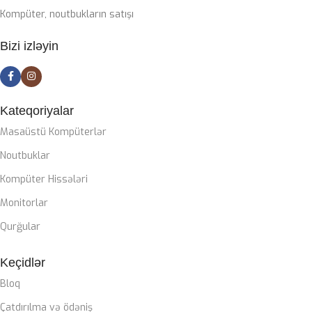
Kompüter, noutbukların satışı
Bizi izləyin
Kateqoriyalar
Masaüstü Kompüterlər
Noutbuklar
Kompüter Hissələri
Monitorlar
Qurğular
Keçidlər
Bloq
Çatdırılma və ödəniş