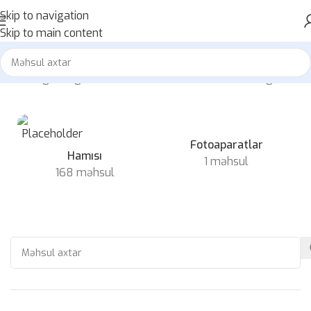
Skip to navigation
Skip to main content
Home
»
gaming mouse
50 nəticədən 1-12 nəticə göstərilir
Fotoaparatlar
Hamısı
1 məhsul
168 məhsul