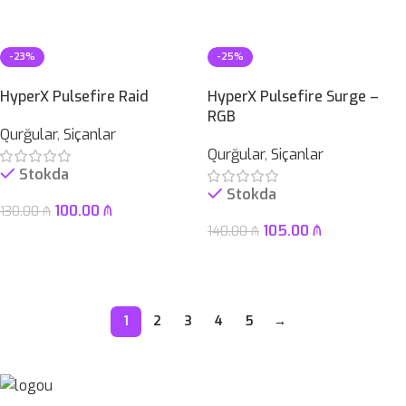
Səbətə At
Səbətə At
-23%
-25%
HyperX Pulsefire Raid
HyperX Pulsefire Surge –
RGB
Qurğular
,
Siçanlar
Qurğular
,
Siçanlar
Stokda
Stokda
100.00
₼
130.00
₼
105.00
₼
140.00
₼
Səbətə At
Səbətə At
1
2
3
4
5
→