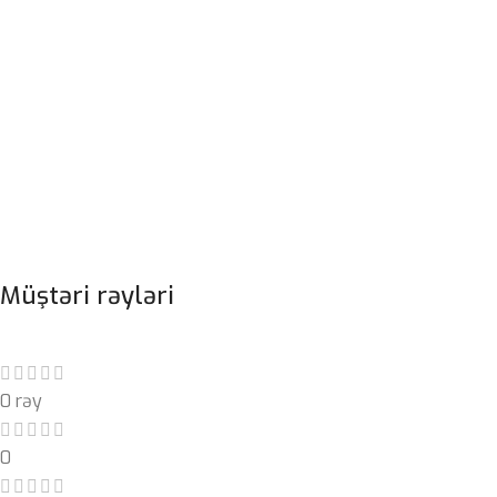
Müştəri rəyləri
0 rəy
0