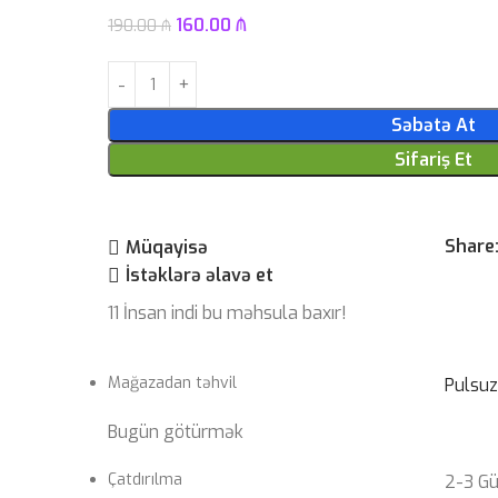
160.00
₼
190.00
₼
Səbətə At
Sifariş Et
Share
Müqayisə
İstəklərə əlavə et
11
İnsan indi bu məhsula baxır!
Mağazadan təhvil
Pulsu
Bugün götürmək
Çatdırılma
2-3 G