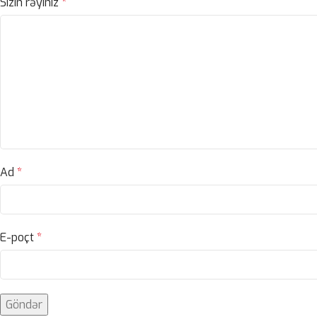
Sizin rəyiniz
*
Ad
*
E-poçt
*