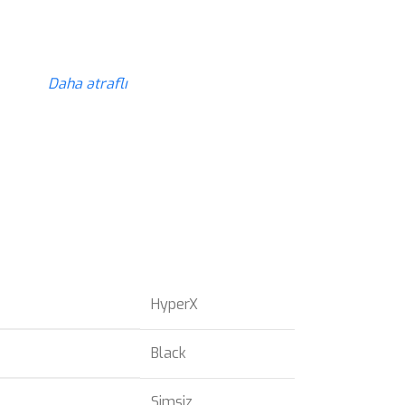
z
Daha ətraflı
HyperX
Black
Simsiz