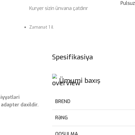
Pulsu
Kuryer sizin ünvana çatdırır
Zəmanət 1 il
Spesifikasiya
Ümumi baxış
iyyətləri
BREND
dapter daxildir.
RƏNG
QOŞULMA