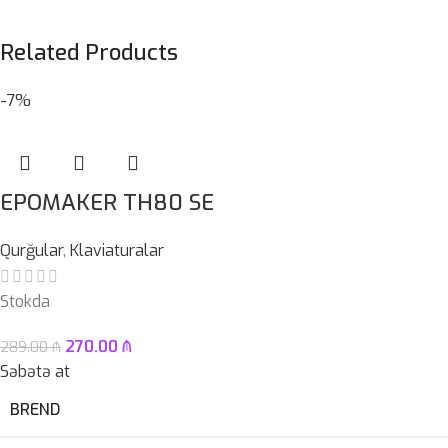
Related Products
-7%
EPOMAKER TH80 SE
Qurğular
,
Klaviaturalar
Stokda
270.00
₼
289.00
₼
Səbətə at
BREND