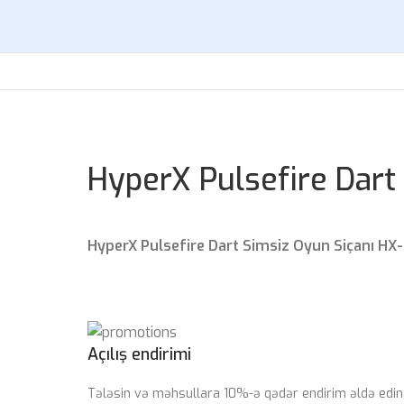
HyperX Pulsefire Dart
HyperX Pulsefire Dart Simsiz Oyun Siçanı H
Açılış endirimi
Tələsin və məhsullara 10%-ə qədər endirim əldə edin