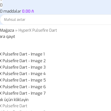
0
0
maddələr
0.00
₼
»
Mağaza
»
HyperX Pulsefire Dart
ara qayıt
k üçün klikləyin