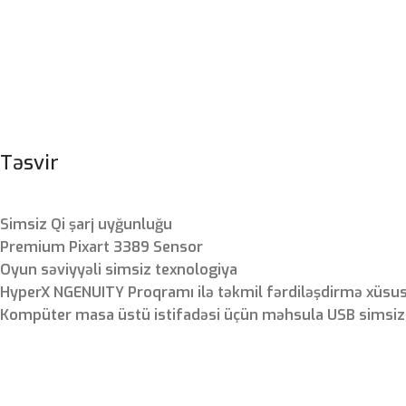
Təsvir
Simsiz Qi şarj uyğunluğu
Premium Pixart 3389 Sensor
Oyun səviyyəli simsiz texnologiya
HyperX NGENUITY Proqramı ilə təkmil fərdiləşdirmə xüsus
Kompüter masa üstü istifadəsi üçün məhsula USB simsiz a