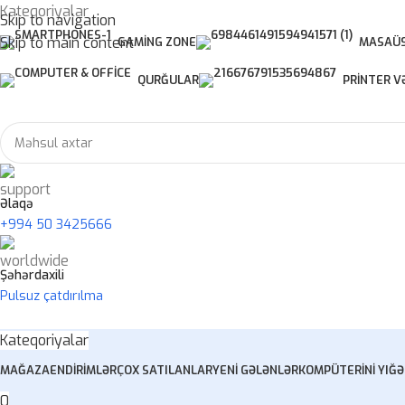
Kateqoriyalar
Skip to navigation
Skip to main content
GAMING ZONE
MASAÜS
QURĞULAR
PRINTER V
Əlaqə
+994 50 3425666
Şəhərdaxili
Pulsuz çatdırılma
Kateqoriyalar
MAĞAZA
ENDIRIMLƏR
ÇOX SATILANLAR
YENI GƏLƏNLƏR
KOMPÜTERINI YIĞ
Ə
0