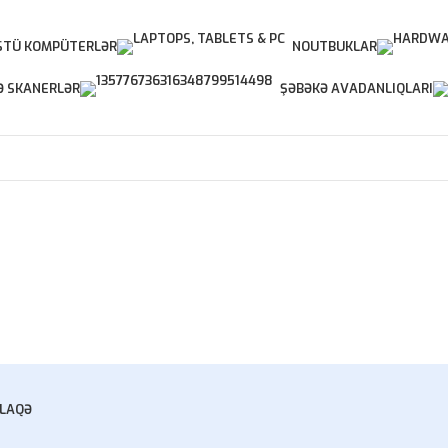
TÜ KOMPÜTERLƏR
NOUTBUKLAR
Ə SKANERLƏR
ŞƏBƏKƏ AVADANLIQLARI
LAQƏ