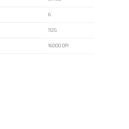
6
112G
16000 DPI