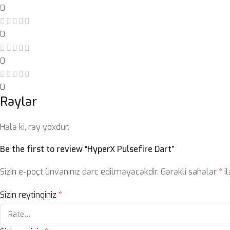
0
0
0
0
Rəylər
Hələ ki, rəy yoxdur.
Be the first to review “HyperX Pulsefire Dart”
Sizin e-poçt ünvanınız dərc edilməyəcəkdir.
Gərəkli sahələr
*
il
Sizin reytinqiniz
*