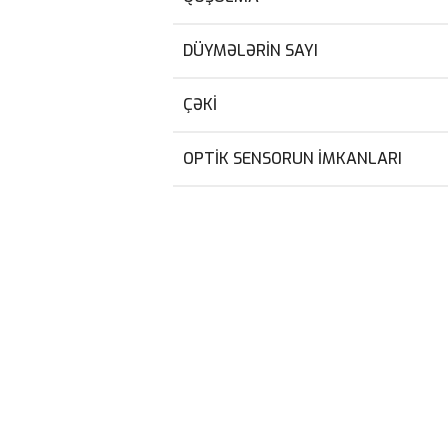
DÜYMƏLƏRIN SAYI
ÇƏKI
OPTIK SENSORUN IMKANLARI