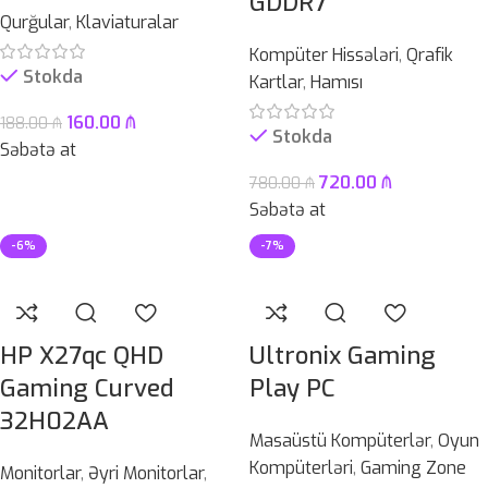
GDDR7
Qurğular
,
Klaviaturalar
Kompüter Hissələri
,
Qrafik
Stokda
Kartlar
,
Hamısı
160.00
₼
188.00
₼
Stokda
Səbətə at
720.00
₼
780.00
₼
Səbətə at
-6%
-7%
HP X27qc QHD
Ultronix Gaming
Gaming Curved
Play PC
32H02AA
Masaüstü Kompüterlər
,
Oyun
Kompüterləri
,
Gaming Zone
Monitorlar
,
Əyri Monitorlar
,