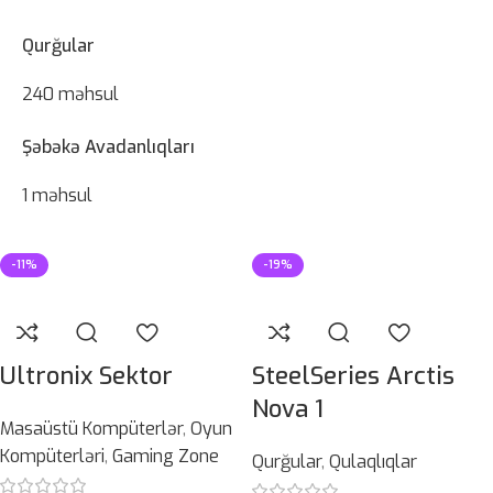
Qurğular
240 məhsul
Şəbəkə Avadanlıqları
1 məhsul
-11%
-19%
Ultronix Sektor
SteelSeries Arctis
Nova 1
Masaüstü Kompüterlər
,
Oyun
Kompüterləri
,
Gaming Zone
Qurğular
,
Qulaqlıqlar