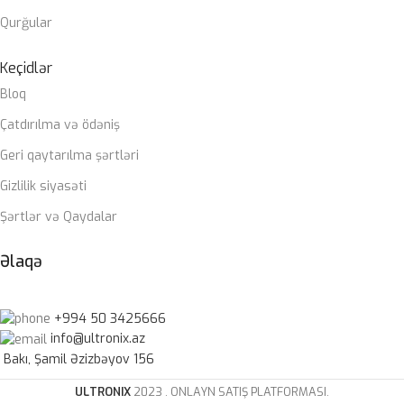
Qurğular
Keçidlər
Bloq
Çatdırılma və ödəniş
Geri qaytarılma şərtləri
Gizlilik siyasəti
Şərtlər və Qaydalar
Əlaqə
+994 50 3425666
info@ultronix.az
Bakı, Şamil Əzizbəyov 156
ULTRONIX
2023 . ONLAYN SATIŞ PLATFORMASI.