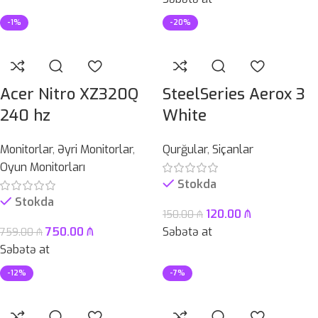
-1%
-20%
Acer Nitro XZ320Q
SteelSeries Aerox 3
240 hz
White
Monitorlar
,
Əyri Monitorlar
,
Qurğular
,
Siçanlar
Oyun Monitorları
Stokda
Stokda
120.00
₼
150.00
₼
750.00
₼
Səbətə at
759.00
₼
Səbətə at
-12%
-7%