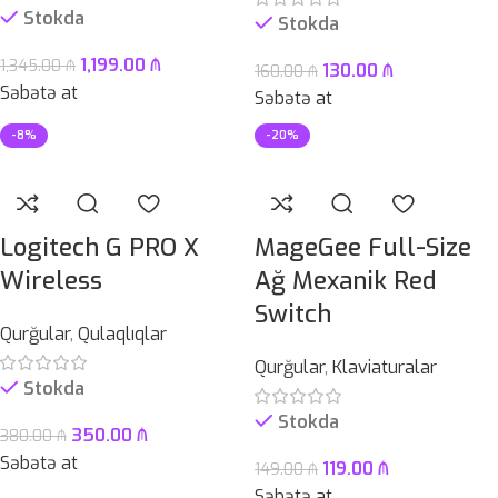
Stokda
Stokda
1,199.00
₼
1,345.00
₼
130.00
₼
160.00
₼
Səbətə at
Səbətə at
-8%
-20%
Logitech G PRO X
MageGee Full-Size
Wireless
Ağ Mexanik Red
Switch
Qurğular
,
Qulaqlıqlar
Qurğular
,
Klaviaturalar
Stokda
Stokda
350.00
₼
380.00
₼
Səbətə at
119.00
₼
149.00
₼
Səbətə at