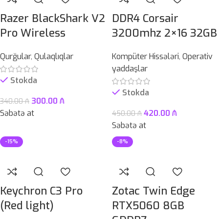
Razer BlackShark V2
DDR4 Corsair
Pro Wireless
3200mhz 2×16 32GB
Qurğular
,
Qulaqlıqlar
Kompüter Hissələri
,
Operativ
yaddaşlar
Stokda
Stokda
300.00
₼
340.00
₼
Səbətə at
420.00
₼
450.00
₼
Səbətə at
-15%
-8%
Keychron C3 Pro
Zotac Twin Edge
(Red light)
RTX5060 8GB