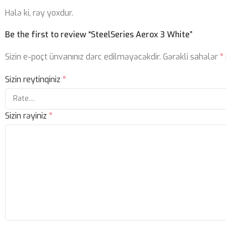
Hələ ki, rəy yoxdur.
Be the first to review “SteelSeries Aerox 3 White”
Sizin e-poçt ünvanınız dərc edilməyəcəkdir.
Gərəkli sahələr
*
Sizin reytinqiniz
*
Sizin rəyiniz
*