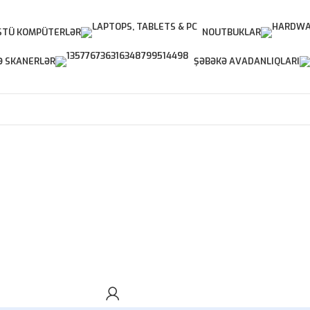
TÜ KOMPÜTERLƏR
NOUTBUKLAR
Ə SKANERLƏR
ŞƏBƏKƏ AVADANLIQLARI