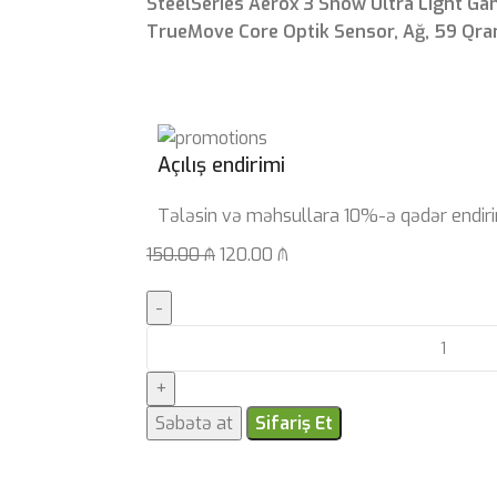
SteelSeries Aerox 3 Snow Ultra Light G
TrueMove Core Optik Sensor, Ağ, 59 Qr
Açılış endirimi
Tələsin və məhsullara 10%-ə qədər endiri
150.00
₼
120.00
₼
Səbətə at
Sifariş Et