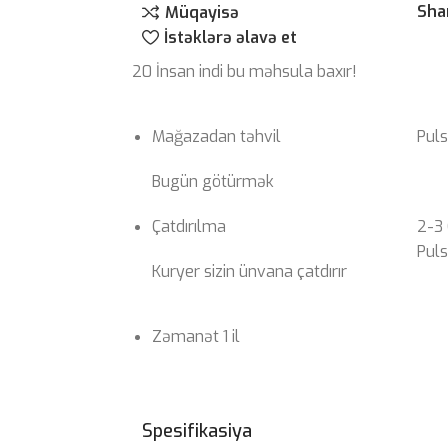
Sha
Müqayisə
İstəklərə əlavə et
20
İnsan indi bu məhsula baxır!
Mağazadan təhvil
Pul
Bugün götürmək
Çatdırılma
2-3
Pul
Kuryer sizin ünvana çatdırır
Zəmanət 1 il
Spesifikasiya