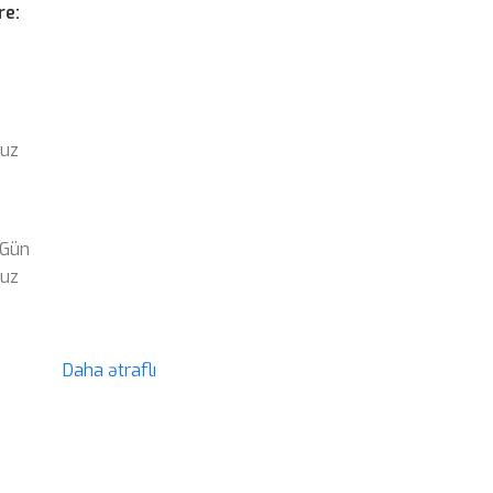
re:
suz
 Gün
suz
Daha ətraflı