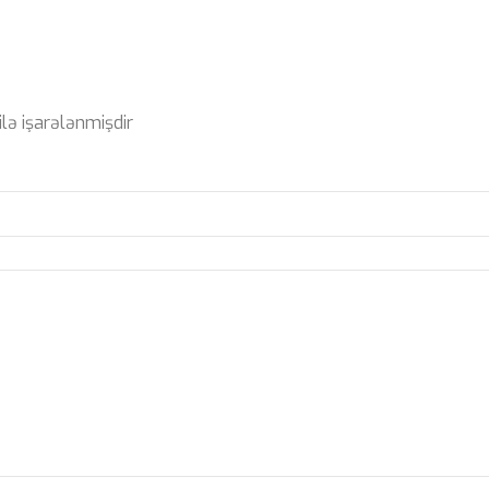
ilə işarələnmişdir