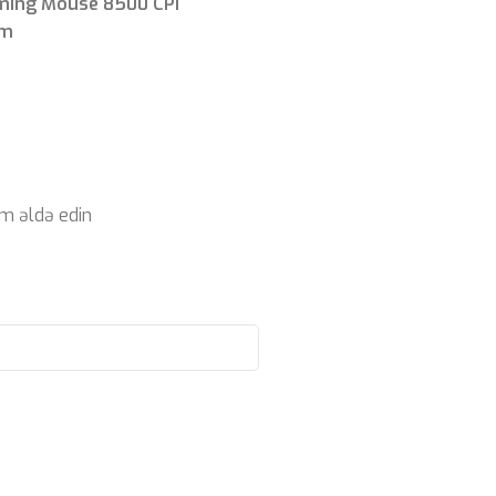
aming Mouse 8500 CPI
am
m əldə edin