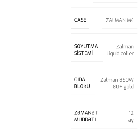
CASE
ZALMAN M4
SOYUTMA
Zalman
SISTEMI
Liquid coller
QIDA
Zalman 850W
BLOKU
80+ gold
ZƏMANƏT
12
MÜDDƏTI
ay