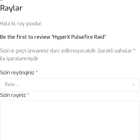
Rəylər
Hələ ki, rəy yoxdur.
Be the first to review “HyperX Pulsefire Raid”
Sizin e-poçt ünvanınız dərc edilməyəcəkdir.
Gərəkli sahələr
*
ilə işarələnmişdir
Sizin reytinqiniz
*
Sizin rəyiniz
*