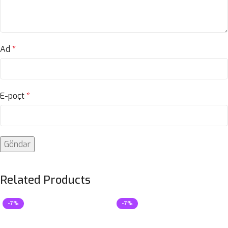
Ad
*
E-poçt
*
Related Products
-7%
-7%