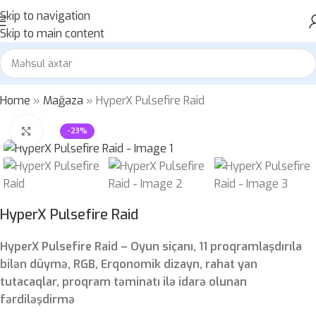
Skip to navigation
Skip to main content
Home
»
Mağaza
»
HyperX Pulsefire Raid
Böyütmək üçün klikləyin
-23%
HyperX Pulsefire Raid
HyperX Pulsefire Raid – Oyun siçanı, 11 proqramlaşdırıla
bilən düymə, RGB, Erqonomik dizayn, rahat yan
tutacaqlar, proqram təminatı ilə idarə olunan
fərdiləşdirmə