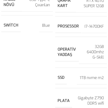
QRAFIK
RTX 4070
NÖVÜ
Çıxarılan
KART
SUPER 12GB
SWITCH
Blue
PROSESSOR
I7-14700KF
32GB
OPERATIV
6400mhz
YADDAŞ
G-Skill
SSD
1TB nvme m2
Gigabyte Z790
PLATA
DDR5 wifi