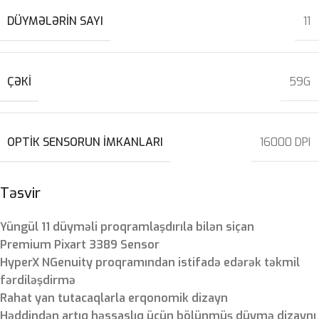
DÜYMƏLƏRIN SAYI
11
ÇƏKI
59G
OPTIK SENSORUN IMKANLARI
16000 DPI
Təsvir
Yüngül 11 düyməli proqramlaşdırıla bilən siçan
Premium Pixart 3389 Sensor
HyperX NGenuity proqramından istifadə edərək təkmil
fərdiləşdirmə
Rahat yan tutacaqlarla erqonomik dizayn
Həddindən artıq həssaslıq üçün bölünmüş düymə dizaynı