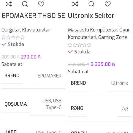
EPOMAKER TH80 SE
Ultronix Sektor
Qurğular
,
Klaviaturalar
Masaüstü Kompüterlər
,
Oyun
Kompüterləri
,
Gaming Zone
Stokda
Stokda
270.00
₼
289.00
₼
Səbətə at
3,339.00
₼
3,599.00
₼
Səbətə at
BREND
EPOMAKER
BREND
Ultronix
USB
,
USB
QOŞULMA
Type-C
RƏNG
Ağ
KABEL
USB Type-C