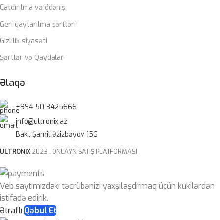
Çatdırılma və ödəniş
Geri qaytarılma şərtləri
Gizlilik siyasəti
Şərtlər və Qaydalar
Əlaqə
+994 50 3425666
info@ultronix.az
Bakı, Şamil Əzizbəyov 156
ULTRONIX
2023 . ONLAYN SATIŞ PLATFORMASI.
Veb saytımızdakı təcrübənizi yaxşılaşdırmaq üçün kukilərdən
istifadə edirik.
Ətraflı
Qəbul Et