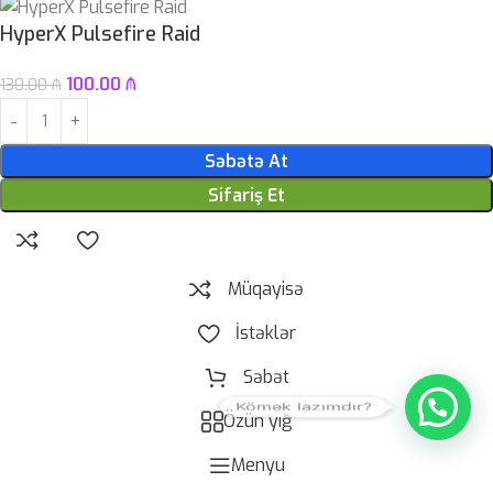
HyperX Pulsefire Raid
100.00
₼
130.00
₼
Səbətə At
Sifariş Et
Müqayisə
İstəklər
Səbət
Kömək lazımdır?
Özün yığ
Menyu