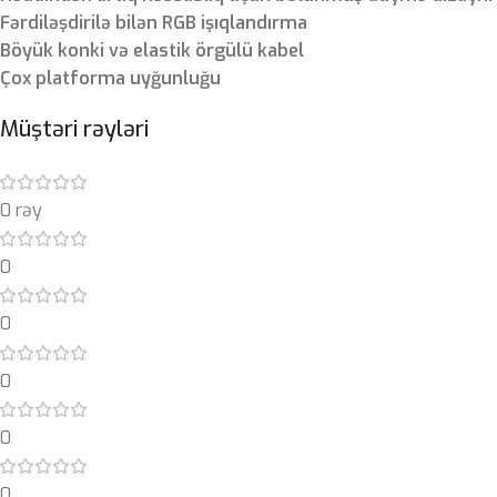
Fərdiləşdirilə bilən RGB işıqlandırma
Böyük konki və elastik örgülü kabel
Çox platforma uyğunluğu
Müştəri rəyləri
0 rəy
0
0
0
0
0