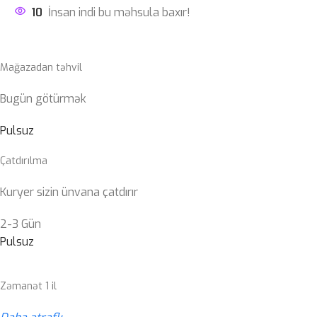
10
İnsan indi bu məhsula baxır!
Mağazadan təhvil
Bugün götürmək
Pulsuz
Çatdırılma
Kuryer sizin ünvana çatdırır
2-3 Gün
Pulsuz
Zəmanət 1 il