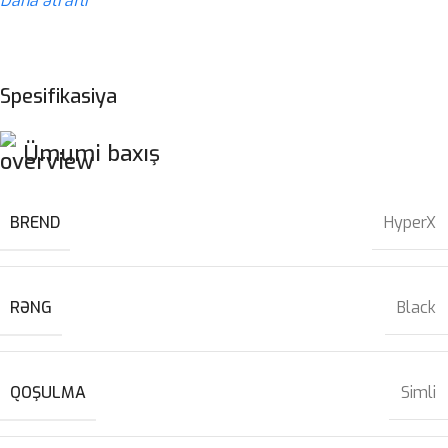
Daha ətraflı
Spesifikasiya
Ümumi baxış
BREND
HyperX
RƏNG
Black
QOŞULMA
Simli