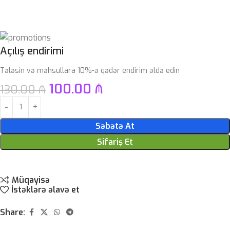
Açılış endirimi
Tələsin və məhsullara 10%-ə qədər endirim əldə edin
100.00
₼
130.00
₼
Səbətə At
Sifariş Et
Müqayisə
İstəklərə əlavə et
Share: