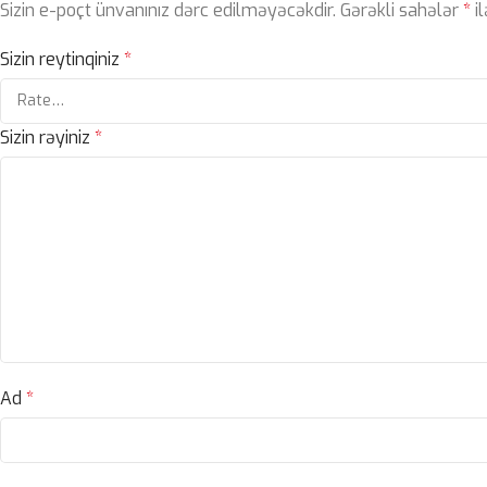
Sizin e-poçt ünvanınız dərc edilməyəcəkdir.
Gərəkli sahələr
*
il
Sizin reytinqiniz
*
Sizin rəyiniz
*
Ad
*