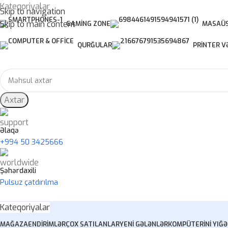
Kateqoriyalar
Skip to navigation
Skip to main content
GAMING ZONE
MASAÜS
QURĞULAR
PRINTER V
Axtar
Əlaqə
+994 50 3425666
Şəhərdaxili
Pulsuz çatdırılma
Kateqoriyalar
MAĞAZA
ENDIRIMLƏR
ÇOX SATILANLAR
YENI GƏLƏNLƏR
KOMPÜTERINI YIĞ
Ə