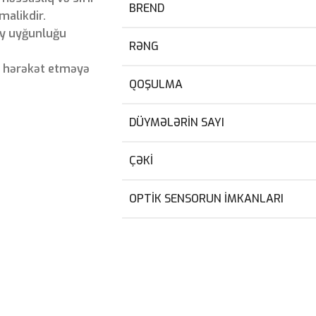
BREND
malikdir.
ay uyğunluğu
RƏNG
n hərəkət etməyə
QOŞULMA
DÜYMƏLƏRIN SAYI
ÇƏKI
OPTIK SENSORUN IMKANLARI