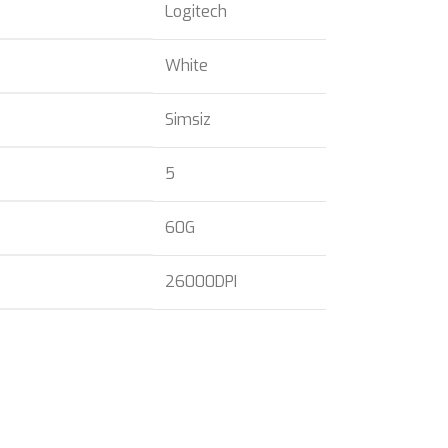
Logitech
White
Simsiz
5
60G
26000DPI