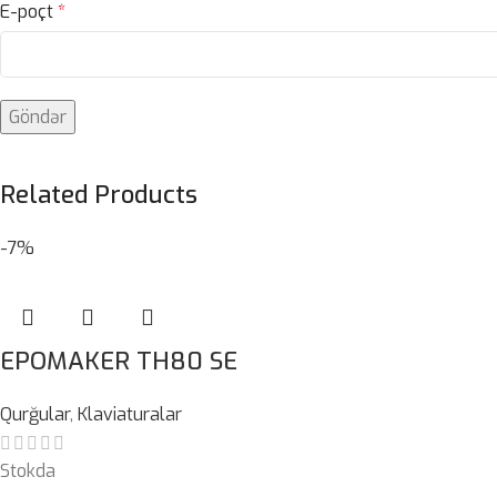
E-poçt
*
Related Products
-7%
EPOMAKER TH80 SE
Qurğular
,
Klaviaturalar
Stokda