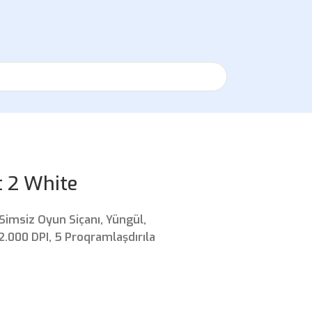
t 2 White
imsiz Oyun Siçanı, Yüngül,
2.000 DPI, 5 Proqramlaşdırıla