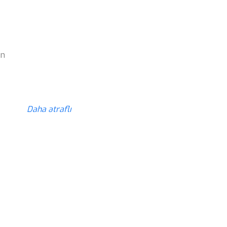
z
ün
z
Daha ətraflı