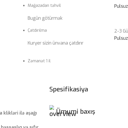
Mağazadan təhvil
Pulsu
Bugün götürmək
Çatdırılma
2-3 G
Pulsu
Kuryer sizin ünvana çatdırır
Zəmanət 1 il
Spesifikasiya
Ümumi baxış
klikləri ilə aşağı
həssaslıq və sıfır