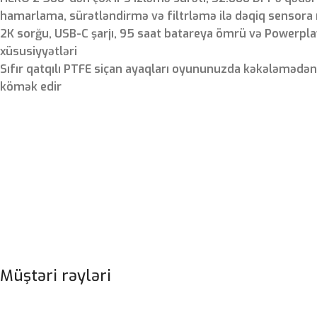
hamarlama, sürətləndirmə və filtrləmə ilə dəqiq sensora 
2K sorğu, USB-C şarjı, 95 saat batareya ömrü və Powerpl
xüsusiyyətləri
Sıfır qatqılı PTFE siçan ayaqları oyununuzda kəkələmədə
kömək edir
Müştəri rəyləri