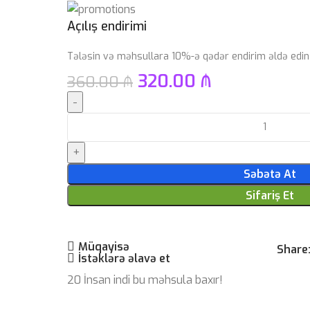
Açılış endirimi
Tələsin və məhsullara 10%-ə qədər endirim əldə edin
320.00
₼
360.00
₼
Səbətə At
Sifariş Et
Müqayisə
Share
İstəklərə əlavə et
20
İnsan indi bu məhsula baxır!