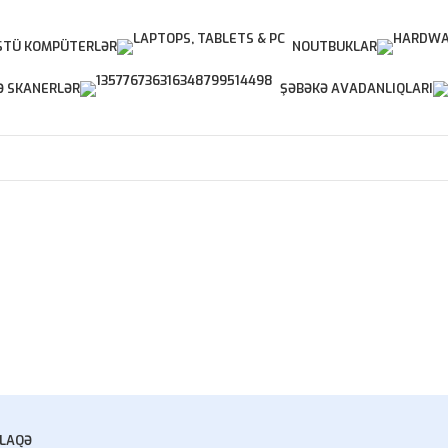
TÜ KOMPÜTERLƏR
NOUTBUKLAR
Ə SKANERLƏR
ŞƏBƏKƏ AVADANLIQLARI
LAQƏ