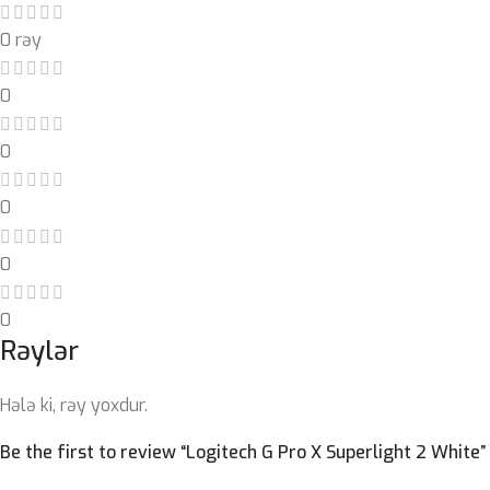
0 rəy
0
0
0
0
0
Rəylər
Hələ ki, rəy yoxdur.
Be the first to review “Logitech G Pro X Superlight 2 White”