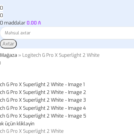
0
0
0
maddələr
0.00
₼
Axtar
»
Mağaza
»
Logitech G Pro X Superlight 2 White
k üçün klikləyin