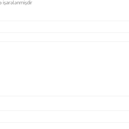
ə işarələnmişdir