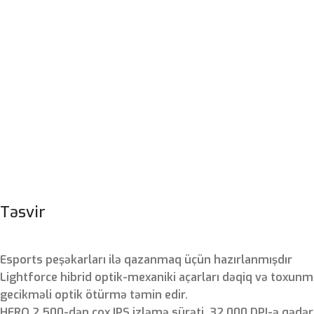
Təsvir
Esports peşəkarları ilə qazanmaq üçün hazırlanmışdır
Lightforce hibrid optik-mexaniki açarları dəqiq və toxunma 
gecikməli optik ötürmə təmin edir.
HERO 2 500-dən çox IPS izləmə sürəti, 32.000 DPI-ə qədər 