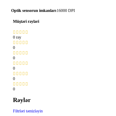
Optik sensorun imkanları
16000 DPI
Müştəri rəyləri
0 rəy
0
0
0
0
0
Rəylər
Filtrləri təmizləyin