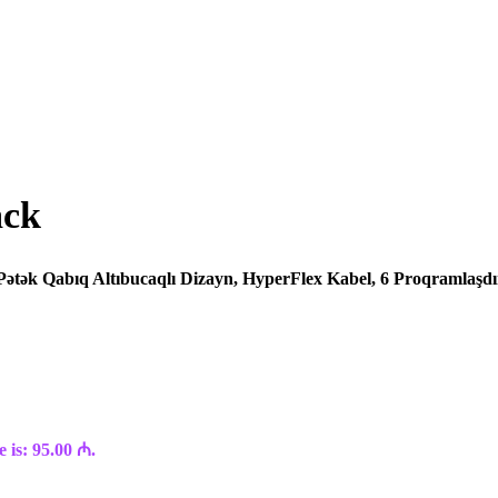
ack
Pətək Qabıq Altıbucaqlı Dizayn, HyperFlex Kabel, 6 Proqramlaşdır
 is: 95.00 ₼.