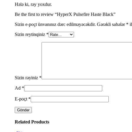
Hələ ki, rəy yoxdur.
Be the first to review “HyperX Pulsefire Haste Black”
Sizin e-poçt ünvanınız dərc edilməyəcəkdir.
Gərəkli sahələr
*
i
Sizin reytinqiniz
*
Sizin rəyiniz
*
Ad
*
E-poçt
*
Related Products