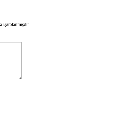
lə işarələnmişdir