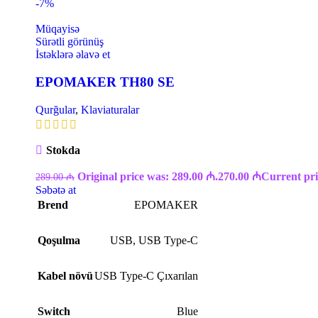
-7%
Müqayisə
Sürətli görünüş
İstəklərə əlavə et
EPOMAKER TH80 SE
Qurğular
,
Klaviaturalar
Stokda
Original price was: 289.00 ₼.
270.00
₼
Current pri
289.00
₼
Səbətə at
Brend
EPOMAKER
Qoşulma
USB
,
USB Type-C
Kabel növü
USB Type-C Çıxarılan
Switch
Blue