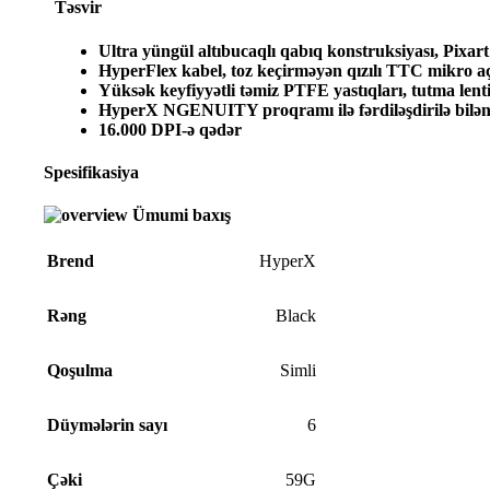
Təsvir
Ultra yüngül altıbucaqlı qabıq konstruksiyası, Pixar
HyperFlex kabel, toz keçirməyən qızılı TTC mikro a
Yüksək keyfiyyətli təmiz PTFE yastıqları, tutma lenti
HyperX NGENUITY proqramı ilə fərdiləşdirilə bilən s
16.000 DPI-ə qədər
Spesifikasiya
Ümumi baxış
Brend
HyperX
Rəng
Black
Qoşulma
Simli
Düymələrin sayı
6
Çəki
59G