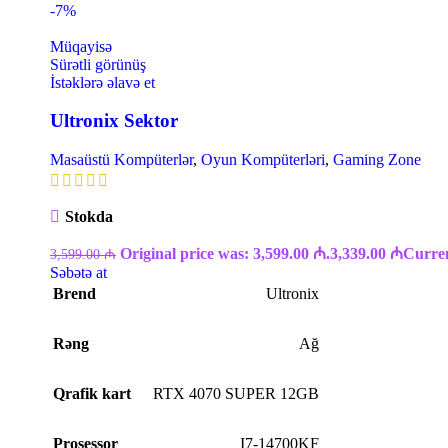
-7%
Müqayisə
Sürətli görünüş
İstəklərə əlavə et
Ultronix Sektor
Masaüstü Kompüterlər
,
Oyun Kompüterləri
,
Gaming Zone
Stokda
Original price was: 3,599.00 ₼.
3,339.00
₼
Curren
3,599.00
₼
Səbətə at
Brend
Ultronix
Rəng
Ağ
Qrafik kart
RTX 4070 SUPER 12GB
Prosessor
I7-14700KF