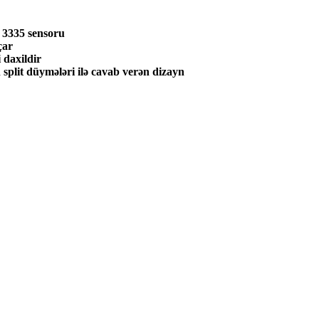
t 3335 sensoru
çar
 daxildir
plit düymələri ilə cavab verən dizayn