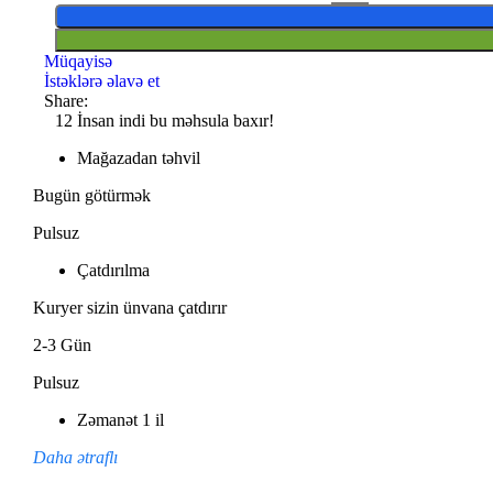
Müqayisə
İstəklərə əlavə et
Share:
12
İnsan indi bu məhsula baxır!
Mağazadan təhvil
Bugün götürmək
Pulsuz
Çatdırılma
Kuryer sizin ünvana çatdırır
2-3 Gün
Pulsuz
Zəmanət 1 il
Daha ətraflı