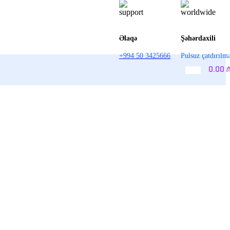
Əlaqə
Şəhərdaxili
+994 50 3425666
Pulsuz çatdırılm
0.00