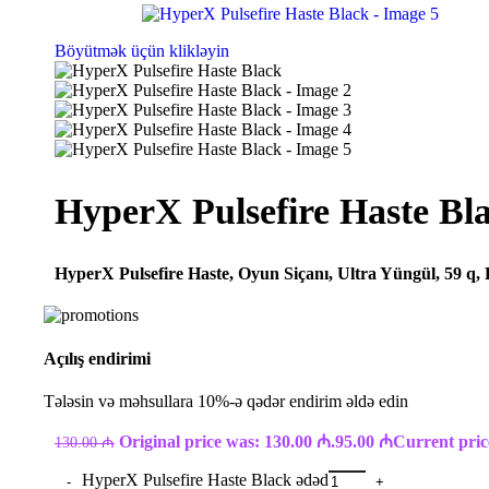
Böyütmək üçün klikləyin
HyperX Pulsefire Haste Bl
HyperX Pulsefire Haste, Oyun Siçanı, Ultra Yüngül, 59 q, 
Açılış endirimi
Tələsin və məhsullara 10%-ə qədər endirim əldə edin
Original price was: 130.00 ₼.
95.00
₼
Current price
130.00
₼
HyperX Pulsefire Haste Black ədəd