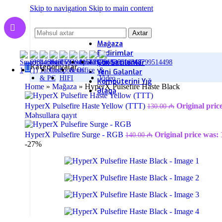
Skip to navigation
Skip to main content
Axtar
Mağaza
Endirimlər
Çox Satılanlar
Kateqoriyalar
Yeni Gələnlər
Kompüterini Yığ
Home
»
Mağaza
»
HyperX Pulsefire Haste Black
Əlaqə
HyperX Pulsefire Haste Yellow (TTT)
Original pric
130.00
₼
Məhsullara qayıt
HyperX Pulsefire Surge - RGB
Original price was:
140.00
₼
-27%