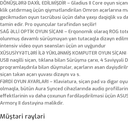
DÖNÜŞLƏRƏ DAXİL EDİLMİŞDİR – Gladius II Core oyun siçanı
klik çatdırmaq üçün qiymətləndirilən Omron açarlarına ma
gecikmədən oyun təcrübəsi üçün daha yaxşı dəqiqlik və da
təmin edir. Pro oyunçular tərəfindən seçilir!
SAĞ ƏLLİ OPTİK OYUN SİÇANI – Erqonomik olaraq ROG tote
olunmuş davamlı sürüşməyən yan tutacaqla dizayn edilmiş
intensiv video oyun seansları üçün ən uyğundur
XÜSUSİYYƏTLƏRİ İLƏ YÜKLƏNMİŞ KOMPUTER OYUN SİÇANI – 
USB naqilli siçan, tıklana bilən Sürüşmə çarxı, 4 Səviyyəli D
proqramlaşdırıla bilən düymələr, açarların asan dəyişdiri
siçan təkan açarı yuvası dizaynı və s.
FƏRDİ OYUN AYARLARI – Klaviatura, siçan pad və digər oyun
olmaqla, bütün Aura Synced cihazlarında audio profillərin
effektlərinin və daha çoxunun fərdiləşdirilməsi üçün ASU
Armory II dəstəyinə malikdir.
Müştəri rəyləri