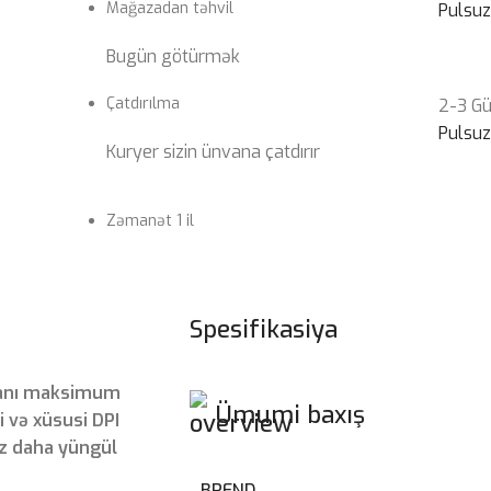
Mağazadan təhvil
Pulsu
Bugün götürmək
Çatdırılma
2-3 G
Pulsu
Kuryer sizin ünvana çatdırır
Zəmanət 1 il
Spesifikasiya
içanı maksimum
Ümumi baxış
i və xüsusi DPI
iz daha yüngül
BREND