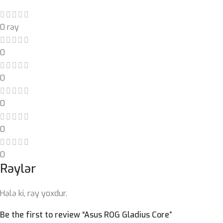
0 rəy
0
0
0
0
0
Rəylər
Hələ ki, rəy yoxdur.
Be the first to review “Asus ROG Gladius Core”