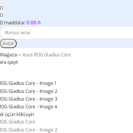
0
0
0
maddələr
0.00
₼
Axtar
»
Mağaza
»
Asus ROG Gladius Core
ara qayıt
k üçün klikləyin