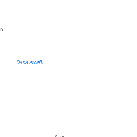
z
ün
z
Daha ətraflı
Asus