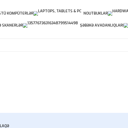
TÜ KOMPÜTERLƏR
NOUTBUKLAR
Ə SKANERLƏR
ŞƏBƏKƏ AVADANLIQLARI
LAQƏ