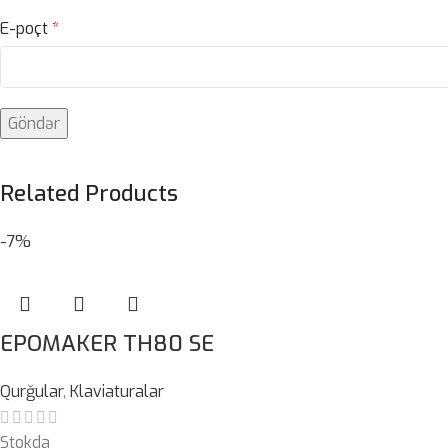
E-poçt
*
Related Products
-7%
EPOMAKER TH80 SE
Qurğular
,
Klaviaturalar
Stokda