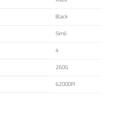
Black
Simli
4
260G
6200DPI