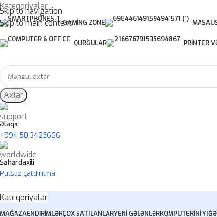
Kateqoriyalar
Skip to navigation
Skip to main content
GAMING ZONE
MASAÜS
QURĞULAR
PRINTER V
Axtar
Əlaqə
+994 50 3425666
Şəhərdaxili
Pulsuz çatdırılma
Kateqoriyalar
MAĞAZA
ENDIRIMLƏR
ÇOX SATILANLAR
YENI GƏLƏNLƏR
KOMPÜTERINI YIĞ
Ə