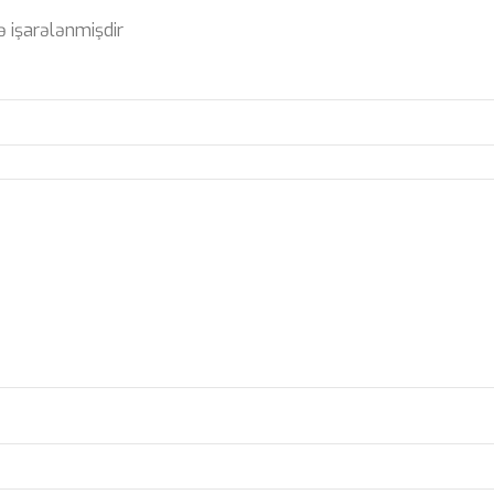
ə işarələnmişdir