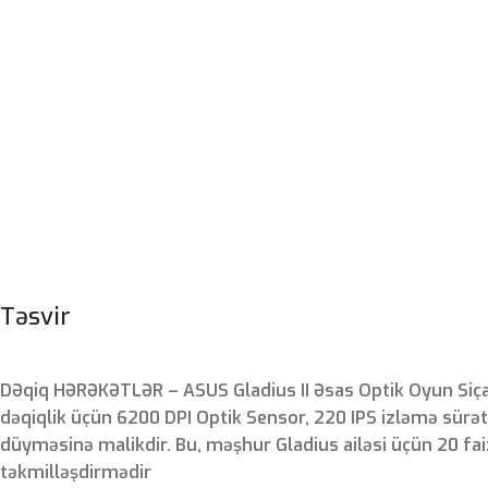
Təsvir
DƏqiq HƏRƏKƏTLƏR – ASUS Gladius II Əsas Optik Oyun S
dəqiqlik üçün 6200 DPI Optik Sensor, 220 IPS izləmə sürət
düyməsinə malikdir. Bu, məşhur Gladius ailəsi üçün 20 fa
təkmilləşdirmədir