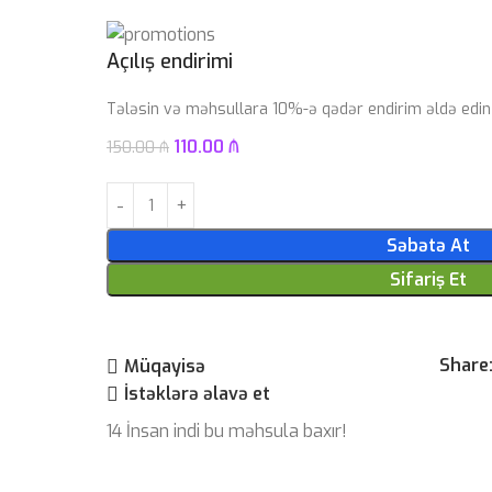
Açılış endirimi
Tələsin və məhsullara 10%-ə qədər endirim əldə edin
110.00
₼
150.00
₼
Səbətə At
Sifariş Et
Share
Müqayisə
İstəklərə əlavə et
14
İnsan indi bu məhsula baxır!