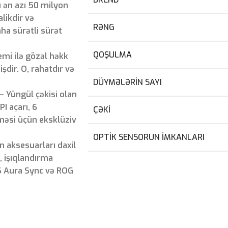
 ən azı 50 milyon
likdir və
RƏNG
ha sürətli sürət
QOŞULMA
mi ilə gözəl həkk
dir. O, rahatdır və
DÜYMƏLƏRIN SAYI
Yüngül çəkisi olan
PI açarı, 6
ÇƏKI
lməsi üçün eksklüziv
OPTIK SENSORUN IMKANLARI
 aksesuarları daxil
, işıqlandırma
S Aura Sync və ROG