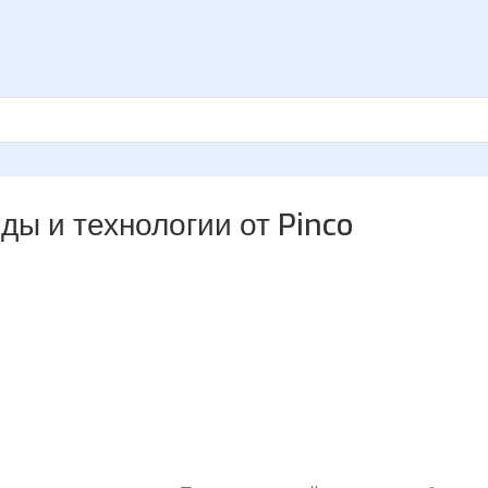
ды и технологии от Pinco