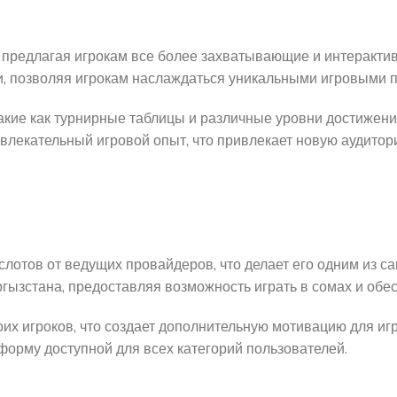
редлагая игрокам все более захватывающие и интерактивн
и, позволяя игрокам наслаждаться уникальными игровыми
кие как турнирные таблицы и различные уровни достижений
влекательный игровой опыт, что привлекает новую аудитор
 слотов от ведущих провайдеров, что делает его одним из 
гызстана, предоставляя возможность играть в сомах и об
своих игроков, что создает дополнительную мотивацию для
тформу доступной для всех категорий пользователей.