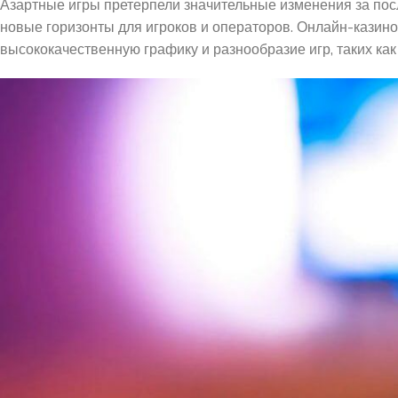
Азартные игры претерпели значительные изменения за посл
новые горизонты для игроков и операторов. Онлайн-казино,
высококачественную графику и разнообразие игр, таких ка