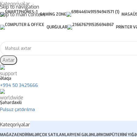
Kateqoriyalar
Skip to navigation
Skip to main content
GAMING ZONE
MASAÜS
QURĞULAR
PRINTER V
Axtar
Əlaqə
+994 50 3425666
Şəhərdaxili
Pulsuz çatdırılma
Kateqoriyalar
MAĞAZA
ENDIRIMLƏR
ÇOX SATILANLAR
YENI GƏLƏNLƏR
KOMPÜTERINI YIĞ
Ə