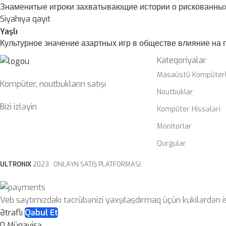
Знаменитые игроки захватывающие истории о рискованных
Siyahıya qayıt
Yaşlı
Культурное значение азартных игр в обществе влияние на п
Kateqoriyalar
Masaüstü Kompüter
Kompüter, noutbukların satışı
Noutbuklar
Bizi izləyin
Kompüter Hissələri
Monitorlar
Qurğular
ULTRONIX
2023 . ONLAYN SATIŞ PLATFORMASI.
Veb saytımızdakı təcrübənizi yaxşılaşdırmaq üçün kukilərdən ist
Ətraflı
Qəbul Et
0
Müqayisə