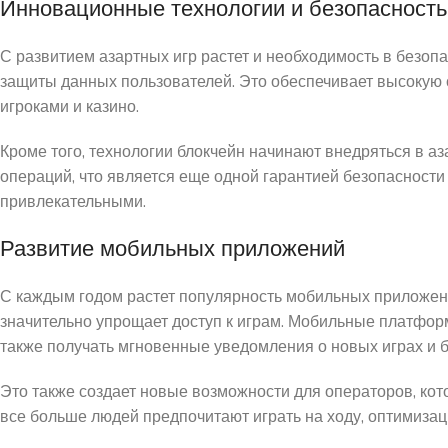
Инновационные технологии и безопасность
С развитием азартных игр растет и необходимость в безоп
защиты данных пользователей. Это обеспечивает высокую 
игроками и казино.
Кроме того, технологии блокчейн начинают внедряться в 
операций, что является еще одной гарантией безопасности
привлекательными.
Развитие мобильных приложений
С каждым годом растет популярность мобильных приложений
значительно упрощает доступ к играм. Мобильные платформ
также получать мгновенные уведомления о новых играх и б
Это также создает новые возможности для операторов, ко
все больше людей предпочитают играть на ходу, оптимиза