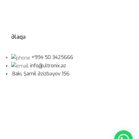
Əlaqə
+994 50 3425666
info@ultronix.az
Bakı, Şamil Əzizbəyov 156