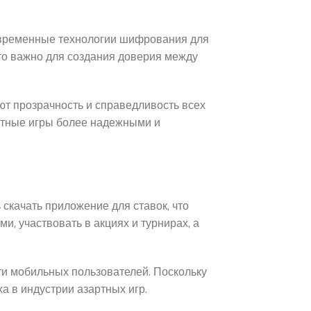
 современные технологии шифрования для
то важно для создания доверия между
ют прозрачность и справедливость всех
артные игры более надежными и
скачать приложение для ставок, что
, участвовать в акциях и турнирах, а
ти мобильных пользователей. Поскольку
а в индустрии азартных игр.