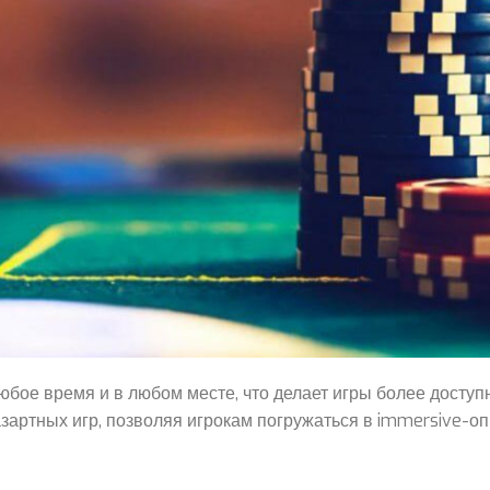
юбое время и в любом месте, что делает игры более досту
зартных игр, позволяя игрокам погружаться в immersive-оп