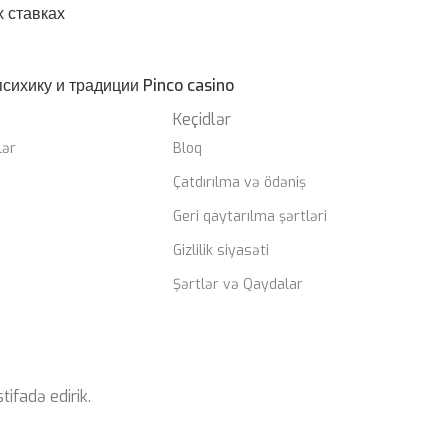
 ставках
сихику и традиции Pinco casino
Keçidlər
lər
Bloq
Çatdırılma və ödəniş
Geri qaytarılma şərtləri
Gizlilik siyasəti
Şərtlər və Qaydalar
ifadə edirik.