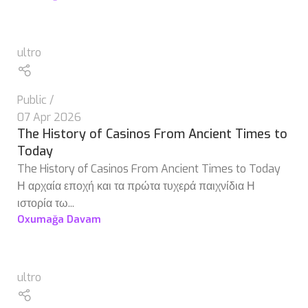
ultro
Public
07 Apr 2026
The History of Casinos From Ancient Times to
Today
The History of Casinos From Ancient Times to Today
Η αρχαία εποχή και τα πρώτα τυχερά παιχνίδια Η
ιστορία τω...
Oxumağa Davam
ultro