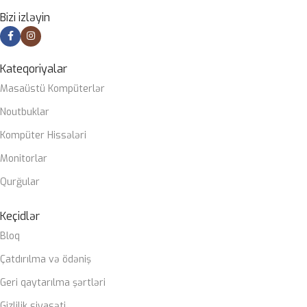
Bizi izləyin
Kateqoriyalar
Masaüstü Kompüterlər
Noutbuklar
Kompüter Hissələri
Monitorlar
Qurğular
Keçidlər
Bloq
Çatdırılma və ödəniş
Geri qaytarılma şərtləri
Gizlilik siyasəti