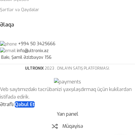
Şərtlər və Qaydalar
Əlaqə
+994 50 3425666
info@ultronix.az
Bakı, Şamil Əzizbəyov 156
ULTRONIX
2023 . ONLAYN SATIŞ PLATFORMASI.
Veb saytımızdakı təcrübənizi yaxşılaşdırmaq üçün kukilərdən
istifadə edirik.
Ətraflı
Qəbul Et
Yan panel
Müqayisə