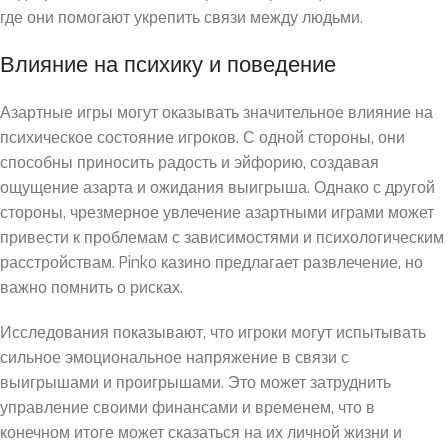
где они помогают укрепить связи между людьми.
Влияние на психику и поведение
Азартные игры могут оказывать значительное влияние на
психическое состояние игроков. С одной стороны, они
способны приносить радость и эйфорию, создавая
ощущение азарта и ожидания выигрыша. Однако с другой
стороны, чрезмерное увлечение азартными играми может
привести к проблемам с зависимостями и психологическим
расстройствам. Pinko казино предлагает развлечение, но
важно помнить о рисках.
Исследования показывают, что игроки могут испытывать
сильное эмоциональное напряжение в связи с
выигрышами и проигрышами. Это может затруднить
управление своими финансами и временем, что в
конечном итоге может сказаться на их личной жизни и