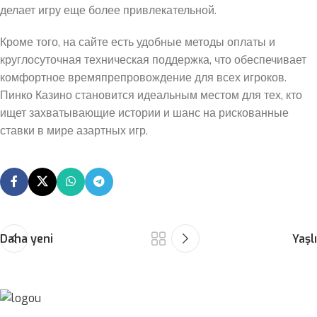
делает игру еще более привлекательной.
Кроме того, на сайте есть удобные методы оплаты и
круглосуточная техническая поддержка, что обеспечивает
комфортное времяпрепровождение для всех игроков.
Пинко Казино становится идеальным местом для тех, кто
ищет захватывающие истории и шанс на рискованные
ставки в мире азартных игр.
Daha yeni
Yaşlı