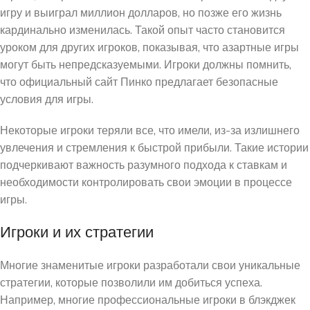
игру и выиграл миллион долларов, но позже его жизнь
кардинально изменилась. Такой опыт часто становится
уроком для других игроков, показывая, что азартные игры
могут быть непредсказуемыми. Игроки должны помнить,
что официальный сайт Пинко предлагает безопасные
условия для игры.
Некоторые игроки теряли все, что имели, из-за излишнего
увлечения и стремления к быстрой прибыли. Такие истории
подчеркивают важность разумного подхода к ставкам и
необходимости контролировать свои эмоции в процессе
игры.
Игроки и их стратегии
Многие знаменитые игроки разработали свои уникальные
стратегии, которые позволили им добиться успеха.
Например, многие профессиональные игроки в блэкджек