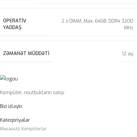
OPERATIV
2 x DIMM, Max. 64GB, DDR4 3200
YADDAŞ
MHz
ZƏMANƏT MÜDDƏTI
12 ay
Kompüter, noutbukların satışı
Bizi izləyin
Kateqoriyalar
Masaüstü Kompüterlər