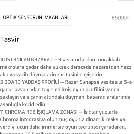
OPTIK SENSORUN IMKANLARI
8500DPI
Təsvir
10 İSTƏNİLƏN NƏZARƏT – Əsas əmrlərdən mürəkkəb
makrolara qədər daha yüksək dərəcədə nəzarətdən həzz
alın və vacib düymələrin xəritəsini dəyişdirin
5 BOARD YADDAŞ PROFİLİ — Razer Synapse vasitəsilə 5-ə
qədər əvvəlcədən təyin edilmiş oyun profilini yadda
saxlayın və siçanın altındakı düyməni basaraq aralarında
asanlıqla keçid edin
11 CHROMA RGB İŞIQLAMA ZONASI — İşıqlar yüzlərlə
Chroma inteqrasiya olunmuş oyunla dinamik reaksiya
verdiyi üçün daha immersiv oyun təcrübəsi yaradaraq,