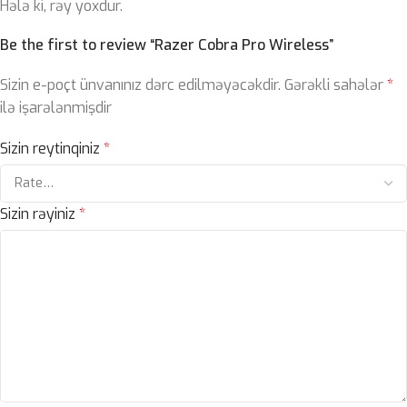
Hələ ki, rəy yoxdur.
Be the first to review “Razer Cobra Pro Wireless”
Sizin e-poçt ünvanınız dərc edilməyəcəkdir.
Gərəkli sahələr
*
ilə işarələnmişdir
Sizin reytinqiniz
*
Sizin rəyiniz
*