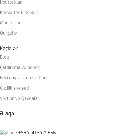
Noutbuklar
Kompüter Hissələri
Monitorlar
Qurğular
Keçidlər
Bloq
Çatdırılma və ödəniş
Geri qaytarılma şərtləri
Gizlilik siyasəti
Şərtlər və Qaydalar
Əlaqə
+994 50 3425666