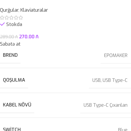
Qurğular
,
Klaviaturalar
Stokda
270.00
₼
289.00
₼
Səbətə at
BREND
EPOMAKER
QOŞULMA
USB
,
USB Type-C
KABEL NÖVÜ
USB Type-C Çıxarılan
SWITCH
Blue