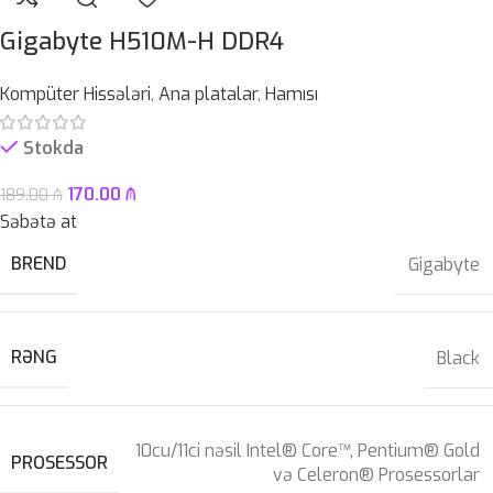
Gigabyte H510M-H DDR4
Kompüter Hissələri
,
Ana platalar
,
Hamısı
Stokda
170.00
₼
189.00
₼
Səbətə at
BREND
Gigabyte
RƏNG
Black
10cu/11ci nəsil Intel® Core™, Pentium® Gold
PROSESSOR
və Celeron® Prosessorlar