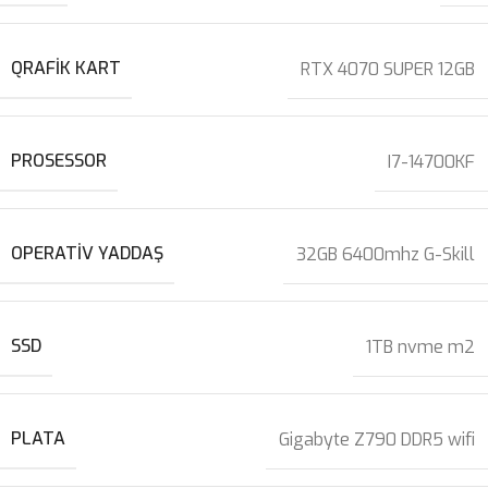
QRAFIK KART
RTX 4070 SUPER 12GB
PROSESSOR
I7-14700KF
OPERATIV YADDAŞ
32GB 6400mhz G-Skill
SSD
1TB nvme m2
PLATA
Gigabyte Z790 DDR5 wifi