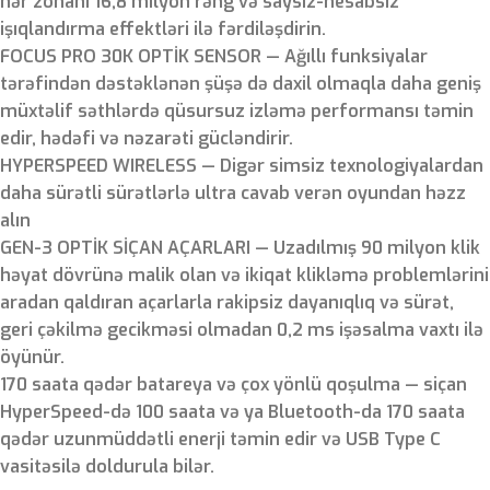
hər zonanı 16,8 milyon rəng və saysız-hesabsız
işıqlandırma effektləri ilə fərdiləşdirin.
FOCUS PRO 30K OPTİK SENSOR — Ağıllı funksiyalar
tərəfindən dəstəklənən şüşə də daxil olmaqla daha geniş
müxtəlif səthlərdə qüsursuz izləmə performansı təmin
edir, hədəfi və nəzarəti gücləndirir.
HYPERSPEED WIRELESS — Digər simsiz texnologiyalardan
daha sürətli sürətlərlə ultra cavab verən oyundan həzz
alın
GEN-3 OPTİK SİÇAN AÇARLARI — Uzadılmış 90 milyon klik
həyat dövrünə malik olan və ikiqat klikləmə problemlərini
aradan qaldıran açarlarla rakipsiz dayanıqlıq və sürət,
geri çəkilmə gecikməsi olmadan 0,2 ms işəsalma vaxtı ilə
öyünür.
170 saata qədər batareya və çox yönlü qoşulma — siçan
HyperSpeed-də 100 saata və ya Bluetooth-da 170 saata
qədər uzunmüddətli enerji təmin edir və USB Type C
vasitəsilə doldurula bilər.