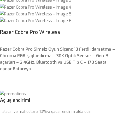
Razer Cobra Pro Wireless
Razer Cobra Pro Simsiz Oyun Siçanı: 10 Fərdi İdarəetmə –
Chroma RGB İşıqlandırma – 30K Optik Sensor – Gen-3
açarları – 2.4GHz, Bluetooth və USB Tip C – 170 Saata
qədər Batareya
Açılış endirimi
Tələsin və məhsullara 10%-ə qədər endirim əldə edin