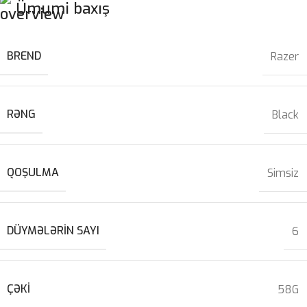
Ümumi baxış
BREND
Razer
RƏNG
Black
QOŞULMA
Simsiz
DÜYMƏLƏRIN SAYI
6
ÇƏKI
58G