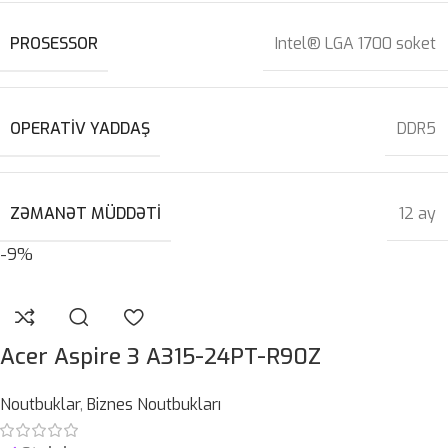
PROSESSOR
Intel® LGA 1700 soket
OPERATIV YADDAŞ
DDR5
ZƏMANƏT MÜDDƏTI
12 ay
-9%
Acer Aspire 3 A315-24PT-R90Z
Noutbuklar
,
Biznes Noutbukları