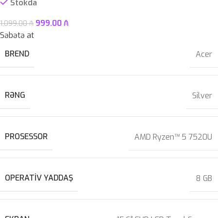
Stokda
999.00
₼
1,099.00
₼
Səbətə at
BREND
Acer
RƏNG
Silver
PROSESSOR
AMD Ryzen™ 5 7520U
OPERATIV YADDAŞ
8 GB