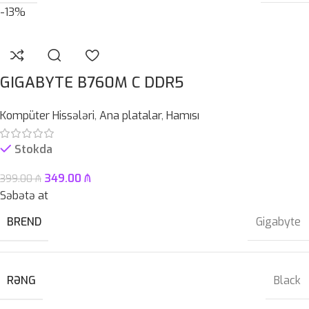
-13%
GIGABYTE B760M C DDR5
Kompüter Hissələri
,
Ana platalar
,
Hamısı
Stokda
349.00
₼
399.00
₼
Səbətə at
BREND
Gigabyte
RƏNG
Black