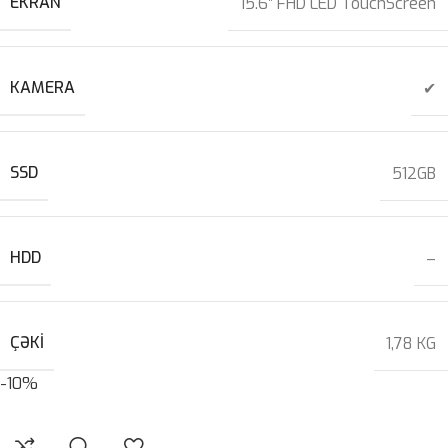
EKRAN
15.6″ FHD LED TouchScreen
KAMERA
✔
SSD
512GB
HDD
–
ÇƏKI
1,78 KG
-10%