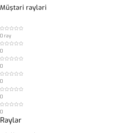
Müştəri rəyləri
0 rəy
0
0
0
0
0
Rəylər