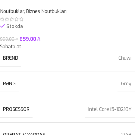
Noutbuklar
,
Biznes Noutbukları
Stokda
859.00
₼
999.00
₼
Səbətə at
BREND
Chuwi
RƏNG
Grey
PROSESSOR
Intel Core i5-10210Y
OPERATIV YADDAŞ
12GB