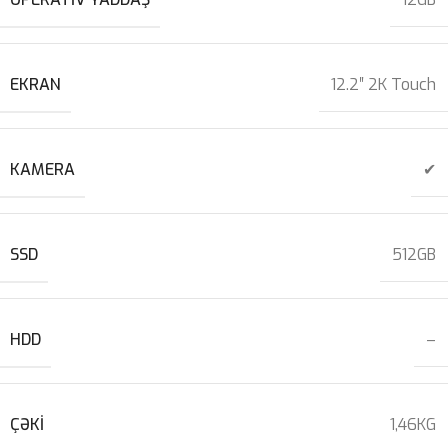
EKRAN
12.2″ 2K Touch
KAMERA
✔
SSD
512GB
HDD
–
ÇƏKI
1,46KG