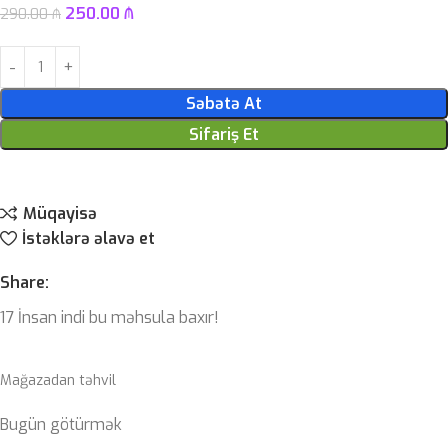
250.00
₼
290.00
₼
Səbətə At
Sifariş Et
Müqayisə
İstəklərə əlavə et
Share:
17
İnsan indi bu məhsula baxır!
Mağazadan təhvil
Bugün götürmək