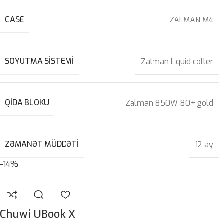
CASE
ZALMAN M4
SOYUTMA SISTEMI
Zalman Liquid coller
QIDA BLOKU
Zalman 850W 80+ gold
ZƏMANƏT MÜDDƏTI
12 ay
-14%
Chuwi UBook X