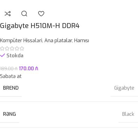
Gigabyte H510M-H DDR4
Kompüter Hissələri
,
Ana platalar
,
Hamısı
Stokda
170.00
₼
189.00
₼
Səbətə at
BREND
Gigabyte
RƏNG
Black