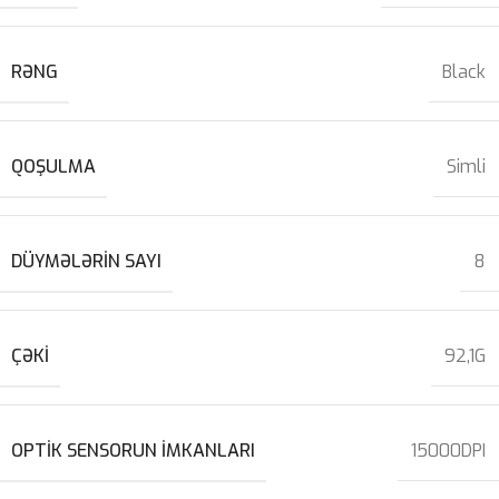
RƏNG
Black
QOŞULMA
Simli
DÜYMƏLƏRIN SAYI
8
ÇƏKI
92,1G
OPTIK SENSORUN IMKANLARI
15000DPI