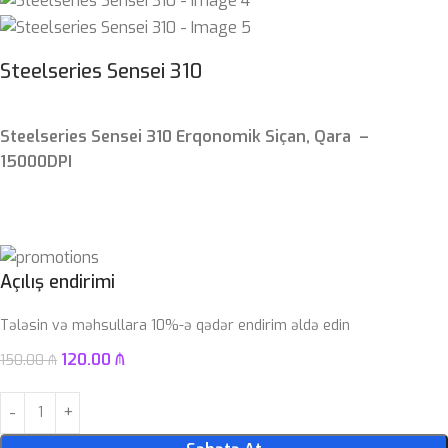
Steelseries Sensei 310
Steelseries Sensei 310 Erqonomik Siçan, Qara
–
15000DPI
Açılış endirimi
Tələsin və məhsullara 10%-ə qədər endirim əldə edin
120.00
₼
150.00
₼