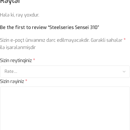
Rəylər
Hələ ki, rəy yoxdur.
Be the first to review “Steelseries Sensei 310”
Sizin e-poçt ünvanınız dərc edilməyəcəkdir.
Gərəkli sahələr
*
ilə işarələnmişdir
Sizin reytinqiniz
*
Sizin rəyiniz
*