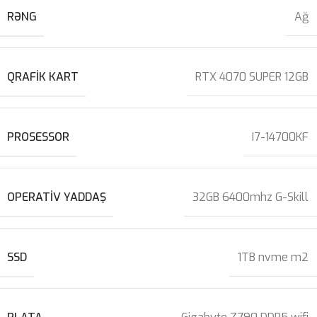
RƏNG
Ağ
QRAFIK KART
RTX 4070 SUPER 12GB
PROSESSOR
I7-14700KF
OPERATIV YADDAŞ
32GB 6400mhz G-Skill
SSD
1TB nvme m2