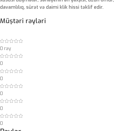
davamlılıq, sürət və daimi klik hissi təklif edir.
Müştəri rəyləri
0 rəy
0
0
0
0
0