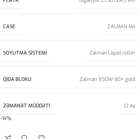
PLATA
Gigabyte Z790 DDR5 wifi
CASE
ZALMAN M4
SOYUTMA SISTEMI
Zalman Liquid coller
QIDA BLOKU
Zalman 850W 80+ gold
ZƏMANƏT MÜDDƏTI
12 ay
-14%