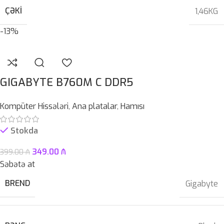
ÇƏKI
1,46KG
-13%
GIGABYTE B760M C DDR5
Kompüter Hissələri
,
Ana platalar
,
Hamısı
Stokda
349.00
₼
399.00
₼
Səbətə at
BREND
Gigabyte