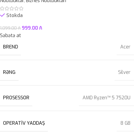
Noutbuklar
,
Biznes Noutbukları
Stokda
999.00
₼
1,099.00
₼
Səbətə at
BREND
Acer
RƏNG
Silver
PROSESSOR
AMD Ryzen™ 5 7520U
OPERATIV YADDAŞ
8 GB