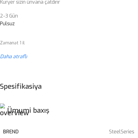
Kuryer sizin ünvana çatdırır
2-3 Gün
Pulsuz
Zəmanət 1 il
Daha ətraflı
Spesifikasiya
Ümumi baxış
BREND
SteelSeries