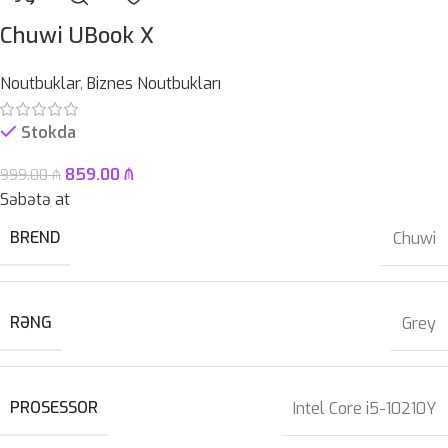
Chuwi UBook X
Noutbuklar
,
Biznes Noutbukları
Stokda
859.00
₼
999.00
₼
Səbətə at
BREND
Chuwi
RƏNG
Grey
PROSESSOR
Intel Core i5-10210Y