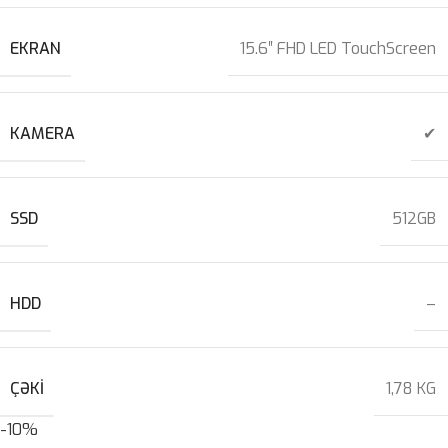
EKRAN
15.6″ FHD LED TouchScreen
KAMERA
✔
SSD
512GB
HDD
–
ÇƏKI
1,78 KG
-10%