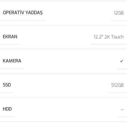
OPERATIV YADDAŞ
12GB
EKRAN
12.2″ 2K Touch
KAMERA
✔
SSD
512GB
HDD
–