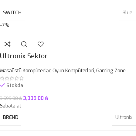
SWITCH
Blue
-7%
Ultronix Sektor
Masaüstü Kompüterlər
,
Oyun Kompüterləri
,
Gaming Zone
Stokda
3,339.00
₼
3,599.00
₼
Səbətə at
BREND
Ultronix