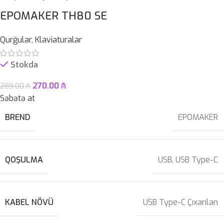
EPOMAKER TH80 SE
Qurğular
,
Klaviaturalar
Stokda
270.00
₼
289.00
₼
Səbətə at
BREND
EPOMAKER
QOŞULMA
USB
,
USB Type-C
KABEL NÖVÜ
USB Type-C Çıxarılan