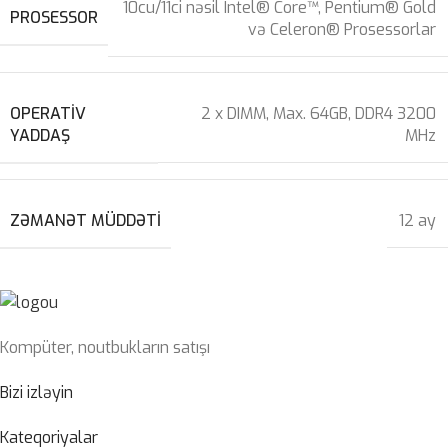
10cu/11ci nəsil Intel® Core™, Pentium® Gold
PROSESSOR
və Celeron® Prosessorlar
OPERATIV
2 x DIMM, Max. 64GB, DDR4 3200
YADDAŞ
MHz
ZƏMANƏT MÜDDƏTI
12 ay
Kompüter, noutbukların satışı
Bizi izləyin
Kateqoriyalar