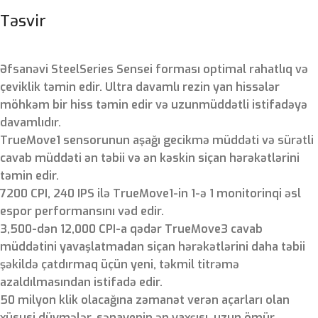
Təsvir
Əfsanəvi SteelSeries Sensei forması optimal rahatlıq və
çeviklik təmin edir. Ultra davamlı rezin yan hissələr
möhkəm bir hiss təmin edir və uzunmüddətli istifadəyə
davamlıdır.
TrueMove1 sensorunun aşağı gecikmə müddəti və sürətli
cavab müddəti ən təbii və ən kəskin siçan hərəkətlərini
təmin edir.
7200 CPI, 240 IPS ilə TrueMove1-in 1-ə 1 monitorinqi əsl
espor performansını vəd edir.
3,500-dən 12,000 CPI-a qədər TrueMove3 cavab
müddətini yavaşlatmadan siçan hərəkətlərini daha təbii
şəkildə çatdırmaq üçün yeni, təkmil titrəmə
azaldılmasından istifadə edir.
50 milyon klik olacağına zəmanət verən açarları olan
xüsusi düymələr, sənayenin ən yaxşısı, uzun ömür,