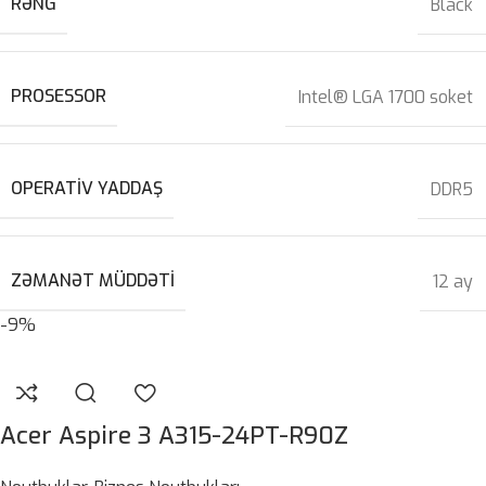
RƏNG
Black
PROSESSOR
Intel® LGA 1700 soket
OPERATIV YADDAŞ
DDR5
ZƏMANƏT MÜDDƏTI
12 ay
-9%
Acer Aspire 3 A315-24PT-R90Z