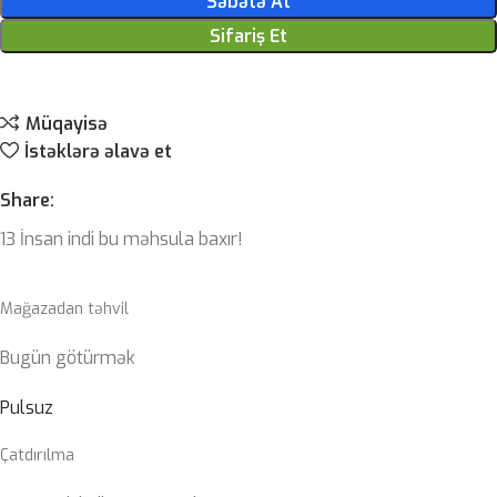
Səbətə At
Sifariş Et
Müqayisə
İstəklərə əlavə et
Share:
13
İnsan indi bu məhsula baxır!
Mağazadan təhvil
Bugün götürmək
Pulsuz
Çatdırılma