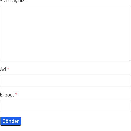
Sizin rəyiniz
*
Ad
*
E-poçt
*