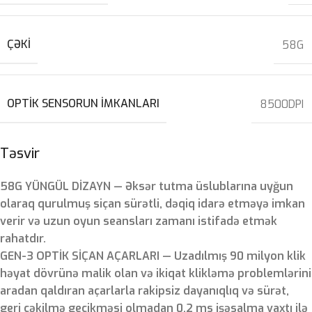
ÇƏKI
58G
OPTIK SENSORUN IMKANLARI
8500DPI
Təsvir
58G YÜNGÜL DİZAYN — Əksər tutma üslublarına uyğun
olaraq qurulmuş siçan sürətli, dəqiq idarə etməyə imkan
verir və uzun oyun seansları zamanı istifadə etmək
rahatdır.
GEN-3 OPTİK SİÇAN AÇARLARI — Uzadılmış 90 milyon klik
həyat dövrünə malik olan və ikiqat klikləmə problemlərini
aradan qaldıran açarlarla rakipsiz dayanıqlıq və sürət,
geri çəkilmə gecikməsi olmadan 0,2 ms işəsalma vaxtı ilə