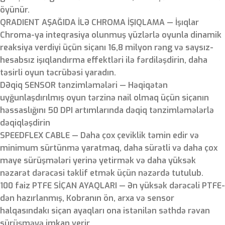
öyünür.
QRADIENT AŞAĞIDA İLƏ CHROMA İŞIQLAMA — İşıqlar
Chroma-ya inteqrasiya olunmuş yüzlərlə oyunla dinamik
reaksiya verdiyi üçün siçanı 16,8 milyon rəng və saysız-
hesabsız işıqlandırma effektləri ilə fərdiləşdirin, daha
təsirli oyun təcrübəsi yaradın.
DƏqiq SENSOR tənzimləmələri — Həqiqətən
uyğunlaşdırılmış oyun tərzinə nail olmaq üçün siçanın
həssaslığını 50 DPI artımlarında dəqiq tənzimləmələrlə
dəqiqləşdirin
SPEEDFLEX CABLE — Daha çox çeviklik təmin edir və
minimum sürtünmə yaratmaq, daha sürətli və daha çox
maye sürüşmələri yerinə yetirmək və daha yüksək
nəzarət dərəcəsi təklif etmək üçün nəzərdə tutulub.
100 faiz PTFE SİÇAN AYAQLARI — Ən yüksək dərəcəli PTFE-
dən hazırlanmış, Kobranın ön, arxa və sensor
halqasındakı siçan ayaqları ona istənilən səthdə rəvan
sürüşməyə imkan verir.