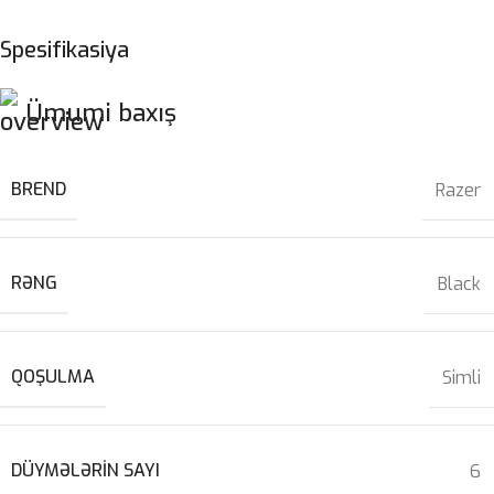
Spesifikasiya
Ümumi baxış
BREND
Razer
RƏNG
Black
QOŞULMA
Simli
DÜYMƏLƏRIN SAYI
6