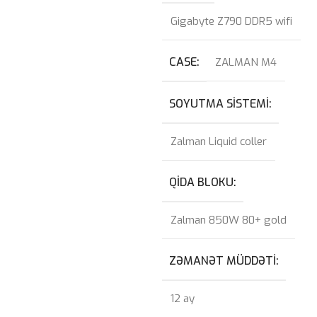
Gigabyte Z790 DDR5 wifi
CASE
ZALMAN M4
SOYUTMA SISTEMI
Zalman Liquid coller
QIDA BLOKU
Zalman 850W 80+ gold
ZƏMANƏT MÜDDƏTI
12 ay