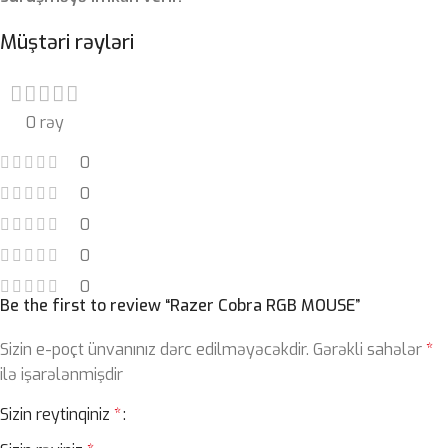
Müştəri rəyləri
0 rəy
0
0
0
0
0
Be the first to review “Razer Cobra RGB MOUSE”
Sizin e-poçt ünvanınız dərc edilməyəcəkdir.
Gərəkli sahələr
*
ilə işarələnmişdir
Sizin reytinqiniz
*