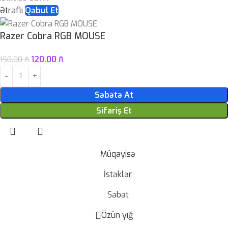
Ətraflı
Qəbul Et
Razer Cobra RGB MOUSE
120.00
₼
150.00
₼
Səbətə At
Sifariş Et
Müqayisə
İstəklər
Səbət
Özün yığ