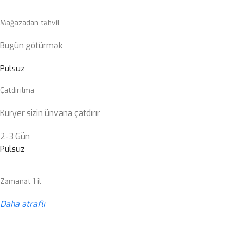
Mağazadan təhvil
Bugün götürmək
Pulsuz
Çatdırılma
Kuryer sizin ünvana çatdırır
2-3 Gün
Pulsuz
Zəmanət 1 il
Daha ətraflı