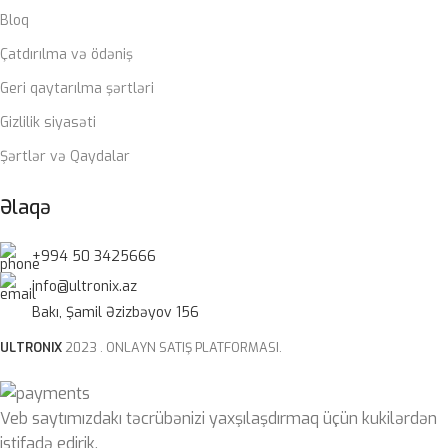
Bloq
Çatdırılma və ödəniş
Geri qaytarılma şərtləri
Gizlilik siyasəti
Şərtlər və Qaydalar
Əlaqə
+994 50 3425666
info@ultronix.az
Bakı, Şamil Əzizbəyov 156
ULTRONIX
2023 . ONLAYN SATIŞ PLATFORMASI.
Veb saytımızdakı təcrübənizi yaxşılaşdırmaq üçün kukilərdən
istifadə edirik.