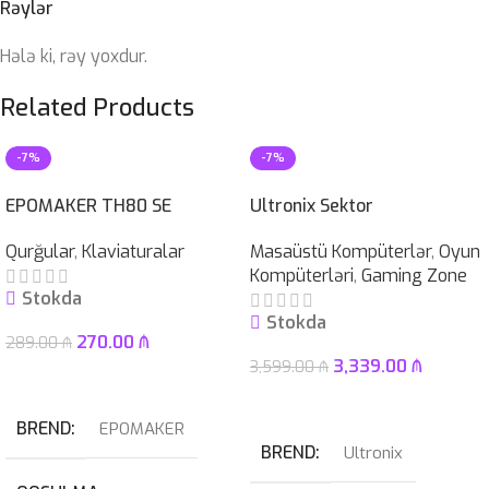
Rəylər
Hələ ki, rəy yoxdur.
Related Products
-7%
-7%
EPOMAKER TH80 SE
Ultronix Sektor
Qurğular
,
Klaviaturalar
Masaüstü Kompüterlər
,
Oyun
Kompüterləri
,
Gaming Zone
Stokda
Stokda
270.00
₼
289.00
₼
3,339.00
₼
3,599.00
₼
Səbətə At
Səbətə At
BREND
EPOMAKER
BREND
Ultronix