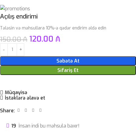
Açılış endirimi
Tələsin və məhsullara 10%-ə qədər endirim əldə edin
120.00
₼
150.00
₼
Səbətə At
Sifariş Et
Müqayisə
İstəklərə əlavə et
Share:
19
İnsan indi bu məhsula baxır!