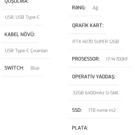
QOŞULMA
RƏNG
Ağ
USB
,
USB Type-C
QRAFIK KART
KABEL NÖVÜ
RTX 4070 SUPER 12GB
USB Type-C Çıxarılan
PROSESSOR
I7-14700KF
SWITCH
Blue
OPERATIV YADDAŞ
32GB 6400mhz G-Skill
SSD
1TB nvme m2
PLATA