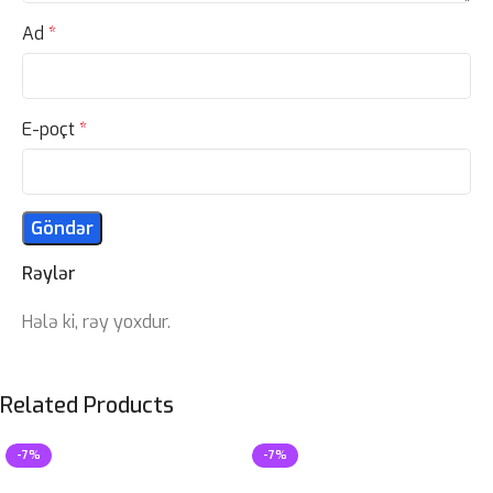
Ad
*
E-poçt
*
Rəylər
Hələ ki, rəy yoxdur.
Related Products
-7%
-7%