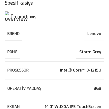
Spesifikasiya
Ümumi baxış
BREND
Lenovo
RƏNG
Storm Grey
PROSESSOR
Intel® Core™ i3-1215U
OPERATIV YADDAŞ
8GB
EKRAN
14.0″ WUXGA IPS TouchScreen