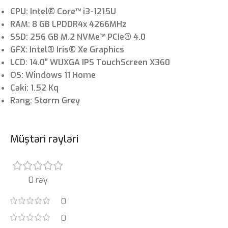
CPU: Intel® Core™ i3-1215U
RAM: 8 GB LPDDR4x 4266MHz
SSD: 256 GB M.2 NVMe™ PCIe® 4.0
GFX: Intel® Iris® Xe Graphics
LCD: 14.0″ WUXGA IPS TouchScreen X360
OS: Windows 11 Home
Çəki: 1.52 Kq
Rəng: Storm Grey
Müştəri rəyləri
0 rəy
0
0