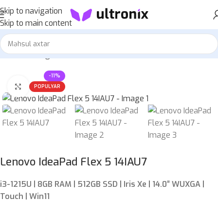
Skip to navigation
Skip to main content
Home
»
Mağaza
»
Lenovo IdeaPad Flex 5 14IAU7
-11%
Böyütmək üçün klikləyin
POPULYAR
Lenovo IdeaPad Flex 5 14IAU7
i3-1215U | 8GB RAM | 512GB SSD | Iris Xe | 14.0″ WUXGA |
Touch | Win11