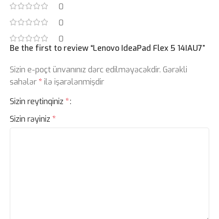
0
0
0
Be the first to review “Lenovo IdeaPad Flex 5 14IAU7”
Sizin e-poçt ünvanınız dərc edilməyəcəkdir.
Gərəkli
sahələr
*
ilə işarələnmişdir
Sizin reytinqiniz
*
Sizin rəyiniz
*