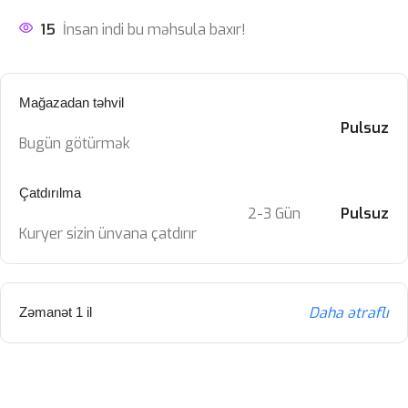
15
İnsan indi bu məhsula baxır!
Mağazadan təhvil
Pulsuz
Bugün götürmək
Çatdırılma
2-3 Gün
Pulsuz
Kuryer sizin ünvana çatdırır
Daha ətraflı
Zəmanət 1 il