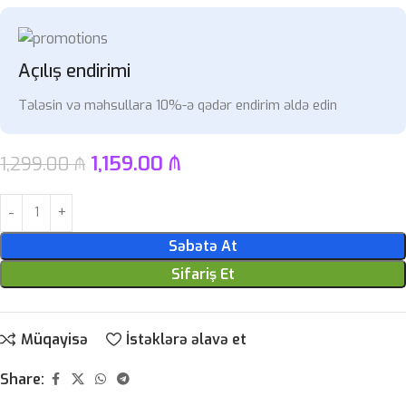
Açılış endirimi
Tələsin və məhsullara 10%-ə qədər endirim əldə edin
1,159.00
₼
1,299.00
₼
Səbətə At
Sifariş Et
Müqayisə
İstəklərə əlavə et
Share: