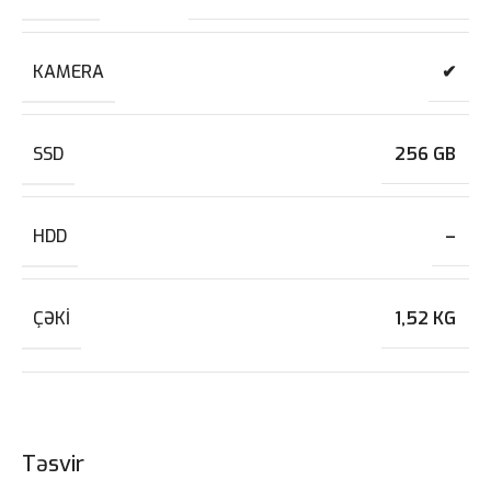
KAMERA
✔
SSD
256 GB
HDD
–
ÇƏKI
1,52 KG
Təsvir