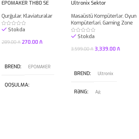
EPOMAKER TH80 SE
Ultronix Sektor
Qurğular
,
Klaviaturalar
Masaüstü Kompüterlər
,
Oyun
Kompüterləri
,
Gaming Zone
Stokda
Stokda
270.00
₼
289.00
₼
3,339.00
₼
3,599.00
₼
Səbətə At
Səbətə At
BREND
EPOMAKER
BREND
Ultronix
QOŞULMA
RƏNG
Ağ
USB
,
USB Type-C
QRAFIK KART
KABEL NÖVÜ
RTX 4070 SUPER 12GB
USB Type-C Çıxarılan