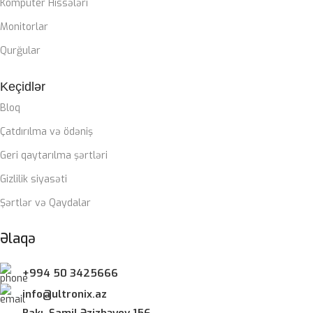
Kompüter Hissələri
Zalman Liquid coller
Monitorlar
QIDA BLOKU
Qurğular
Keçidlər
Zalman 850W 80+ gold
Bloq
ZƏMANƏT MÜDDƏTI
Çatdırılma və ödəniş
Geri qaytarılma şərtləri
12 ay
Gizlilik siyasəti
Şərtlər və Qaydalar
Əlaqə
+994 50 3425666
info@ultronix.az
Bakı, Şamil Əzizbəyov 156