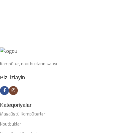
PROSESSOR
I7-14700KF
SWITCH
Blue
OPERATIV YADDAŞ
32GB 6400mhz G-Skill
SSD
1TB nvme m2
Kompüter, noutbukların satışı
PLATA
Bizi izləyin
Gigabyte Z790 DDR5 wifi
CASE
ZALMAN M4
Kateqoriyalar
Masaüstü Kompüterlər
SOYUTMA SISTEMI
Noutbuklar