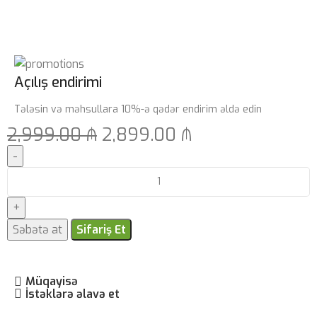
Açılış endirimi
Tələsin və məhsullara 10%-ə qədər endirim əldə edin
2,999.00
₼
2,899.00
₼
Səbətə at
Sifariş Et
Müqayisə
İstəklərə əlavə et