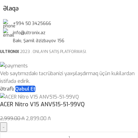
ZƏMANƏT MÜDDƏTI
Əlaqə
12 ay
+994 50 3425666
info@ultronix.az
Bakı, Şamil Əzizbəyov 156
ULTRONIX
2023 . ONLAYN SATIŞ PLATFORMASI.
Veb saytımızdakı təcrübənizi yaxşılaşdırmaq üçün kukilərdən
istifadə edirik.
Ətraflı
Qəbul Et
ACER Nitro V15 ANV515-51-99VQ
2,999.00
₼
2,899.00
₼