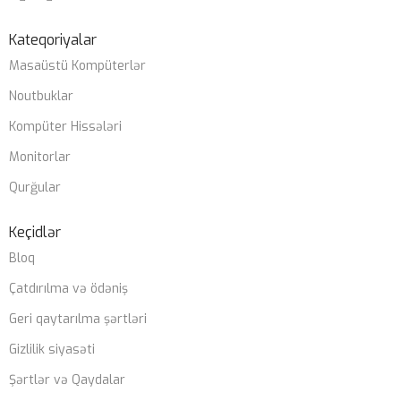
SSD
1TB nvme m2
Kateqoriyalar
Masaüstü Kompüterlər
PLATA
Noutbuklar
Gigabyte Z790 DDR5 wifi
Kompüter Hissələri
Monitorlar
CASE
ZALMAN M4
Qurğular
SOYUTMA SISTEMI
Keçidlər
Bloq
Zalman Liquid coller
Çatdırılma və ödəniş
Geri qaytarılma şərtləri
QIDA BLOKU
Gizlilik siyasəti
Zalman 850W 80+ gold
Şərtlər və Qaydalar