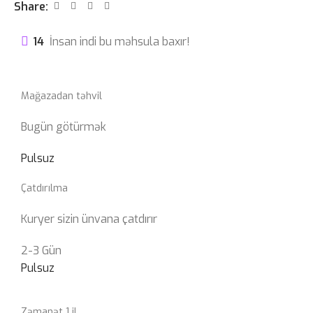
Share:
14
İnsan indi bu məhsula baxır!
Mağazadan təhvil
Bugün götürmək
Pulsuz
Çatdırılma
Kuryer sizin ünvana çatdırır
2-3 Gün
Pulsuz
Zəmanət 1 il