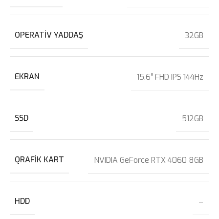
OPERATIV YADDAŞ
32GB
EKRAN
15.6″ FHD IPS 144Hz
SSD
512GB
QRAFIK KART
NVIDIA GeForce RTX 4060 8GB
HDD
–