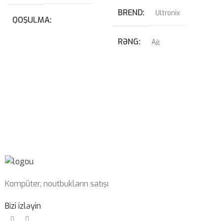
BREND
Ultronix
QOŞULMA
RƏNG
Ağ
USB
,
USB Type-C
QRAFIK KART
KABEL NÖVÜ
RTX 4070 SUPER 12GB
USB Type-C Çıxarılan
PROSESSOR
SWITCH
Blue
I7-14700KF
OPERATIV YADDAŞ
Kompüter, noutbukların satışı
32GB 6400mhz G-Skill
Bizi izləyin