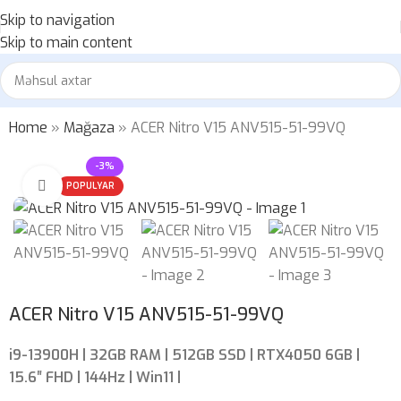
Skip to navigation
Skip to main content
Home
»
Mağaza
»
ACER Nitro V15 ANV515-51-99VQ
-3%
Böyütmək üçün klikləyin
POPULYAR
ACER Nitro V15 ANV515-51-99VQ
i9-13900H
| 32GB RAM | 512GB SSD | RTX4050 6GB |
15.6″ FHD | 144Hz | Win11 |