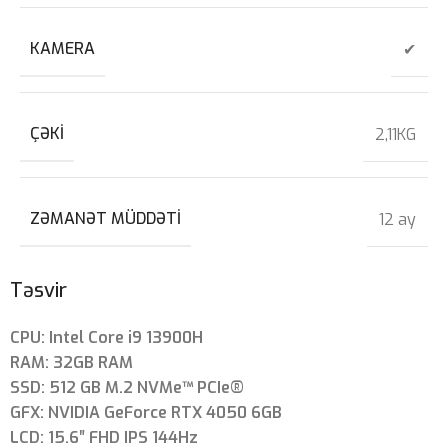
KAMERA
✔
ÇƏKI
2,11KG
ZƏMANƏT MÜDDƏTI
12 ay
Təsvir
CPU: Intel Core i9 13900H
RAM: 32GB RAM
SSD: 512 GB M.2 NVMe™ PCIe®
GFX: NVIDIA GeForce RTX 4050 6GB
LCD: 15.6″ FHD IPS 144Hz