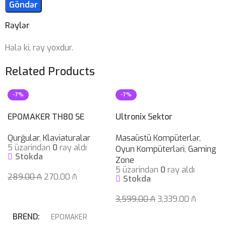
Rəylər
Hələ ki, rəy yoxdur.
Related Products
-7%
-7%
EPOMAKER TH80 SE
Ultronix Sektor
Qurğular
,
Klaviaturalar
Masaüstü Kompüterlər
,
5 üzərindən
0
rəy aldı
Oyun Kompüterləri
,
Gaming
Stokda
Zone
5 üzərindən
0
rəy aldı
289.00
₼
270.00
₼
Stokda
Səbətə At
3,599.00
₼
3,339.00
₼
Səbətə At
BREND
EPOMAKER