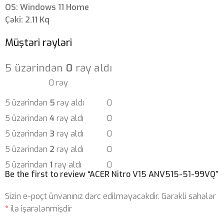
OS: Windows 11 Home
Çəki: 2.11 Kq
Müştəri rəyləri
5 üzərindən
0
rəy aldı
0 rəy
5 üzərindən
5
rəy aldı
0
5 üzərindən
4
rəy aldı
0
5 üzərindən
3
rəy aldı
0
5 üzərindən
2
rəy aldı
0
5 üzərindən
1
rəy aldı
0
Be the first to review “ACER Nitro V15 ANV515-51-99VQ”
Sizin e-poçt ünvanınız dərc edilməyəcəkdir.
Gərəkli sahələr
*
ilə işarələnmişdir