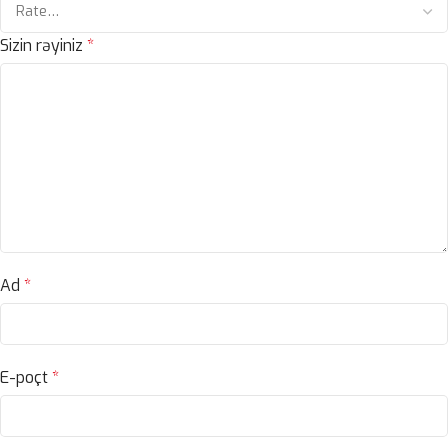
Sizin rəyiniz
*
Ad
*
E-poçt
*