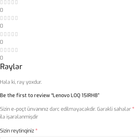
0
0
0
0
Rəylər
Hələ ki, rəy yoxdur.
Be the first to review “Lenovo LOQ 15IRH8”
Sizin e-poçt ünvanınız dərc edilməyəcəkdir.
Gərəkli sahələr
*
ilə işarələnmişdir
Sizin reytinqiniz
*