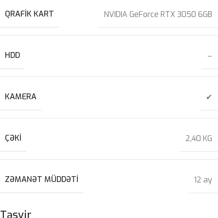
QRAFIK KART
NVIDIA GeForce RTX 3050 6GB
HDD
–
KAMERA
✔
ÇƏKI
2,40 KG
ZƏMANƏT MÜDDƏTI
12 ay
Təsvir