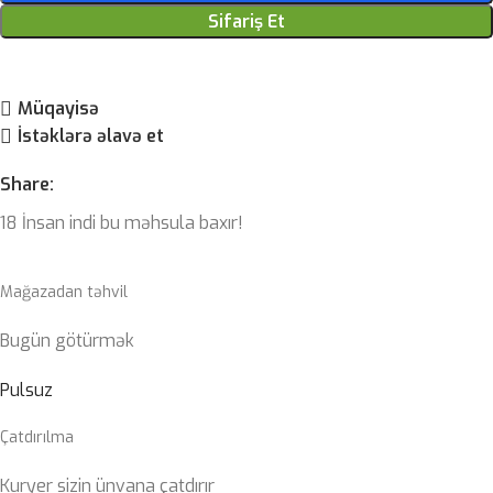
Sifariş Et
Müqayisə
İstəklərə əlavə et
Share:
18
İnsan indi bu məhsula baxır!
Mağazadan təhvil
Bugün götürmək
Pulsuz
Çatdırılma
Kuryer sizin ünvana çatdırır