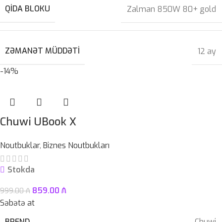
QIDA BLOKU
Zalman 850W 80+ gold
ZƏMANƏT MÜDDƏTI
12 ay
-14%
Chuwi UBook X
Noutbuklar
,
Biznes Noutbukları
Stokda
859.00
₼
999.00
₼
Səbətə at
BREND
Chuwi