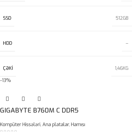
SSD
512GB
HDD
–
ÇƏKI
1,46KG
-13%
GIGABYTE B760M C DDR5
Kompüter Hissələri
,
Ana platalar
,
Hamısı