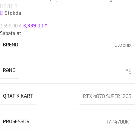
Stokda
3,339.00
₼
3,599.00
₼
Səbətə at
BREND
Ultronix
RƏNG
Ağ
QRAFIK KART
RTX 4070 SUPER 12GB
PROSESSOR
I7-14700KF