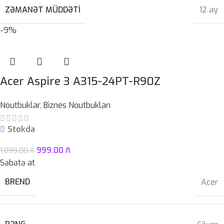
ZƏMANƏT MÜDDƏTI
12 ay
-9%
Acer Aspire 3 A315-24PT-R90Z
Noutbuklar
,
Biznes Noutbukları
Stokda
999.00
₼
1,099.00
₼
Səbətə at
BREND
Acer