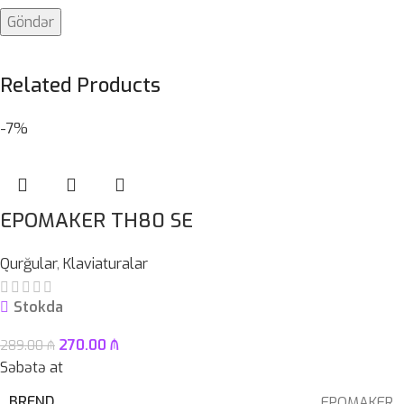
Related Products
-7%
EPOMAKER TH80 SE
Qurğular
,
Klaviaturalar
Stokda
270.00
₼
289.00
₼
Səbətə at
BREND
EPOMAKER