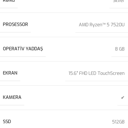
RƏNG
Silver
PROSESSOR
AMD Ryzen™ 5 7520U
OPERATIV YADDAŞ
8 GB
EKRAN
15.6″ FHD LED TouchScreen
KAMERA
✔
SSD
512GB