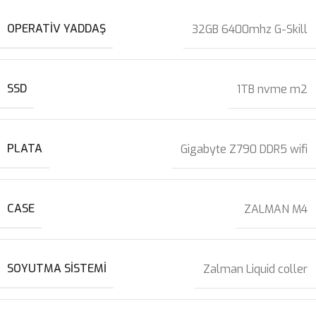
OPERATIV YADDAŞ
32GB 6400mhz G-Skill
SSD
1TB nvme m2
PLATA
Gigabyte Z790 DDR5 wifi
CASE
ZALMAN M4
SOYUTMA SISTEMI
Zalman Liquid coller