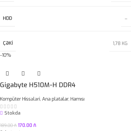
HDD
–
ÇƏKI
1,78 KG
-10%
Gigabyte H510M-H DDR4
Kompüter Hissələri
,
Ana platalar
,
Hamısı
Stokda
170.00
₼
189.00
₼