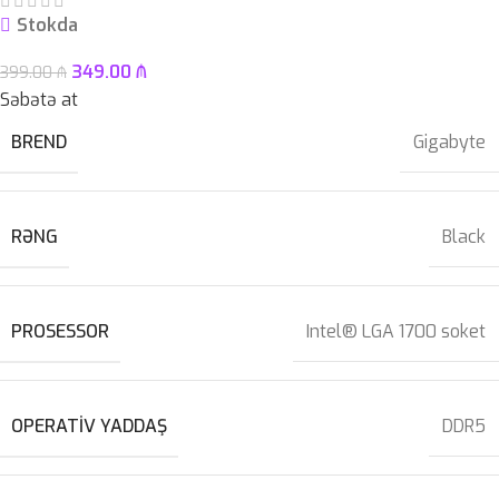
Stokda
349.00
₼
399.00
₼
Səbətə at
BREND
Gigabyte
RƏNG
Black
PROSESSOR
Intel® LGA 1700 soket
OPERATIV YADDAŞ
DDR5