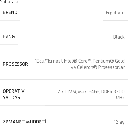
Səbətə at
BREND
Gigabyte
RƏNG
Black
10cu/11ci nəsil Intel® Core™, Pentium® Gold
PROSESSOR
və Celeron® Prosessorlar
OPERATIV
2 x DIMM, Max. 64GB, DDR4 3200
YADDAŞ
MHz
ZƏMANƏT MÜDDƏTI
12 ay