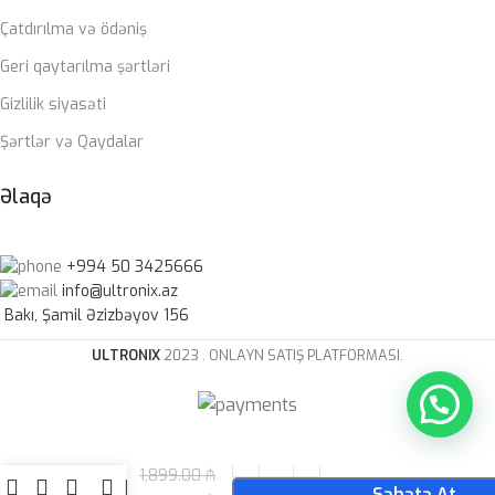
Çatdırılma və ödəniş
Geri qaytarılma şərtləri
Gizlilik siyasəti
Şərtlər və Qaydalar
Əlaqə
+994 50 3425666
info@ultronix.az
Bakı, Şamil Əzizbəyov 156
ULTRONIX
2023 . ONLAYN SATIŞ PLATFORMASI.
Lenovo
1,899.00
₼
LOQ
Səbətə At