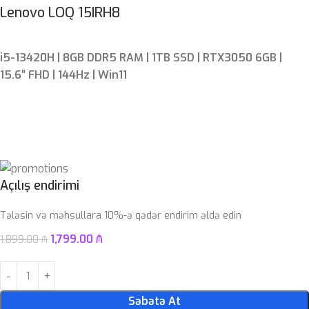
Lenovo LOQ 15IRH8
i5-13420H | 8GB DDR5 RAM | 1TB SSD | RTX3050 6GB |
15.6″ FHD | 144Hz | Win11
Açılış endirimi
Tələsin və məhsullara 10%-ə qədər endirim əldə edin
1,799.00
₼
1,899.00
₼
Səbətə At