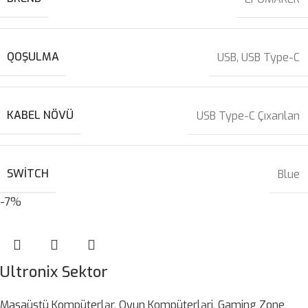
QOŞULMA
USB
,
USB Type-C
KABEL NÖVÜ
USB Type-C Çıxarılan
SWITCH
Blue
-7%
Ultronix Sektor
Masaüstü Kompüterlər
,
Oyun Kompüterləri
,
Gaming Zone