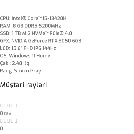
CPU: Intel® Core™ i5-13420H
RAM: 8 GB DDR5 5200MHz
SSD: 1 TB M.2 NVMe™ PCIe® 4.0
GFX: NVIDIA GeForce RTX 3050 6GB
LCD: 15.6″ FHD IPS 144Hz
OS: Windows 11 Home
Çəki: 2.40 Kq
Rəng: Storm Gray
Müştəri rəyləri
0 rəy
0