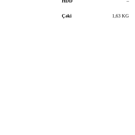
HDD
–
Çəki
1,63 KG