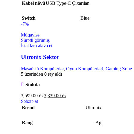
Kabel növü
USB Type-C Çıxarılan
Switch
Blue
-7%
Müqayisə
Sürətli görünüş
İstəklərə əlavə et
Ultronix Sektor
Masaüstü Kompüterlər
,
Oyun Kompüterləri
,
Gaming Zone
5 üzərindən
0
rəy aldı
Stokda
3,599.00
₼
3,339.00
₼
Səbətə at
Brend
Ultronix
Rəng
Ağ