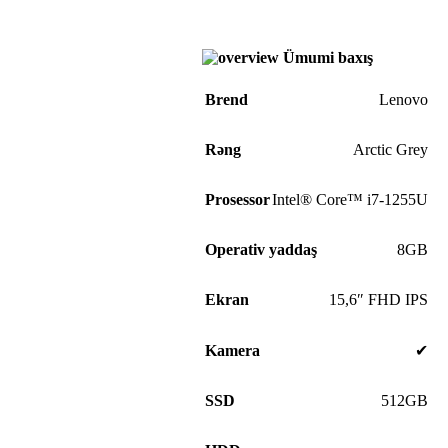
Ümumi baxış
Brend
Lenovo
Rəng
Arctic Grey
Prosessor
Intel® Core™ i7-1255U
Operativ yaddaş
8GB
Ekran
15,6″ FHD IPS
Kamera
✔
SSD
512GB