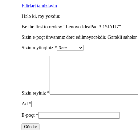
Filtrləri təmizləyin
Hələ ki, rəy yoxdur.
Be the first to review “Lenovo IdeaPad 3 15IAU7”
Sizin e-poçt ünvanınız dərc edilməyəcəkdir.
Gərəkli sahələr
Sizin reytinqiniz
*
Sizin rəyiniz
*
Ad
*
E-poçt
*