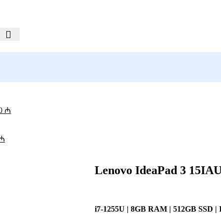
00
₼
₼
Lenovo IdeaPad 3 15IA
i7-1255U | 8GB RAM | 512GB SSD | I