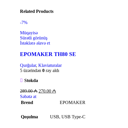
Related Products
-7%
Müqayisə
Sürətli görünüş
İstəklərə əlavə et
EPOMAKER TH80 SE
Qurğular
,
Klaviaturalar
5 üzərindən
0
rəy aldı
Stokda
289.00
₼
270.00
₼
Səbətə at
Brend
EPOMAKER
Qoşulma
USB
,
USB Type-C