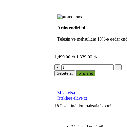
Açılış endirimi
Tələsin və məhsullara 10%-ə qədər end
1,499.00
₼
1,339.00
₼
Səbətə at
Sifariş et
Müqayisə
İstəklərə əlavə et
18
İnsan indi bu məhsula baxır!
Mağazadan təhvil