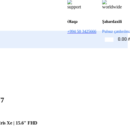
Əlaqə
Şəhərdaxili
+994 50 3425666
Pulsuz çatdırılm
0.00
U7
ris Xe | 15.6″ FHD