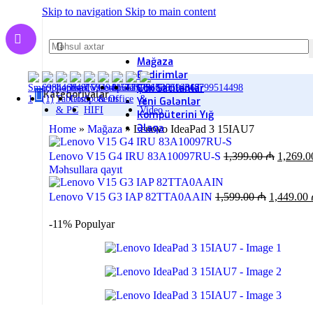
Skip to navigation
Skip to main content
Mağaza
Endirimlər
Çox Satılanlar
Kateqoriyalar
Yeni Gələnlər
Kompüterini Yığ
Əlaqə
Home
»
Mağaza
»
Lenovo IdeaPad 3 15IAU7
Lenovo V15 G4 IRU 83A10097RU-S
1,399.00
₼
1,269.
Məhsullara qayıt
Lenovo V15 G3 IAP 82TTA0AAIN
1,599.00
₼
1,449.00
-11%
Populyar