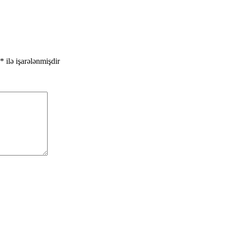
*
ilə işarələnmişdir