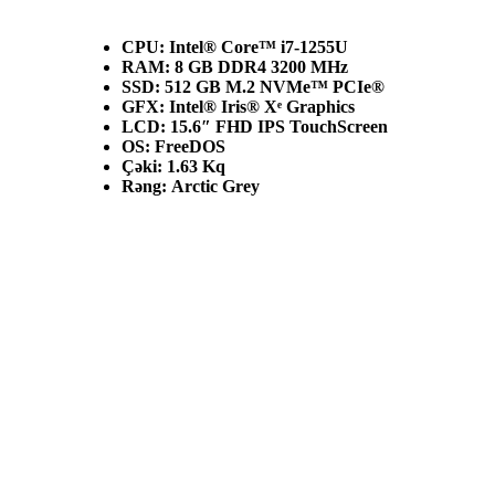
CPU: Intel® Core™ i7-1255U
RAM: 8 GB DDR4 3200 MHz
SSD: 512 GB M.2 NVMe™ PCIe®
GFX: Intel® Iris® Xᵉ Graphics
LCD: 15.6″ FHD IPS TouchScreen
OS: FreeDOS
Çəki: 1.63 Kq
Rəng: Arctic Grey