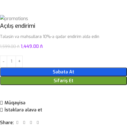
Açılış endirimi
Tələsin və məhsullara 10%-ə qədər endirim əldə edin
1,449.00
₼
1,599.00
₼
Səbətə At
Sifariş Et
Müqayisə
İstəklərə əlavə et
Share: