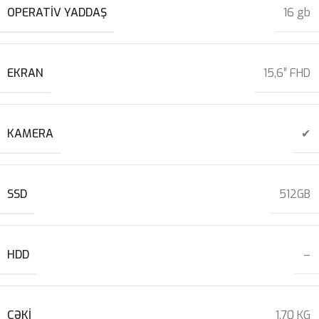
OPERATIV YADDAŞ
16 gb
EKRAN
15,6″ FHD
KAMERA
✔
SSD
512GB
HDD
–
ÇƏKI
1,70 KG