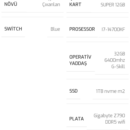
NÖVÜ
Çıxarılan
KART
SUPER 12GB
SWITCH
Blue
PROSESSOR
I7-14700KF
32GB
OPERATIV
6400mhz
YADDAŞ
G-Skill
SSD
1TB nvme m2
Gigabyte Z790
PLATA
DDR5 wifi