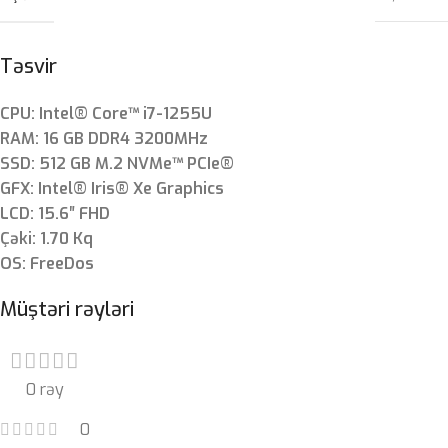
Təsvir
CPU: Intel® Core™ i7-1255U
RAM: 16 GB DDR4 3200MHz
SSD: 512 GB M.2 NVMe™ PCIe®
GFX: Intel® Iris® Xe Graphics
LCD: 15.6″ FHD
Çəki: 1.70 Kq
OS: FreeDos
Müştəri rəyləri
0 rəy
0