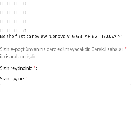
0
0
0
0
Be the first to review “Lenovo V15 G3 IAP 82TTA0AAIN”
Sizin e-poçt ünvanınız dərc edilməyəcəkdir.
Gərəkli sahələr
*
ilə işarələnmişdir
Sizin reytinqiniz
*
Sizin rəyiniz
*