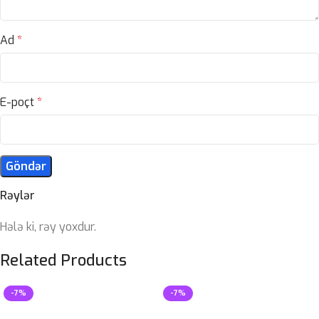
Ad
*
E-poçt
*
Rəylər
Hələ ki, rəy yoxdur.
Related Products
-7%
-7%