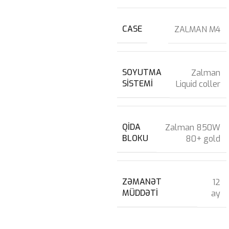
CASE
ZALMAN M4
SOYUTMA
Zalman
SISTEMI
Liquid coller
QIDA
Zalman 850W
BLOKU
80+ gold
ZƏMANƏT
12
MÜDDƏTI
ay