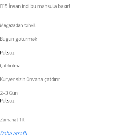
15
İnsan indi bu məhsula baxır!
Mağazadan təhvil
Bugün götürmək
Pulsuz
Çatdırılma
Kuryer sizin ünvana çatdırır
2-3 Gün
Pulsuz
Zəmanət 1 il
Daha ətraflı