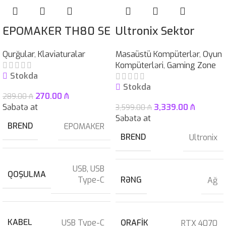
EPOMAKER TH80 SE
Ultronix Sektor
Qurğular
,
Klaviaturalar
Masaüstü Kompüterlər
,
Oyun
Kompüterləri
,
Gaming Zone
Stokda
Stokda
270.00
₼
289.00
₼
Səbətə at
3,339.00
₼
3,599.00
₼
Səbətə at
BREND
EPOMAKER
BREND
Ultronix
USB
,
USB
QOŞULMA
Type-C
RƏNG
Ağ
KABEL
USB Type-C
QRAFIK
RTX 4070