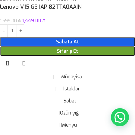
Lenovo V15 G3 IAP 82TTA0AAIN
1,449.00
₼
1,599.00
₼
Səbətə At
Sifariş Et
Müqayisə
İstəklər
Səbət
Özün yığ
Menyu