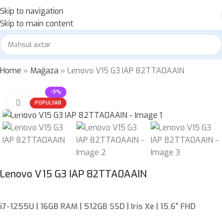
Skip to navigation
Skip to main content
Home
»
Mağaza
»
Lenovo V15 G3 IAP 82TTA0AAIN
-9%
Böyütmək üçün klikləyin
POPULYAR
Lenovo V15 G3 IAP 82TTA0AAIN
i7-1255U | 16GB RAM | 512GB SSD | Iris Xe | 15.6″ FHD