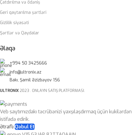
Çatdırılma və ödəniş
Geri qaytarılma şərtləri
Gizlilik siyasəti
Şərtlər və Qaydalar
Əlaqə
+994 50 3425666
info@ultronix.az
Bakı, Şamil Əzizbəyov 156
ULTRONIX
2023 . ONLAYN SATIŞ PLATFORMASI.
Veb saytımızdakı təcrübənizi yaxşılaşdırmaq üçün kukilərdən
istifadə edirik.
Ətraflı
Qəbul Et