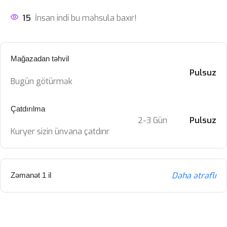
15
İnsan indi bu məhsula baxır!
Mağazadan təhvil
Pulsuz
Bugün götürmək
Çatdırılma
2-3 Gün
Pulsuz
Kuryer sizin ünvana çatdırır
Daha ətraflı
Zəmanət 1 il