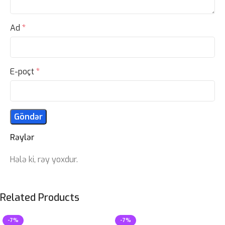
Ad
*
E-poçt
*
Rəylər
Hələ ki, rəy yoxdur.
Related Products
-7%
-7%