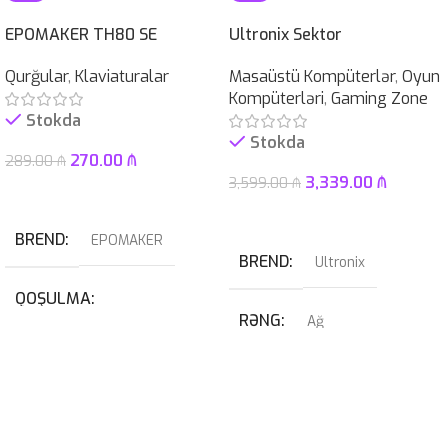
EPOMAKER TH80 SE
Ultronix Sektor
Qurğular
,
Klaviaturalar
Masaüstü Kompüterlər
,
Oyun
Kompüterləri
,
Gaming Zone
Stokda
Stokda
270.00
₼
289.00
₼
3,339.00
₼
3,599.00
₼
Səbətə At
Səbətə At
BREND
EPOMAKER
BREND
Ultronix
QOŞULMA
RƏNG
Ağ
USB
,
USB Type-C
QRAFIK KART
KABEL NÖVÜ
RTX 4070 SUPER 12GB