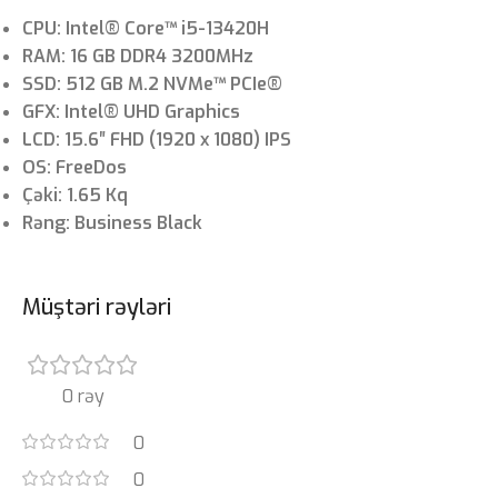
CPU: Intel® Core™ i5-13420H
RAM: 16 GB DDR4 3200MHz
SSD: 512 GB M.2 NVMe™ PCIe®
GFX: Intel® UHD Graphics
LCD: 15.6″ FHD (1920 x 1080) IPS
OS: FreeDos
Çəki: 1.65 Kq
Rəng: Business Black
Müştəri rəyləri
0 rəy
0
0