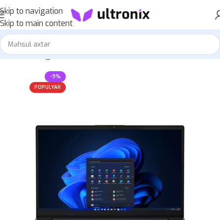
Skip to navigation
Skip to main content
Home
»
Mağaza
»
Lenovo V15 G4 IRU 83A10097RU-S
-9%
POPULYAR