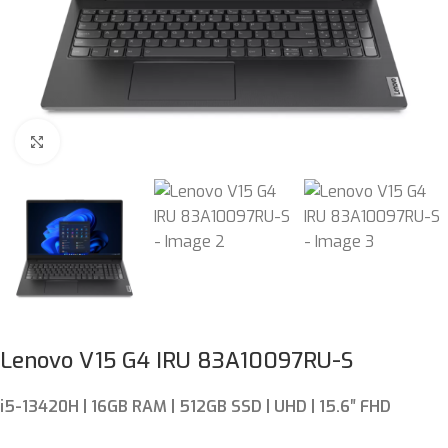
Böyütmək üçün klikləyin
Lenovo V15 G4 IRU 83A10097RU-S
i5-13420H | 16GB RAM | 512GB SSD | UHD | 15.6″ FHD