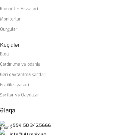
Kompüter Hissələri
Zalman Liquid coller
Monitorlar
QIDA BLOKU
Qurğular
Keçidlər
Zalman 850W 80+ gold
Bloq
ZƏMANƏT MÜDDƏTI
Çatdırılma və ödəniş
Geri qaytarılma şərtləri
12 ay
Gizlilik siyasəti
Şərtlər və Qaydalar
Əlaqə
+994 50 3425666
info@ultronix.az