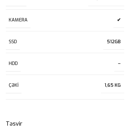
KAMERA
✔
SSD
512GB
HDD
–
ÇƏKI
1,65 KG
Təsvir