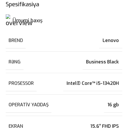
Spesifikasiya
Ümumi baxış
BREND
Lenovo
RƏNG
Business Black
PROSESSOR
Intel® Core™ i5-13420H
OPERATIV YADDAŞ
16 gb
EKRAN
15,6″ FHD IPS