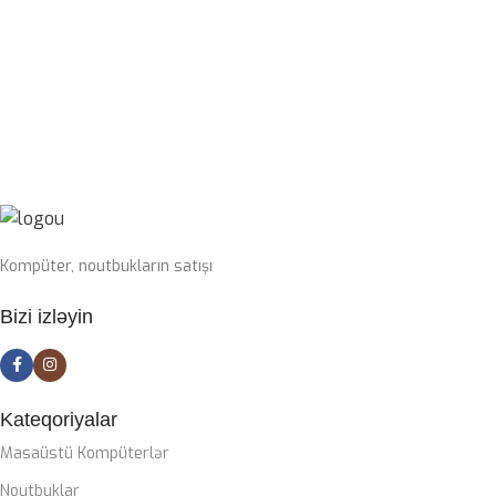
USB Type-C Çıxarılan
PROSESSOR
I7-14700KF
SWITCH
Blue
OPERATIV YADDAŞ
32GB 6400mhz G-Skill
SSD
1TB nvme m2
Kompüter, noutbukların satışı
PLATA
Bizi izləyin
Gigabyte Z790 DDR5 wifi
CASE
ZALMAN M4
Kateqoriyalar
Masaüstü Kompüterlər
SOYUTMA SISTEMI
Noutbuklar