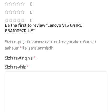
0
0
0
Be the first to review “Lenovo V15 G4 IRU
83A10097RU-S”
Sizin e-poçt ünvanınız dərc edilməyəcəkdir.
Gərəkli
sahələr
*
ilə işarələnmişdir
Sizin reytinqiniz
*
Sizin rəyiniz
*