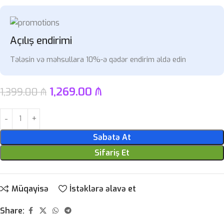
Açılış endirimi
Tələsin və məhsullara 10%-ə qədər endirim əldə edin
1,269.00
₼
1,399.00
₼
Səbətə At
Sifariş Et
Müqayisə
İstəklərə əlavə et
Share: