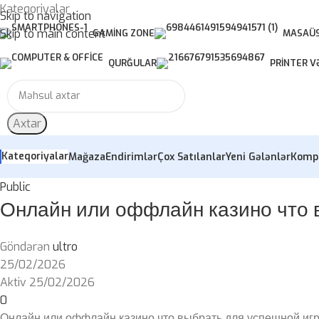
Kateqoriyalar
Skip to navigation
Skip to main content
GAMING ZONE
MASAÜS
QURĞULAR
PRINTER V
Axtar
Kateqoriyalar
Mağaza
Endirimlər
Çox Satılanlar
Yeni Gələnlər
Kompü
Public
Онлайн или оффлайн казино что 
Göndərən
ultro
25/02/2026
Aktiv 25/02/2026
0
Онлайн или оффлайн казино что выбрать для успешной иг