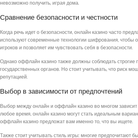
невозможно получить, играя дома.
Сравнение безопасности и честности
Когда речь идет о безопасности, онлайн казино часто пре
используют современные технологии шифрования, чтобы о
игроков и позволяет им чувствовать себя в безопасности.
Однако оффлайн казино также должны соблюдать строгие пра
государственных органов. Но стоит учитывать, что риск м
репутацией.
Выбор в зависимости от предпочтений
Выбор между онлайн и оффлайн казино во многом зависит о
любое время, онлайн казино могут стать идеальным вариан
оффлайн казино предложат вам именно то, что вы ищете.
Также стоит учитывать стиль игры: многие предпочитают бы