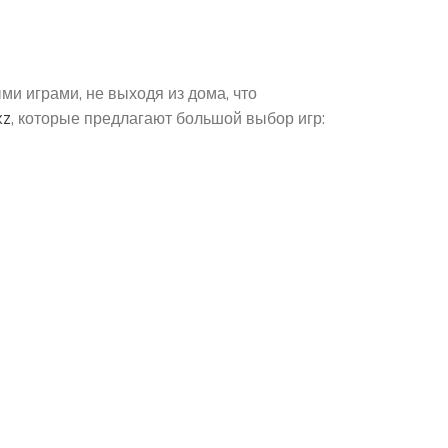
и играми, не выходя из дома, что
kz
, которые предлагают большой выбор игр: