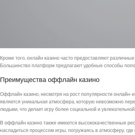
Кроме того, онлайн казино часто предоставляют различные 
Большинство платформ предлагают удобные способы попол
Преимущества оффлайн казино
Оффлайн казино, несмотря на рост популярности онлайн-
является уникальная атмосфера, которую невозможно переда
людьми, что делает игру более социальной и увлекательной
В оффлайн казино также имеются высококачественные рест
насладиться процессом игры, погружаясь в атмосферу, где