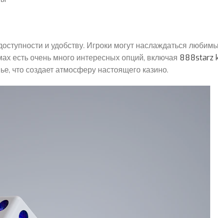
оступности и удобству. Игроки могут наслаждаться любимым
мах есть очень много интересных опций, включая
888starz 
ье, что создает атмосферу настоящего казино.