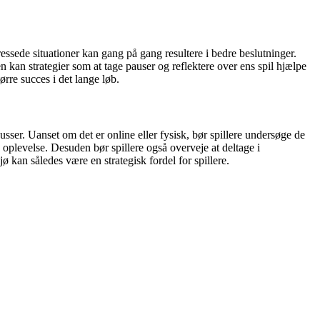
pressede situationer kan gang på gang resultere i bedre beslutninger.
en kan strategier som at tage pauser og reflektere over ens spil hjælpe
ørre succes i det lange løb.
sser. Uanset om det er online eller fysisk, bør spillere undersøge de
d oplevelse. Desuden bør spillere også overveje at deltage i
ø kan således være en strategisk fordel for spillere.