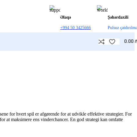
Əlaqə
Şəhərdaxili
+994 50 3425666
Pulsuz çatdırılm
0.00
 for hvert spil er afgørende for at udvikle effektive strategier. For
 for at maksimere ens vinderchancer. En god strategi kan omfatte