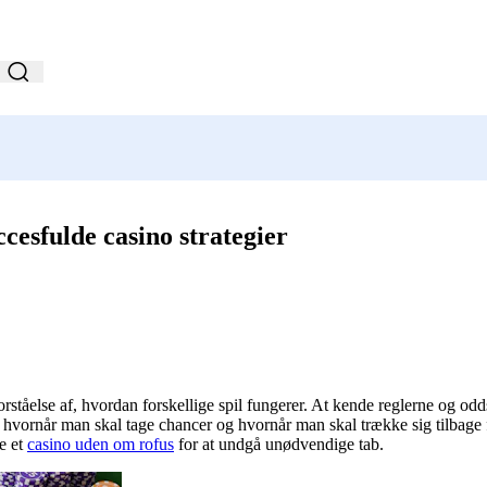
cesfulde casino strategier
else af, hvordan forskellige spil fungerer. At kende reglerne og oddsene
de, hvornår man skal tage chancer og hvornår man skal trække sig tilbage
ge et
casino uden om rofus
for at undgå unødvendige tab.