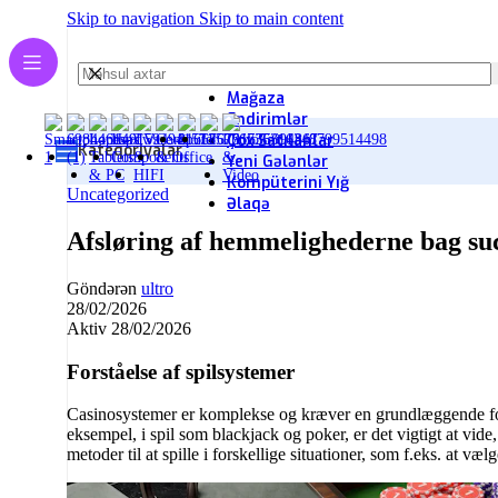
Skip to navigation
Skip to main content
Mağaza
Endirimlər
Çox Satılanlar
Kateqoriyalar
Yeni Gələnlər
Kompüterini Yığ
Uncategorized
Əlaqə
Afsløring af hemmelighederne bag suc
Göndərən
ultro
28/02/2026
Aktiv 28/02/2026
Forståelse af spilsystemer
Casinosystemer er komplekse og kræver en grundlæggende forstå
eksempel, i spil som blackjack og poker, er det vigtigt at vi
metoder til at spille i forskellige situationer, som f.eks. at væl