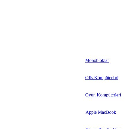
Monobloklar
Ofis Kompüterləri
Oyun Kompüterləri
Apple MacBook