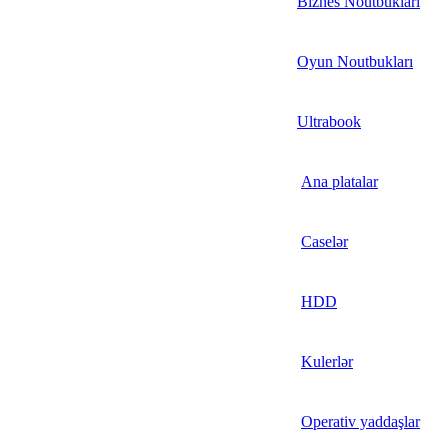
Biznes Noutbukları
Oyun Noutbukları
Ultrabook
Ana platalar
Caselər
HDD
Kulerlər
Operativ yaddaşlar