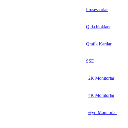
Prosessorlar
Qida blokları
Qrafik Kartlar
SSD
2K Monitorlar
4K Monitorlar
Əyri Monitorlar