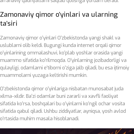
an’anaviy qadriyatlarni saqlab qolishga yordam beradi.
Zamonaviy qimor o’yinlari va ularning
ta’siri
Zamonaviy qimor o’yinlari O’zbekistonda yangi shakl va
uslublarni olib keldi. Bugungi kunda internet orqali qimor
o’yinlarining ommalashuvi, ko’plab yoshlar orasida yangi
muammo sifatida ko’rilmoqda. O’yinlarning jozibadorligi va
qulayligi, odamlarni e’tiborni o’ziga jalb qiladi, bu esa ijtimoiy
muammolarni yuzaga keltirishi mumkin.
O’zbekistonda qimor o’yinlariga nisbatan munosabat juda
xilma-xildir. Ba’zi odamlar buni zararli va xavfli faoliyat
sifatida ko’rsa, boshqalari bu o’yinlarni ko’ngil ochar vosita
sifatida qabul qiladi. Ushbu ziddiyatlar, ayniqsa, yosh avlod
o’rtasida muhim masala hisoblanadi.