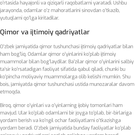
o’rtasida hayajonli va qiziqarli raqobatlarni yaratadi. Ushbu
jarayonda, odamlar o’z mahoratlarini sinovdan o’tkazib,
yutuqlarni qo’lga kiritadilar.
Qimor va ijtimoiy qadriyatlar
O’zbek jamiyatida qimor tushunchasi ijtimoiy qadriyatlar bilan
ham bog’liq. Odamlar qimor o’yinlarini ko’plab ijtimoiy
muammolar bilan bog’laydilar. Ba’zilar qimor o’yinlarini salbiy
ta’sir ko’rsatadigan faoliyat sifatida qabul qiladi, chunki bu
ko’pincha moliyaviy muammolarga olib kelishi mumkin. Shu
bois, jamiyatda qimor tushunchasi ustida munozaralar davom
etmoqda.
Biroq, qimor o’yinlari va o’yinlarning ijobiy tomonlari ham
mavjud. Ular ko’plab odamlarni bir joyga to’plab, bir-birlariga
yordam berish va ko’ngil ochar faoliyatlarni o’tkazishga
yordam beradi. O’zbek jamiyatida bunday faoliyatlar ko’plab