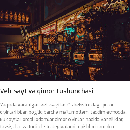
Veb-sayt va qimor tushunchasi
Yaqinda yaratilgan veb-saytlar, O’zbekistondagi qimor
o’yinlari bilan bog’liq barcha ma’lumotlarni taqdim etmoqda.
Bu saytlar orqali odamlar qimor o’yinlari haqida yangiliklar,
tavsiyalar va turli xil strategiyalarni topishlari mumkin.