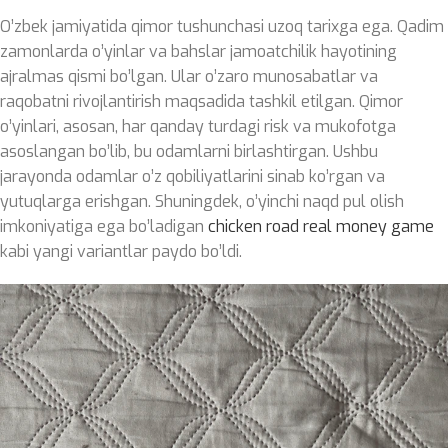
O’zbek jamiyatida qimor tushunchasi uzoq tarixga ega. Qadim
zamonlarda o’yinlar va bahslar jamoatchilik hayotining
ajralmas qismi bo’lgan. Ular o’zaro munosabatlar va
raqobatni rivojlantirish maqsadida tashkil etilgan. Qimor
o’yinlari, asosan, har qanday turdagi risk va mukofotga
asoslangan bo’lib, bu odamlarni birlashtirgan. Ushbu
jarayonda odamlar o’z qobiliyatlarini sinab ko’rgan va
yutuqlarga erishgan. Shuningdek, o’yinchi naqd pul olish
imkoniyatiga ega bo’ladigan
chicken road real money game
kabi yangi variantlar paydo bo’ldi.