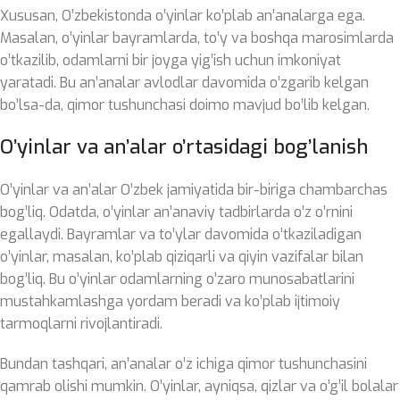
Xususan, O’zbekistonda o’yinlar ko’plab an’analarga ega.
Masalan, o’yinlar bayramlarda, to’y va boshqa marosimlarda
o’tkazilib, odamlarni bir joyga yig’ish uchun imkoniyat
yaratadi. Bu an’analar avlodlar davomida o’zgarib kelgan
bo’lsa-da, qimor tushunchasi doimo mavjud bo’lib kelgan.
O’yinlar va an’alar o’rtasidagi bog’lanish
O’yinlar va an’alar O’zbek jamiyatida bir-biriga chambarchas
bog’liq. Odatda, o’yinlar an’anaviy tadbirlarda o’z o’rnini
egallaydi. Bayramlar va to’ylar davomida o’tkaziladigan
o’yinlar, masalan, ko’plab qiziqarli va qiyin vazifalar bilan
bog’liq. Bu o’yinlar odamlarning o’zaro munosabatlarini
mustahkamlashga yordam beradi va ko’plab ijtimoiy
tarmoqlarni rivojlantiradi.
Bundan tashqari, an’analar o’z ichiga qimor tushunchasini
qamrab olishi mumkin. O’yinlar, ayniqsa, qizlar va o’g’il bolalar