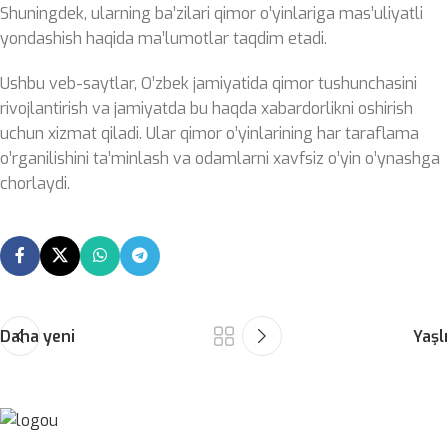
Shuningdek, ularning ba’zilari qimor o’yinlariga mas’uliyatli
yondashish haqida ma’lumotlar taqdim etadi.
Ushbu veb-saytlar, O’zbek jamiyatida qimor tushunchasini
rivojlantirish va jamiyatda bu haqda xabardorlikni oshirish
uchun xizmat qiladi. Ular qimor o’yinlarining har taraflama
o’rganilishini ta’minlash va odamlarni xavfsiz o’yin o’ynashga
chorlaydi.
Daha yeni
Yaşlı