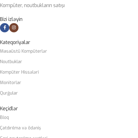
Kompüter, noutbukların satışı
Bizi izləyin
Kateqoriyalar
Masaüstü Kompüterlər
Noutbuklar
Kompüter Hissələri
Monitorlar
Qurğular
Keçidlər
Bloq
Çatdırılma və ödəniş