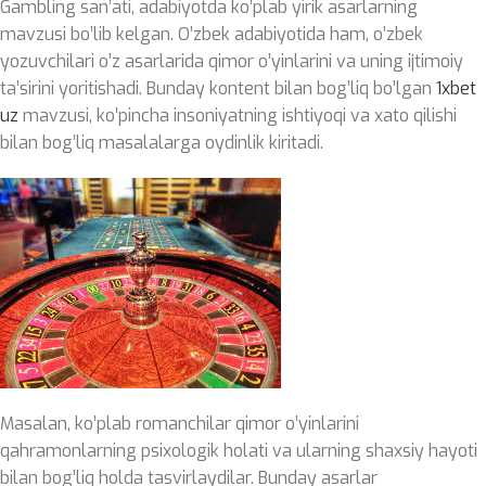
Gambling san’ati, adabiyotda ko’plab yirik asarlarning
mavzusi bo’lib kelgan. O’zbek adabiyotida ham, o’zbek
yozuvchilari o’z asarlarida qimor o’yinlarini va uning ijtimoiy
ta’sirini yoritishadi. Bunday kontent bilan bog’liq bo’lgan
1xbet
uz
mavzusi, ko’pincha insoniyatning ishtiyoqi va xato qilishi
bilan bog’liq masalalarga oydinlik kiritadi.
Masalan, ko’plab romanchilar qimor o’yinlarini
qahramonlarning psixologik holati va ularning shaxsiy hayoti
bilan bog’liq holda tasvirlaydilar. Bunday asarlar