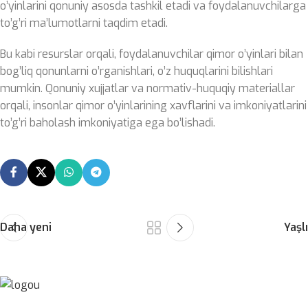
o’yinlarini qonuniy asosda tashkil etadi va foydalanuvchilarga
to’g’ri ma’lumotlarni taqdim etadi.
Bu kabi resurslar orqali, foydalanuvchilar qimor o’yinlari bilan
bog’liq qonunlarni o’rganishlari, o’z huquqlarini bilishlari
mumkin. Qonuniy xujjatlar va normativ-huquqiy materiallar
orqali, insonlar qimor o’yinlarining xavflarini va imkoniyatlarini
to’g’ri baholash imkoniyatiga ega bo’lishadi.
Daha yeni
Yaşlı