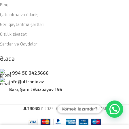
Bloq
Çatdırılma və ödəniş
Geri qaytarılma şərtləri
Gizlilik siyasəti
Şərtlər və Qaydalar
Əlaqə
+994 50 3425666
info@ultronix.az
Bakı, Şamil Əzizbəyov 156
Kömək lazımdır?
ULTRONIX
2023 . ONLAYN SATIŞ PLATFORMASI.