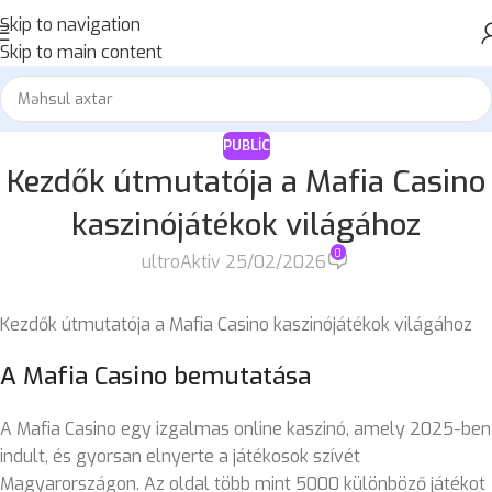
Skip to navigation
Skip to main content
PUBLIC
Kezdők útmutatója a Mafia Casino
kaszinójátékok világához
0
ultro
Aktiv 25/02/2026
Kezdők útmutatója a Mafia Casino kaszinójátékok világához
A Mafia Casino bemutatása
A Mafia Casino egy izgalmas online kaszinó, amely 2025-ben
indult, és gyorsan elnyerte a játékosok szívét
Magyarországon. Az oldal több mint 5000 különböző játékot