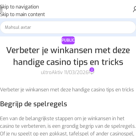
Skip to navigation
Skip to main content
PUBLIC
Verbeter je winkansen met deze
handige casino tips en tricks
0
ultro
Aktiv 11/03/2026
Verbeter je winkansen met deze handige casino tips en tricks
Begrijp de spelregels
Een van de belangrijkste stappen om je winkansen in het
casino te verbeteren, is een grondig begrip van de spelregels.
Of je nu speelt op een gokkast, tafelspel of ander casinospel,