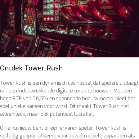
Ontdek Tower Rush
Tower Rush is een dynamisch casinospel dat spelers uitdaagt
om een indrukwekkende digitale toren te bouwen. Met een
hoge RTP van 98,5% en spannende bonusvloeren, biedt het
spel unieke kansen voor winst. Dit maakt Tower Rush niet
alleen leuk, maar ook potentieel lucratief.
Of je nu nieuw bent of een ervaren speler, Tower Rush is
volledig geoptimaliseerd voor zowel mobiele apparaten als