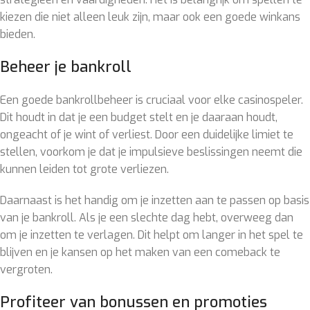
kiezen die niet alleen leuk zijn, maar ook een goede winkans
bieden.
Beheer je bankroll
Een goede bankrollbeheer is cruciaal voor elke casinospeler.
Dit houdt in dat je een budget stelt en je daaraan houdt,
ongeacht of je wint of verliest. Door een duidelijke limiet te
stellen, voorkom je dat je impulsieve beslissingen neemt die
kunnen leiden tot grote verliezen.
Daarnaast is het handig om je inzetten aan te passen op basis
van je bankroll. Als je een slechte dag hebt, overweeg dan
om je inzetten te verlagen. Dit helpt om langer in het spel te
blijven en je kansen op het maken van een comeback te
vergroten.
Profiteer van bonussen en promoties