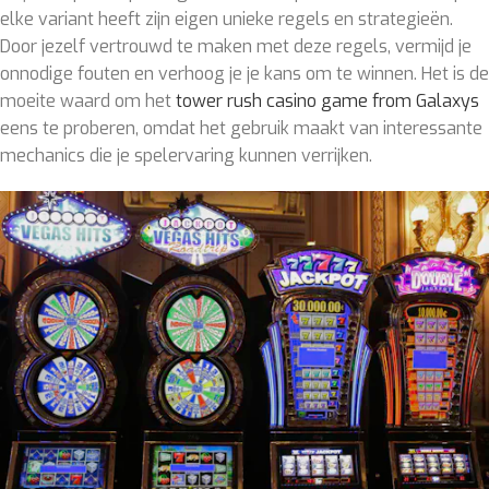
elke variant heeft zijn eigen unieke regels en strategieën.
Door jezelf vertrouwd te maken met deze regels, vermijd je
onnodige fouten en verhoog je je kans om te winnen. Het is de
moeite waard om het
tower rush casino game from Galaxys
eens te proberen, omdat het gebruik maakt van interessante
mechanics die je spelervaring kunnen verrijken.