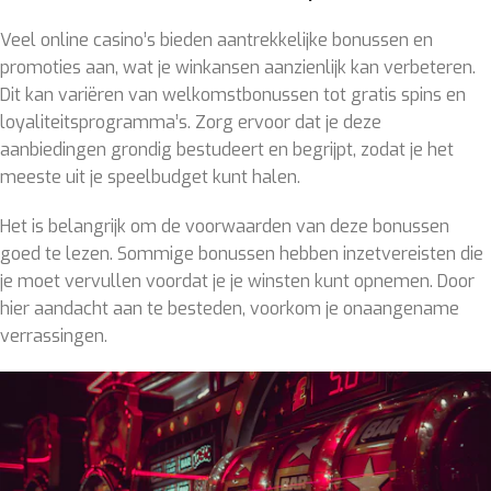
Veel online casino’s bieden aantrekkelijke bonussen en
promoties aan, wat je winkansen aanzienlijk kan verbeteren.
Dit kan variëren van welkomstbonussen tot gratis spins en
loyaliteitsprogramma’s. Zorg ervoor dat je deze
aanbiedingen grondig bestudeert en begrijpt, zodat je het
meeste uit je speelbudget kunt halen.
Het is belangrijk om de voorwaarden van deze bonussen
goed te lezen. Sommige bonussen hebben inzetvereisten die
je moet vervullen voordat je je winsten kunt opnemen. Door
hier aandacht aan te besteden, voorkom je onaangename
verrassingen.