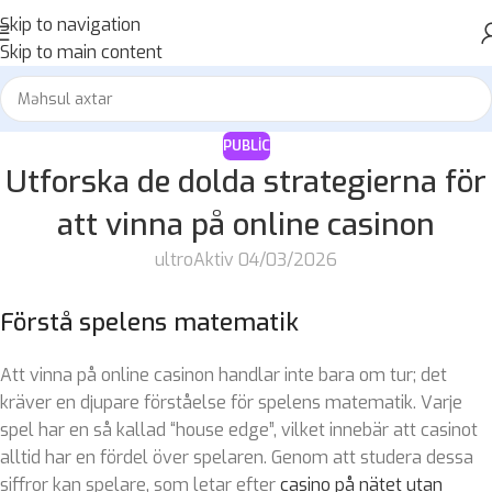
Skip to navigation
Skip to main content
PUBLIC
Utforska de dolda strategierna för
att vinna på online casinon
ultro
Aktiv 04/03/2026
Förstå spelens matematik
Att vinna på online casinon handlar inte bara om tur; det
kräver en djupare förståelse för spelens matematik. Varje
spel har en så kallad “house edge”, vilket innebär att casinot
alltid har en fördel över spelaren. Genom att studera dessa
siffror kan spelare, som letar efter
casino på nätet utan