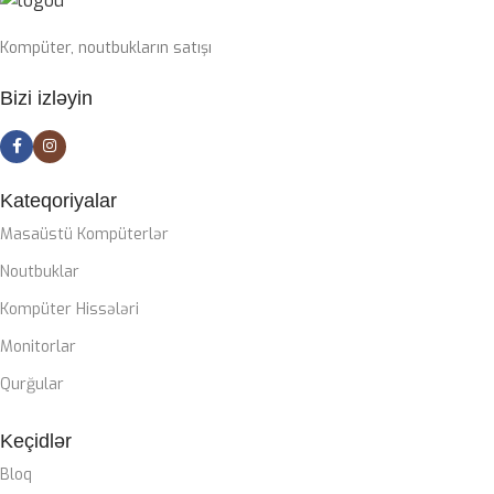
Kompüter, noutbukların satışı
Bizi izləyin
Kateqoriyalar
Masaüstü Kompüterlər
Noutbuklar
Kompüter Hissələri
Monitorlar
Qurğular
Keçidlər
Bloq