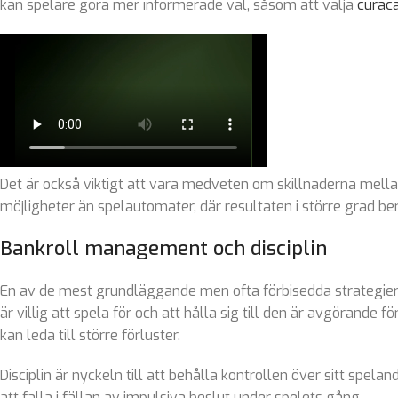
kan spelare göra mer informerade val, såsom att välja
curaca
Det är också viktigt att vara medveten om skillnaderna mella
möjligheter än spelautomater, där resultaten i större grad be
Bankroll management och disciplin
En av de mest grundläggande men ofta förbisedda strategierna
är villig att spela för och att hålla sig till den är avgörande 
kan leda till större förluster.
Disciplin är nyckeln till att behålla kontrollen över sitt spel
att falla i fällan av impulsiva beslut under spelets gång.