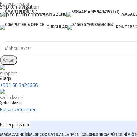
Kateqoriyalar
Skip to navigation
Skip to main content
GAMING ZONE
MASAÜS
QURĞULAR
PRINTER V
Axtar
Əlaqə
+994 50 3425666
Şəhərdaxili
Pulsuz çatdırılma
Kateqoriyalar
MAĞAZA
ENDIRIMLƏR
ÇOX SATILANLAR
YENI GƏLƏNLƏR
KOMPÜTERINI YIĞ
Ə