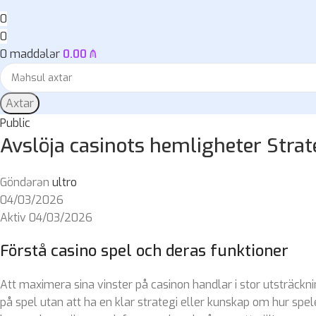
0
0
0
maddələr
0.00
₼
Axtar
Public
Avslöja casinots hemligheter Strat
Göndərən
ultro
04/03/2026
Aktiv 04/03/2026
Förstå casino spel och deras funktioner
Att maximera sina vinster på casinon handlar i stor utsträckn
på spel utan att ha en klar strategi eller kunskap om hur spel