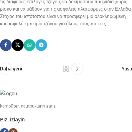
τις διάφορες επιλογές τζόγου, να δοκιμάσουν παιχνίδια χωρίς
ρίσκο και να μάθουν για τις ασφαλείς πλατφόρμες στην Ελλάδα.
Στόχος του ιστότοπου είναι να προσφέρει μια ολοκληρωμένη
και ασφαλή εμπειρία τζόγου για όλους τους παίκτες.
Daha yeni
Yaşlı
Kompüter, noutbukların satışı
Bizi izləyin