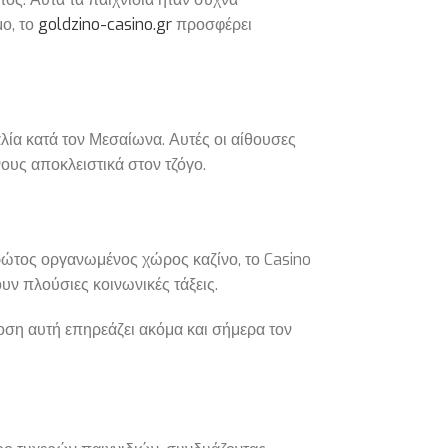
μο, το
goldzino-casino.gr
προσφέρει
λία κατά τον Μεσαίωνα. Αυτές οι αίθουσες
υς αποκλειστικά στον τζόγο.
πρώτος οργανωμένος χώρος καζίνο, το Casino
υν πλούσιες κοινωνικές τάξεις.
οση αυτή επηρεάζει ακόμα και σήμερα τον