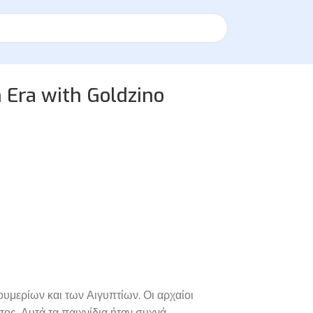
 Era with Goldzino
ουμερίων και των Αιγυπτίων. Οι αρχαίοι
ος. Αυτά τα παιχνίδια ήταν συχνά