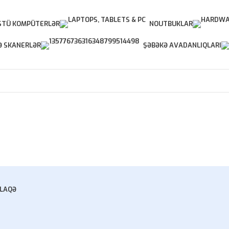
TÜ KOMPÜTERLƏR
NOUTBUKLAR
Ə SKANERLƏR
ŞƏBƏKƏ AVADANLIQLARI
LAQƏ