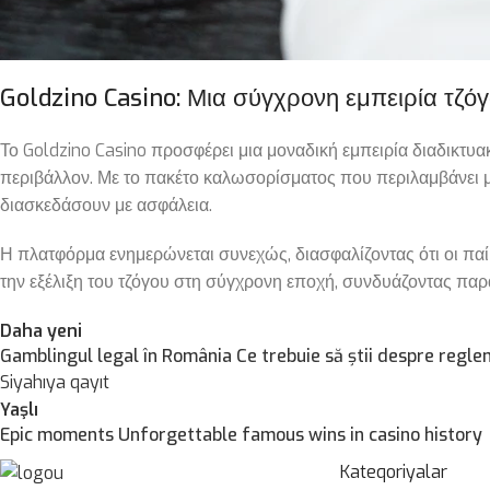
Goldzino Casino: Μια σύγχρονη εμπειρία τζό
Το Goldzino Casino προσφέρει μια μοναδική εμπειρία διαδικτυα
περιβάλλον. Με το πακέτο καλωσορίσματος που περιλαμβάνει μέ
διασκεδάσουν με ασφάλεια.
Η πλατφόρμα ενημερώνεται συνεχώς, διασφαλίζοντας ότι οι πα
την εξέλιξη του τζόγου στη σύγχρονη εποχή, συνδυάζοντας παρά
Daha yeni
Gamblingul legal în România Ce trebuie să știi despre regle
Siyahıya qayıt
Yaşlı
Epic moments Unforgettable famous wins in casino history
Kateqoriyalar