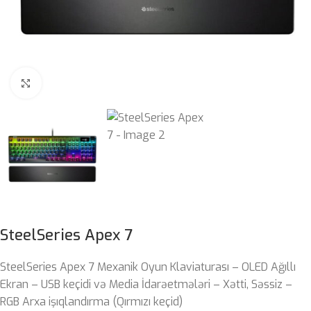
Böyütmək üçün klikləyin
SteelSeries Apex 7
SteelSeries Apex 7 Mexanik Oyun Klaviaturası – OLED Ağıllı
Ekran – USB keçidi və Media İdarəetmələri – Xətti, Səssiz –
RGB Arxa işıqlandırma (Qırmızı keçid)