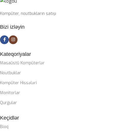
SSD
1TB nvme m2
Kompüter, noutbukların satışı
PLATA
Bizi izləyin
Gigabyte Z790 DDR5 wifi
CASE
ZALMAN M4
Kateqoriyalar
Masaüstü Kompüterlər
SOYUTMA SISTEMI
Noutbuklar
Kompüter Hissələri
Zalman Liquid coller
Monitorlar
QIDA BLOKU
Qurğular
Keçidlər
Zalman 850W 80+ gold
Bloq