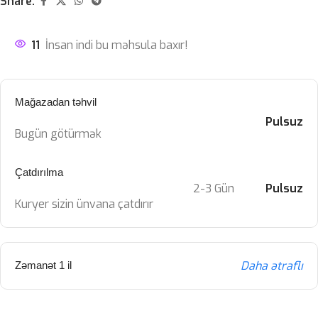
Share:
11
İnsan indi bu məhsula baxır!
Mağazadan təhvil
Pulsuz
Bugün götürmək
Çatdırılma
2-3 Gün
Pulsuz
Kuryer sizin ünvana çatdırır
Daha ətraflı
Zəmanət 1 il