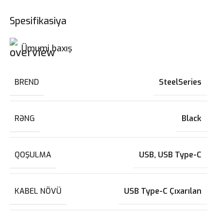
Spesifikasiya
Ümumi baxış
BREND
SteelSeries
RƏNG
Black
QOŞULMA
USB
,
USB Type-C
KABEL NÖVÜ
USB Type-C Çıxarılan