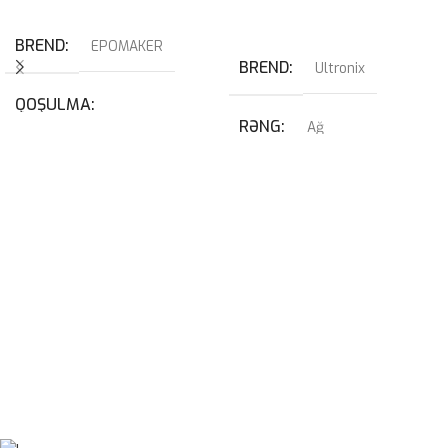
Səbətə At
BREND
EPOMAKER
BREND
Ultronix
QOŞULMA
RƏNG
Ağ
USB
,
USB Type-C
QRAFIK KART
KABEL NÖVÜ
RTX 4070 SUPER 12GB
USB Type-C Çıxarılan
PROSESSOR
I7-14700KF
SWITCH
Blue
OPERATIV YADDAŞ
32GB 6400mhz G-Skill