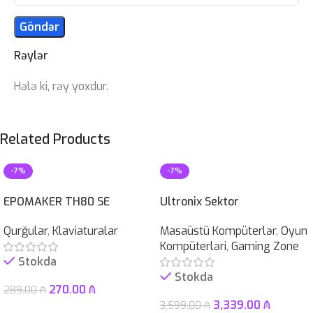
Rəylər
Hələ ki, rəy yoxdur.
Related Products
-7%
-7%
EPOMAKER TH80 SE
Ultronix Sektor
Qurğular
,
Klaviaturalar
Masaüstü Kompüterlər
,
Oyun
Kompüterləri
,
Gaming Zone
Stokda
Stokda
270.00
₼
289.00
₼
3,339.00
₼
3,599.00
₼
Səbətə At