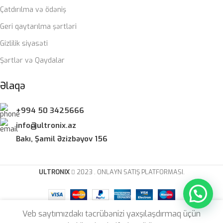
ZƏMANƏT MÜDDƏTI
Çatdırılma və ödəniş
Geri qaytarılma şərtləri
12 ay
Gizlilik siyasəti
Şərtlər və Qaydalar
Əlaqə
+994 50 3425666
info@ultronix.az
Bakı, Şamil Əzizbəyov 156
ULTRONIX
2023 . ONLAYN SATIŞ PLATFORMASI.
Kömək lazımdır?
Veb saytımızdakı təcrübənizi yaxşılaşdırmaq üçün