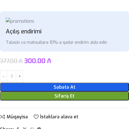
Açılış endirimi
Tələsin və məhsullara 10%-ə qədər endirim əldə edin
300.00
₼
377.00
₼
Səbətə At
Sifariş Et
Müqayisə
İstəklərə əlavə et