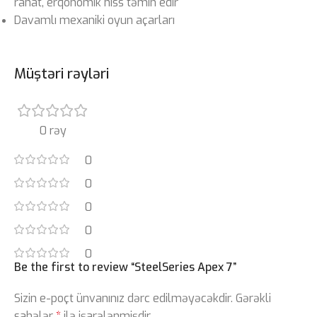
rahat, erqonomik hiss təmin edir
Davamlı mexaniki oyun açarları
Müştəri rəyləri
0 rəy
0
0
0
0
0
Be the first to review “SteelSeries Apex 7”
Sizin e-poçt ünvanınız dərc edilməyəcəkdir.
Gərəkli
sahələr
*
ilə işarələnmişdir