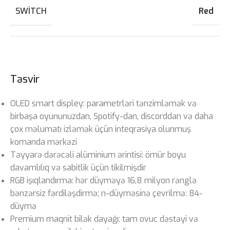
SWITCH
Red
Təsvir
OLED smart displey: parametrləri tənzimləmək və
birbaşa oyununuzdan, Spotify-dan, discorddan və daha
çox məlumatı izləmək üçün inteqrasiya olunmuş
komanda mərkəzi
Təyyarə dərəcəli alüminium ərintisi: ömür boyu
davamlılıq və sabitlik üçün tikilmişdir
RGB işıqlandırma: hər düyməyə 16,8 milyon rənglə
bənzərsiz fərdiləşdirmə; n-düyməsinə çevrilmə: 84-
düymə
Premium maqnit bilək dayağı: tam ovuc dəstəyi və