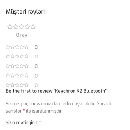
Müştəri rəyləri
0 rəy
0
0
0
0
0
Be the first to review “Keychron K2 Bluetooth”
Sizin e-poçt ünvanınız dərc edilməyəcəkdir.
Gərəkli
sahələr
*
ilə işarələnmişdir
Sizin reytinqiniz
*