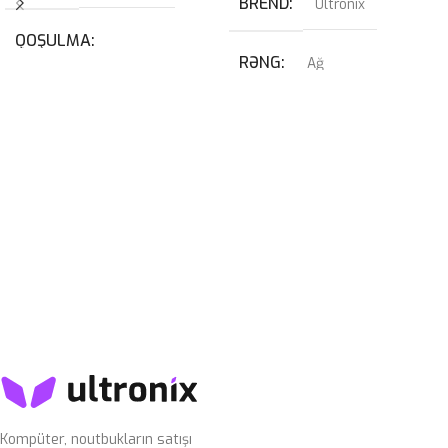
BREND
Ultronix
QOŞULMA
RƏNG
Ağ
USB
,
USB Type-C
QRAFIK KART
KABEL NÖVÜ
RTX 4070 SUPER 12GB
USB Type-C Çıxarılan
PROSESSOR
I7-14700KF
SWITCH
Blue
OPERATIV YADDAŞ
32GB 6400mhz G-Skill
SSD
1TB nvme m2
Kompüter, noutbukların satışı