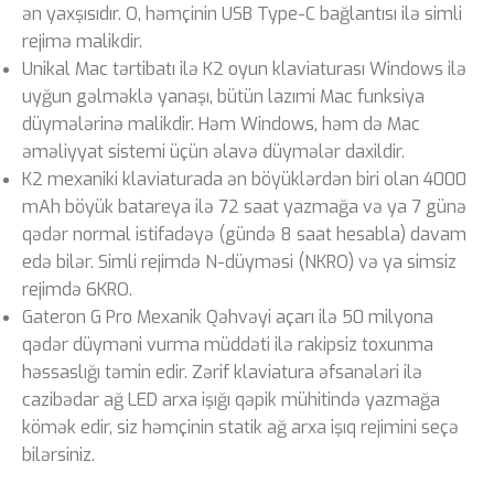
ən yaxşısıdır. O, həmçinin USB Type-C bağlantısı ilə simli
rejimə malikdir.
Unikal Mac tərtibatı ilə K2 oyun klaviaturası Windows ilə
uyğun gəlməklə yanaşı, bütün lazımi Mac funksiya
düymələrinə malikdir. Həm Windows, həm də Mac
əməliyyat sistemi üçün əlavə düymələr daxildir.
K2 mexaniki klaviaturada ən böyüklərdən biri olan 4000
mAh böyük batareya ilə 72 saat yazmağa və ya 7 günə
qədər normal istifadəyə (gündə 8 saat hesabla) davam
edə bilər. Simli rejimdə N-düyməsi (NKRO) və ya simsiz
rejimdə 6KRO.
Gateron G Pro Mexanik Qəhvəyi açarı ilə 50 milyona
qədər düyməni vurma müddəti ilə rakipsiz toxunma
həssaslığı təmin edir. Zərif klaviatura əfsanələri ilə
cazibədar ağ LED arxa işığı qəpik mühitində yazmağa
kömək edir, siz həmçinin statik ağ arxa işıq rejimini seçə
bilərsiniz.