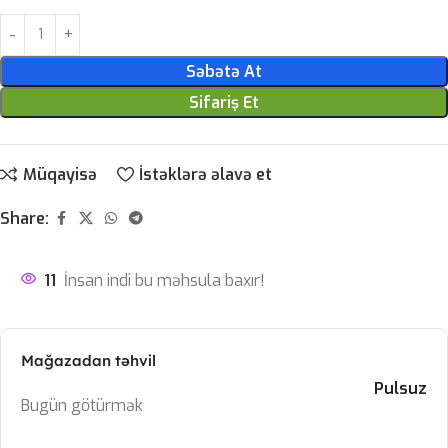
Səbətə At
Sifariş Et
Müqayisə
İstəklərə əlavə et
Share:
11
İnsan indi bu məhsula baxır!
Mağazadan təhvil
Pulsuz
Bugün götürmək