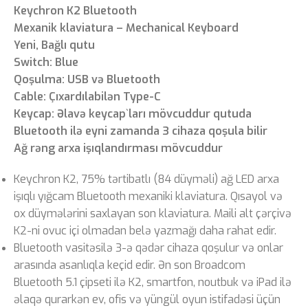
Keychron K2 Bluetooth
Mexanik klaviatura – Mechanical Keyboard
Yeni, Bağlı qutu
Switch: Blue
Qoşulma: USB və Bluetooth
Cable: Çıxardılabilən Type-C
Keycap: Əlavə keycap`ları mövcuddur qutuda
Bluetooth ilə eyni zamanda 3 cihaza qoşula bilir
Ağ rəng arxa işıqlandırması mövcuddur
Keychron K2, 75% tərtibatlı (84 düyməli) ağ LED arxa
işıqlı yığcam Bluetooth mexaniki klaviatura. Qısayol və
ox düymələrini saxlayan son klaviatura. Maili alt çərçivə
K2-ni ovuc içi olmadan belə yazmağı daha rahat edir.
Bluetooth vasitəsilə 3-ə qədər cihaza qoşulur və onlar
arasında asanlıqla keçid edir. Ən son Broadcom
Bluetooth 5.1 çipseti ilə K2, smartfon, noutbuk və iPad ilə
əlaqə qurarkən ev, ofis və yüngül oyun istifadəsi üçün