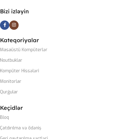
PLATA
Bizi izləyin
Gigabyte Z790 DDR5 wifi
CASE
ZALMAN M4
Kateqoriyalar
Masaüstü Kompüterlər
SOYUTMA SISTEMI
Noutbuklar
Kompüter Hissələri
Zalman Liquid coller
Monitorlar
QIDA BLOKU
Qurğular
Zalman 850W 80+ gold
Keçidlər
Bloq
ZƏMANƏT MÜDDƏTI
Çatdırılma və ödəniş
Geri qaytarılma şərtləri
12 ay