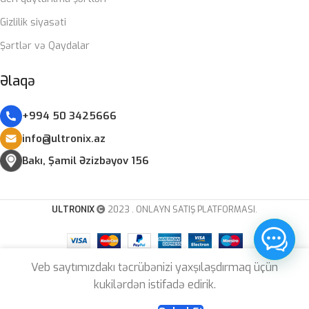
Gizlilik siyasəti
Şərtlər və Qaydalar
Əlaqə
+994 50 3425666
info@ultronix.az
Bakı, Şamil Əzizbəyov 156
ULTRONIX
2023 . ONLAYN SATIŞ PLATFORMASI.
Kömək lazımdır?
Veb saytımızdakı təcrübənizi yaxşılaşdırmaq üçün
Keychron
kukilərdən istifadə edirik.
274.00
₼
K2
Səbətə At
220.00
₼
Bluetooth
Müqayisə
İstəklər
Səbət
Özün yığ
Menyu