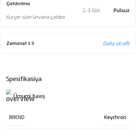
Çatdırılma
2-3 Gün
Pulsuz
Kuryer sizin ünvana çatdırır
Daha ətraflı
Zəmanət 1 il
Spesifikasiya
Ümumi baxış
BREND
Keychron