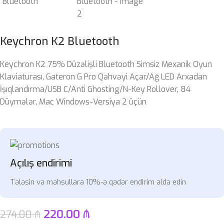
Keychron K2 Bluetooth
Keychron K2 75% Düzəlişli Bluetooth Simsiz Mexanik Oyun
Klaviaturası, Gateron G Pro Qəhvəyi Açar/Ağ LED Arxadan
İşıqlandırma/USB C/Anti Ghosting/N-Key Rollover, 84
Düymələr, Mac Windows-Versiya 2 üçün
Açılış endirimi
Tələsin və məhsullara 10%-ə qədər endirim əldə edin
220.00
₼
274.00
₼