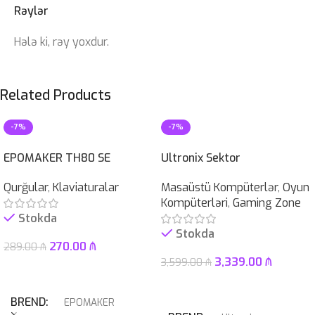
Rəylər
Hələ ki, rəy yoxdur.
Related Products
-7%
-7%
EPOMAKER TH80 SE
Ultronix Sektor
Qurğular
,
Klaviaturalar
Masaüstü Kompüterlər
,
Oyun
Kompüterləri
,
Gaming Zone
Stokda
Stokda
270.00
₼
289.00
₼
3,339.00
₼
3,599.00
₼
Səbətə At
Səbətə At
BREND
EPOMAKER