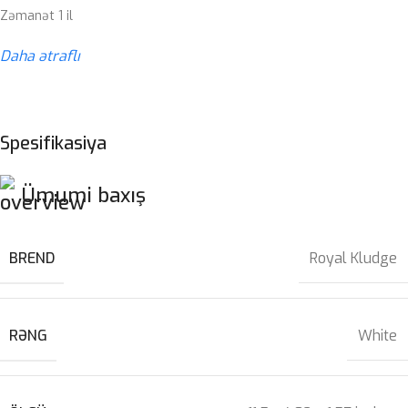
Zəmanət 1 il
Daha ətraflı
Spesifikasiya
Ümumi baxış
BREND
Royal Kludge
RƏNG
White