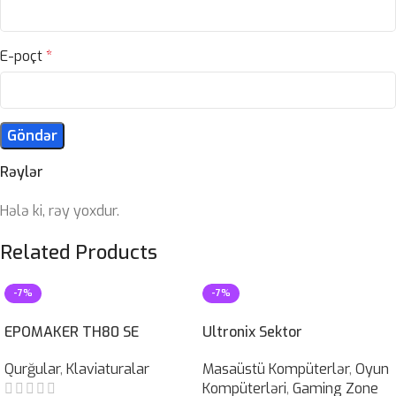
E-poçt
*
Rəylər
Hələ ki, rəy yoxdur.
Related Products
-7%
-7%
EPOMAKER TH80 SE
Ultronix Sektor
Qurğular
,
Klaviaturalar
Masaüstü Kompüterlər
,
Oyun
Kompüterləri
,
Gaming Zone