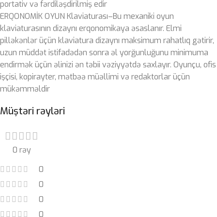
portativ və fərdiləşdirilmiş edir
ERQONOMİK OYUN Klaviaturası–Bu mexaniki oyun
klaviaturasının dizaynı erqonomikaya əsaslanır. Elmi
pilləkənlər üçün klaviatura dizaynı maksimum rahatlıq gətirir,
uzun müddət istifadədən sonra əl yorğunluğunu minimuma
endirmək üçün əlinizi ən təbii vəziyyətdə saxlayır. Oyunçu, ofis
işçisi, kopirayter, mətbəə müəllimi və redaktorlar üçün
mükəmməldir
Müştəri rəyləri
0 rəy
0
0
0
0