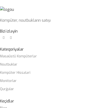
32GB 6400mhz G-Skill
Kompüter, noutbukların satışı
SSD
1TB nvme m2
Bizi izləyin
PLATA
Kateqoriyalar
Gigabyte Z790 DDR5 wifi
Masaüstü Kompüterlər
CASE
Noutbuklar
ZALMAN M4
Kompüter Hissələri
SOYUTMA SISTEMI
Monitorlar
Qurğular
Zalman Liquid coller
Keçidlər
QIDA BLOKU