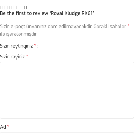
0
Be the first to review “Royal Kludge RK61”
Sizin e-poçt ünvanınız dərc edilməyəcəkdir.
Gərəkli sahələr
*
ilə işarələnmişdir
Sizin reytinqiniz
*
Sizin rəyiniz
*
Ad
*