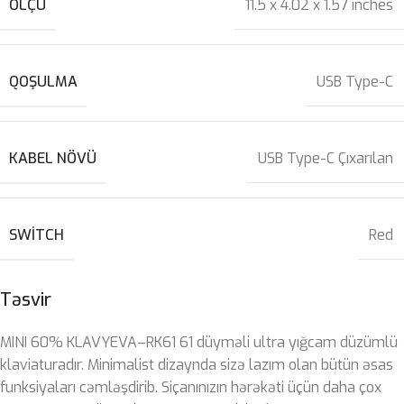
ÖLÇÜ
11.5 x 4.02 x 1.57 inches
QOŞULMA
USB Type-C
KABEL NÖVÜ
USB Type-C Çıxarılan
SWITCH
Red
Təsvir
MINI 60% KLAVYEVA–RK61 61 düyməli ultra yığcam düzümlü
klaviaturadır. Minimalist dizaynda sizə lazım olan bütün əsas
funksiyaları cəmləşdirib. Siçanınızın hərəkəti üçün daha çox