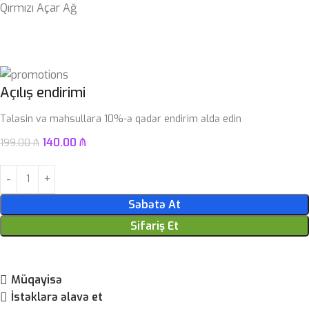
Qırmızı Açar Ağ
Açılış endirimi
Tələsin və məhsullara 10%-ə qədər endirim əldə edin
140.00
₼
199.00
₼
Səbətə At
Sifariş Et
Müqayisə
İstəklərə əlavə et