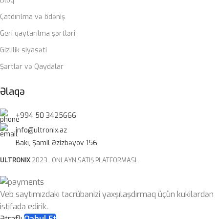
Bloq
Çatdırılma və ödəniş
Zalman 850W 80+ gold
Geri qaytarılma şərtləri
ZƏMANƏT MÜDDƏTI
Gizlilik siyasəti
Şərtlər və Qaydalar
12 ay
Əlaqə
+994 50 3425666
info@ultronix.az
Bakı, Şamil Əzizbəyov 156
ULTRONIX
2023 . ONLAYN SATIŞ PLATFORMASI.
Veb saytımızdakı təcrübənizi yaxşılaşdırmaq üçün kukilərdən
istifadə edirik.
Ətraflı
Qəbul Et