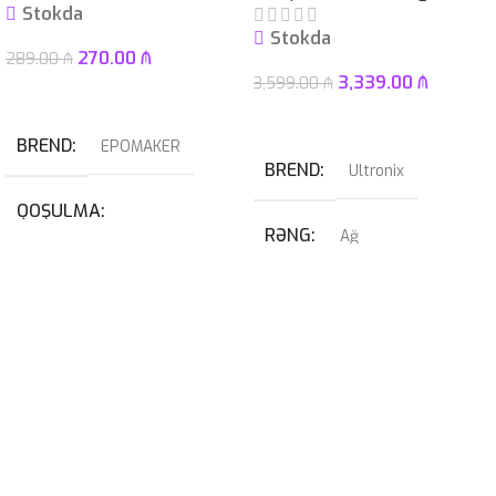
Stokda
Stokda
270.00
₼
289.00
₼
3,339.00
₼
3,599.00
₼
Səbətə At
Səbətə At
BREND
EPOMAKER
BREND
Ultronix
QOŞULMA
RƏNG
Ağ
USB
,
USB Type-C
QRAFIK KART
KABEL NÖVÜ
RTX 4070 SUPER 12GB
USB Type-C Çıxarılan
PROSESSOR
I7-14700KF
SWITCH
Blue
OPERATIV YADDAŞ