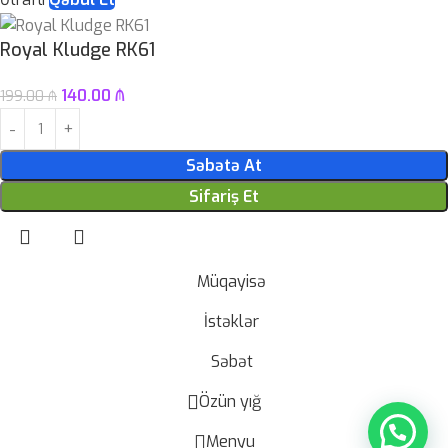
Royal Kludge RK61
140.00
₼
199.00
₼
Səbətə At
Sifariş Et
Müqayisə
İstəklər
Səbət
Özün yığ
Menyu