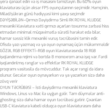
yerə qənaət edin və iş masasını təmizləyin. Bu 60% oyun
klaviaturası üçün əksər FPS oyunçularının seçimidir. Həmçinin,
Milad/şükran günü hədiyyəsi kimi yaxşı seçimdir
DƏYİŞƏBİLƏN–Qırmızı Dəyişdirmə Simli RK ROYAL KLUDGE
mexaniki klaviatura xətti qırmızı açarları toxunma zərbəsi hiss
etmədən minimal müqavimətlə sürətli hərəkət edə bilər,
hamar səssiz klik mexaniki vuruş təcrübəsini təmin edir.
Ofisdə yazı yazmaq və ya oyun oynamaq üçün mükəmməldir
GÖZƏL RGB EFFEKTİ–RGB oyun klaviaturasında 18 RGB
işıqlandırma rejimi və bortda 8 monoxrom arxa işıq var. Fərdi
işıqlandırılmış rənglər və effektlər RK ROYAL KLUDGE
proqramı vasitəsilə də mövcuddur. Tək açar rəngi də idarə
olunur. Gecələr oyun oynayarkən və ya yazarkən sizə daha
zövq verir
OYUN TƏCRÜBƏSİ – İsti dəyişdirmə mexaniki klaviatura
Windows, Linus və Mac ilə uyğun gəlir. Tam düymələr anti-
ghosting sizə daha hamar oyun təcrübəsi gətirir. Çıxarılan
USB-C klaviatura kabeli olduqca oyun klaviaturasını daha