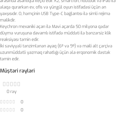
arasında asanlıqla keçid edir. K2, smartfon, noutbuk və iPad ilə
əlaqə qurarkən ev, ofis və yüngül oyun istifadəsi üçün ən
yaxşısıdır. O, həmçinin USB Type-C bağlantısı ilə simli rejimə
malikdir.
Keychron mexaniki açarı ilə Mavi açarda 50 milyona qədər
düymə vuruşuna davamlı istifadə müddəti ilə bənzərsiz klik
reaksiyası təmin edir.
İki səviyyəli tənzimlənən ayaq (6º və 9º) və maili alt çərçivə
uzunmüddətli yazmaq rahatlığı üçün əla erqonomik dəstək
təmin edir.
Müştəri rəyləri
0 rəy
0
0