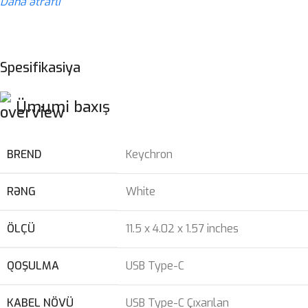
Daha ətraflı
Spesifikasiya
Ümumi baxış
BREND
Keychron
RƏNG
White
ÖLÇÜ
11.5 x 4.02 x 1.57 inches
QOŞULMA
USB Type-C
KABEL NÖVÜ
USB Type-C Çıxarılan