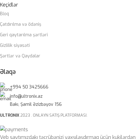
Keçidlər
ZƏMANƏT
Bloq
12 ay
MÜDDƏTI
Çatdırılma və ödəniş
Geri qaytarılma şərtləri
Gizlilik siyasəti
Şərtlər və Qaydalar
Əlaqə
+994 50 3425666
info@ultronix.az
Bakı, Şamil Əzizbəyov 156
ULTRONIX
2023 . ONLAYN SATIŞ PLATFORMASI.
Veb saytımızdakı təcrübənizi yaxşılaşdırmaq üçün kukilərdən