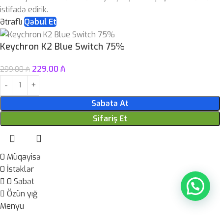
istifadə edirik.
Ətraflı
Qəbul Et
Keychron K2 Blue Switch 75%
229.00
₼
299.00
₼
Səbətə At
Sifariş Et
0
Müqayisə
0
İstəklər
0
Səbət
Özün yığ
Menyu