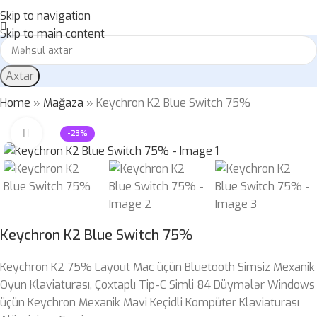
Skip to navigation
Skip to main content
Axtar
Home
»
Mağaza
»
Keychron K2 Blue Switch 75%
Böyütmək üçün klikləyin
-23%
Keychron K2 Blue Switch 75%
Keychron K2 75% Layout Mac üçün Bluetooth Simsiz Mexanik
Oyun Klaviaturası, Çoxtaplı Tip-C Simli 84 Düymələr Windows
üçün Keychron Mexanik Mavi Keçidli Kompüter Klaviaturası