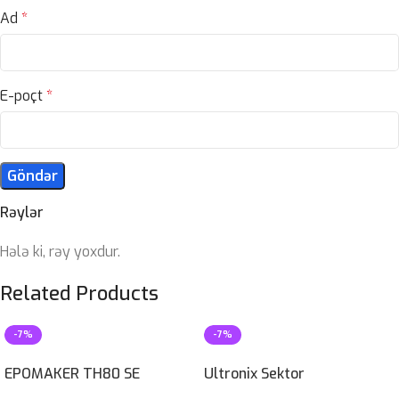
Ad
*
E-poçt
*
Rəylər
Hələ ki, rəy yoxdur.
Related Products
-7%
-7%
EPOMAKER TH80 SE
Ultronix Sektor