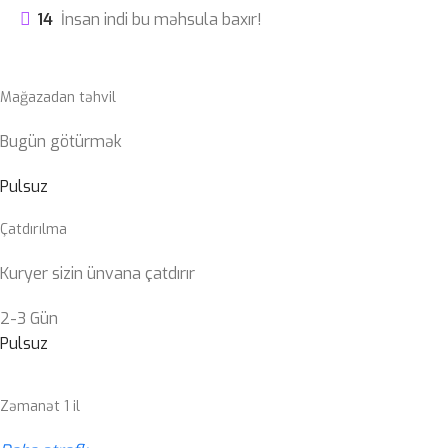
14
İnsan indi bu məhsula baxır!
Mağazadan təhvil
Bugün götürmək
Pulsuz
Çatdırılma
Kuryer sizin ünvana çatdırır
2-3 Gün
Pulsuz
Zəmanət 1 il