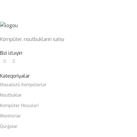
OPERATIV
6400mhz
YADDAŞ
G-Skill
1TB nvme
SSD
m2
Kompüter, noutbukların satışı
Gigabyte
PLATA
Bizi izləyin
Z790 DDR5
wifi
ZALMAN
Kateqoriyalar
CASE
M4
Masaüstü Kompüterlər
Noutbuklar
Zalman
SOYUTMA
Liquid
SISTEMI
Kompüter Hissələri
coller
Monitorlar
Zalman
QIDA
Qurğular
850W 80+
BLOKU
gold