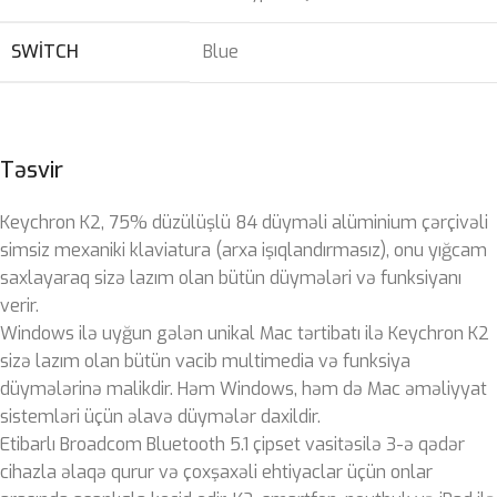
SWITCH
Blue
Təsvir
Keychron K2, 75% düzülüşlü 84 düyməli alüminium çərçivəli
simsiz mexaniki klaviatura (arxa işıqlandırmasız), onu yığcam
saxlayaraq sizə lazım olan bütün düymələri və funksiyanı
verir.
Windows ilə uyğun gələn unikal Mac tərtibatı ilə Keychron K2
sizə lazım olan bütün vacib multimedia və funksiya
düymələrinə malikdir. Həm Windows, həm də Mac əməliyyat
sistemləri üçün əlavə düymələr daxildir.
Etibarlı Broadcom Bluetooth 5.1 çipset vasitəsilə 3-ə qədər
cihazla əlaqə qurur və çoxşaxəli ehtiyaclar üçün onlar