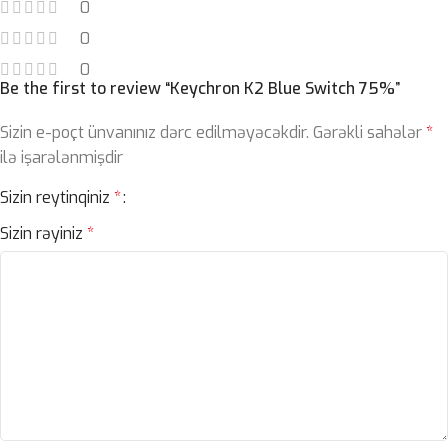
0
0
0
Be the first to review “Keychron K2 Blue Switch 75%”
Sizin e-poçt ünvanınız dərc edilməyəcəkdir.
Gərəkli sahələr
*
ilə işarələnmişdir
Sizin reytinqiniz
*
Sizin rəyiniz
*