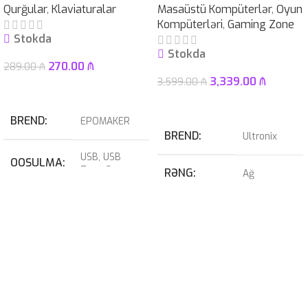
Qurğular
,
Klaviaturalar
Masaüstü Kompüterlər
,
Oyun
Kompüterləri
,
Gaming Zone
Stokda
Stokda
270.00
₼
289.00
₼
3,339.00
₼
3,599.00
₼
Səbətə At
Səbətə At
BREND
EPOMAKER
BREND
Ultronix
USB
,
USB
QOŞULMA
Type-C
RƏNG
Ağ
KABEL
USB Type-C
RTX 4070
QRAFIK
NÖVÜ
Çıxarılan
SUPER
KART
12GB
SWITCH
Blue
PROSESSOR
I7-14700KF
32GB