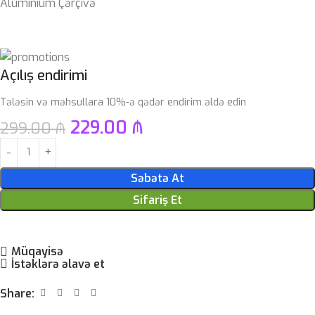
Alüminium Çərçivə
Açılış endirimi
Tələsin və məhsullara 10%-ə qədər endirim əldə edin
229.00
₼
299.00
₼
Səbətə At
Sifariş Et
Müqayisə
İstəklərə əlavə et
Share: