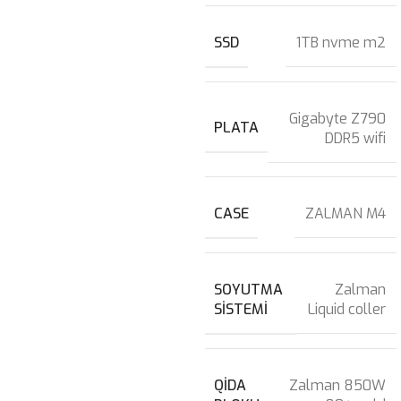
SSD
1TB nvme m2
Gigabyte Z790
PLATA
DDR5 wifi
CASE
ZALMAN M4
SOYUTMA
Zalman
SISTEMI
Liquid coller
QIDA
Zalman 850W