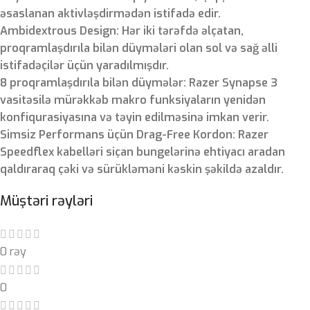
əsaslanan aktivləşdirmədən istifadə edir.
Ambidextrous Design: Hər iki tərəfdə əlçatan,
proqramlaşdırıla bilən düymələri olan sol və sağ əlli
istifadəçilər üçün yaradılmışdır.
8 proqramlaşdırıla bilən düymələr: Razer Synapse 3
vasitəsilə mürəkkəb makro funksiyaların yenidən
konfiqurasiyasına və təyin edilməsinə imkan verir.
Simsiz Performans üçün Drag-Free Kordon: Razer
Speedflex kabelləri siçan bungelərinə ehtiyacı aradan
qaldıraraq çəki və sürükləməni kəskin şəkildə azaldır.
Müştəri rəyləri
0 rəy
0