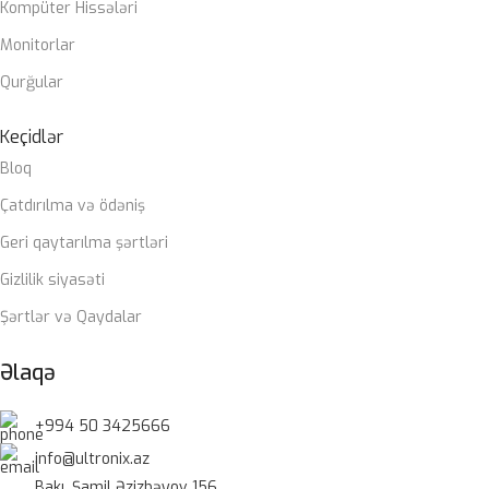
Kompüter Hissələri
Monitorlar
Qurğular
Keçidlər
Bloq
Çatdırılma və ödəniş
Geri qaytarılma şərtləri
Gizlilik siyasəti
Şərtlər və Qaydalar
Əlaqə
+994 50 3425666
info@ultronix.az
Bakı, Şamil Əzizbəyov 156