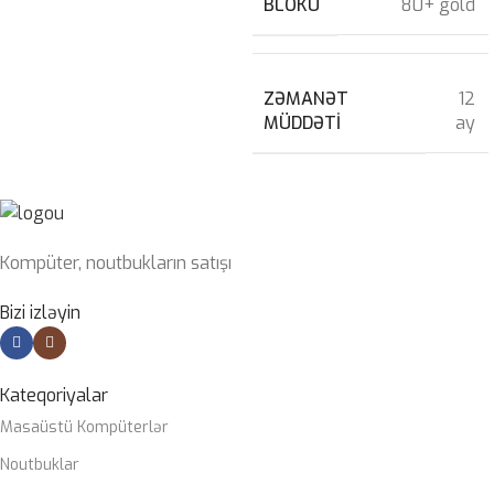
BLOKU
80+ gold
ZƏMANƏT
12
MÜDDƏTI
ay
Kompüter, noutbukların satışı
Bizi izləyin
Kateqoriyalar
Masaüstü Kompüterlər
Noutbuklar