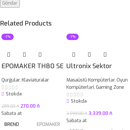
Related Products
-7%
-7%
EPOMAKER TH80 SE
Ultronix Sektor
Qurğular
,
Klaviaturalar
Masaüstü Kompüterlər
,
Oyun
Kompüterləri
,
Gaming Zone
Stokda
Stokda
270.00
₼
289.00
₼
Səbətə at
3,339.00
₼
3,599.00
₼
Səbətə at
BREND
EPOMAKER