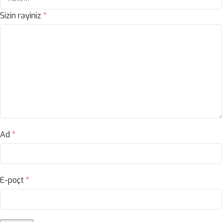
Sizin rəyiniz
*
Ad
*
E-poçt
*