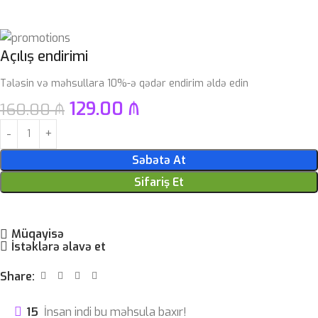
Açılış endirimi
Tələsin və məhsullara 10%-ə qədər endirim əldə edin
129.00
₼
160.00
₼
Səbətə At
Sifariş Et
Müqayisə
İstəklərə əlavə et
Share:
15
İnsan indi bu məhsula baxır!