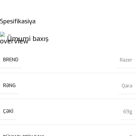
Spesifikasiya
Ümumi baxış
BREND
Razer
RƏNG
Qara
ÇƏKI
69g