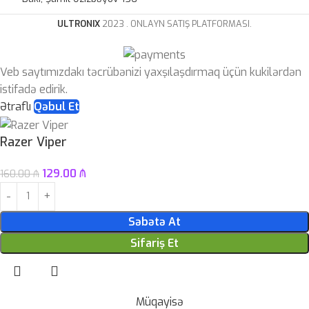
ULTRONIX
2023 . ONLAYN SATIŞ PLATFORMASI.
Veb saytımızdakı təcrübənizi yaxşılaşdırmaq üçün kukilərdən
istifadə edirik.
Ətraflı
Qəbul Et
Razer Viper
129.00
₼
160.00
₼
Səbətə At
Sifariş Et
Müqayisə