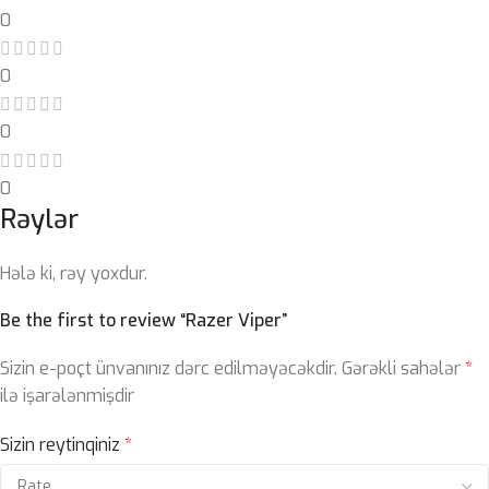
0
0
0
0
Rəylər
Hələ ki, rəy yoxdur.
Be the first to review “Razer Viper”
Sizin e-poçt ünvanınız dərc edilməyəcəkdir.
Gərəkli sahələr
*
ilə işarələnmişdir
Sizin reytinqiniz
*