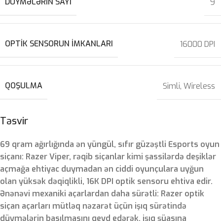
DÜYMƏLƏRIN SAYI
9
OPTIK SENSORUN IMKANLARI
16000 DPI
QOŞULMA
Simli
,
Wireless
Təsvir
69 qram ağırlığında ən yüngül, sıfır güzəştli Esports oyun
siçanı: Razer Viper, rəqib siçanlar kimi şassilərdə deşiklər
açmağa ehtiyac duymadan ən ciddi oyunçulara uyğun
olan yüksək dəqiqlikli, 16K DPI optik sensoru ehtiva edir.
Ənənəvi mexaniki açarlardan daha sürətli: Razer optik
siçan açarları mütləq nəzarət üçün işıq sürətində
düymələrin basılmasını qeyd edərək, işıq şüasına