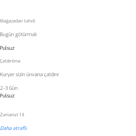
Mağazadan təhvil
Bugün götürmək
Pulsuz
Çatdırılma
Kuryer sizin ünvana çatdırır
2-3 Gün
Pulsuz
Zəmanət 1 il
Daha ətraflı