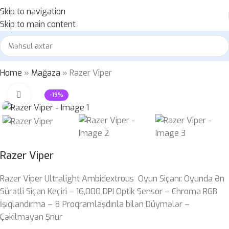
Skip to navigation
Skip to main content
Home
»
Mağaza
»
Razer Viper
Böyütmək üçün klikləyin
-19%
Razer Viper
Razer Viper Ultralight Ambidextrous Oyun Siçanı: Oyunda Ən
Sürətli Siçan Keçiri – 16,000 DPI Optik Sensor – Chroma RGB
İşıqlandırma – 8 Proqramlaşdırıla bilən Düymələr –
Çəkilməyən Şnur