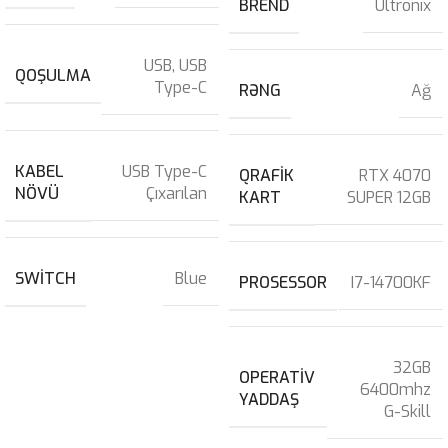
BREND
Ultronix
USB
,
USB
QOŞULMA
Type-C
RƏNG
Ağ
KABEL
USB Type-C
QRAFIK
RTX 4070
NÖVÜ
Çıxarılan
KART
SUPER 12GB
SWITCH
Blue
PROSESSOR
I7-14700KF
32GB
OPERATIV
6400mhz
YADDAŞ
G-Skill