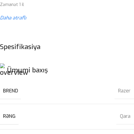
Zəmanət 1 il
Daha ətraflı
Spesifikasiya
Ümumi baxış
BREND
Razer
RƏNG
Qara