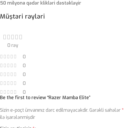
50 milyona qədər klikləri dəstəkləyir
Müştəri rəyləri
0 rəy
0
0
0
0
0
Be the first to review “Razer Mamba Elite”
Sizin e-poçt ünvanınız dərc edilməyəcəkdir.
Gərəkli sahələr
*
ilə işarələnmişdir