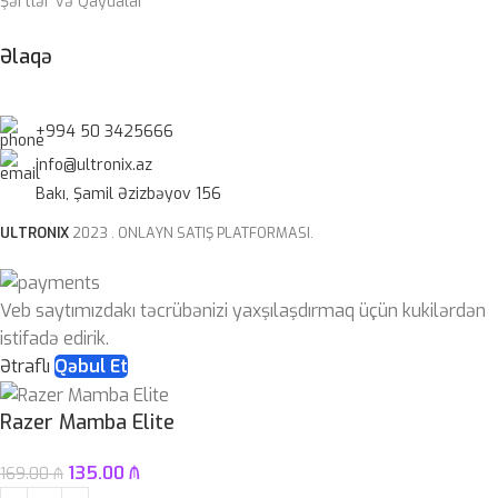
Şərtlər və Qaydalar
Əlaqə
+994 50 3425666
info@ultronix.az
Bakı, Şamil Əzizbəyov 156
ULTRONIX
2023 . ONLAYN SATIŞ PLATFORMASI.
Veb saytımızdakı təcrübənizi yaxşılaşdırmaq üçün kukilərdən
istifadə edirik.
Ətraflı
Qəbul Et
Razer Mamba Elite
135.00
₼
169.00
₼