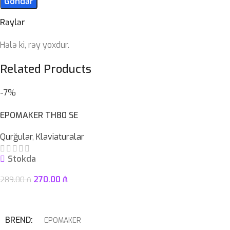
Rəylər
Hələ ki, rəy yoxdur.
Related Products
-7%
EPOMAKER TH80 SE
Qurğular
,
Klaviaturalar
Stokda
270.00
₼
289.00
₼
Səbətə At
BREND
EPOMAKER