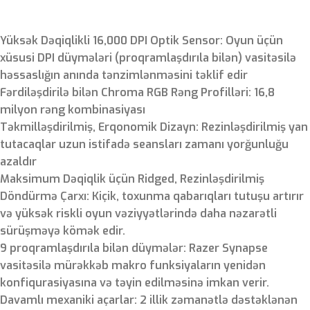
Yüksək Dəqiqlikli 16,000 DPI Optik Sensor: Oyun üçün
xüsusi DPI düymələri (proqramlaşdırıla bilən) vasitəsilə
həssaslığın anında tənzimlənməsini təklif edir
Fərdiləşdirilə bilən Chroma RGB Rəng Profilləri: 16,8
milyon rəng kombinasiyası
Təkmilləşdirilmiş, Erqonomik Dizayn: Rezinləşdirilmiş yan
tutacaqlar uzun istifadə seansları zamanı yorğunluğu
azaldır
Maksimum Dəqiqlik üçün Ridged, Rezinləşdirilmiş
Döndürmə Çarxı: Kiçik, toxunma qabarıqları tutuşu artırır
və yüksək riskli oyun vəziyyətlərində daha nəzarətli
sürüşməyə kömək edir.
9 proqramlaşdırıla bilən düymələr: Razer Synapse
vasitəsilə mürəkkəb makro funksiyaların yenidən
konfiqurasiyasına və təyin edilməsinə imkan verir.
Davamlı mexaniki açarlar: 2 illik zəmanətlə dəstəklənən