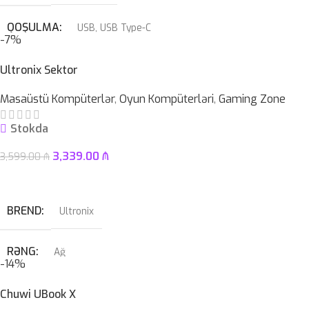
QOŞULMA
USB
,
USB Type-C
-7%
KABEL NÖVÜ
USB Type-C Çıxarılan
Ultronix Sektor
Masaüstü Kompüterlər
,
Oyun Kompüterləri
,
Gaming Zone
SWITCH
Blue
Stokda
3,339.00
₼
3,599.00
₼
Səbətə At
BREND
Ultronix
RƏNG
Ağ
-14%
QRAFIK KART
RTX 4070 SUPER 12GB
Chuwi UBook X