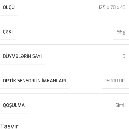
ÖLÇÜ
125 x 70 x 43
ÇƏKI
96g
DÜYMƏLƏRIN SAYI
9
OPTIK SENSORUN IMKANLARI
16000 DPI
QOŞULMA
Simli
Təsvir