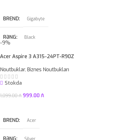
Səbətə At
KAMERA
✔
BREND
Gigabyte
SSD
512GB
RƏNG
Black
-9%
HDD
–
PROSESSOR
Intel® LGA 1700 soket
Acer Aspire 3 A315-24PT-R90Z
ÇƏKI
1,46KG
Noutbuklar
,
Biznes Noutbukları
OPERATIV YADDAŞ
DDR5
Stokda
ZƏMANƏT MÜDDƏTI
12 ay
999.00
₼
1,099.00
₼
Səbətə At
BREND
Acer
RƏNG
Silver