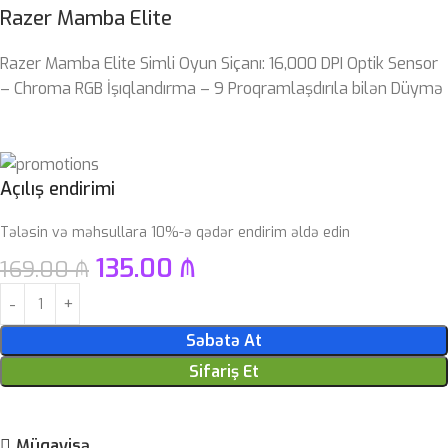
Razer Mamba Elite
Razer Mamba Elite Simli Oyun Siçanı: 16,000 DPI Optik Sensor
– Chroma RGB İşıqlandırma – 9 Proqramlaşdırıla bilən Düymə
Açılış endirimi
Tələsin və məhsullara 10%-ə qədər endirim əldə edin
135.00
₼
169.00
₼
Səbətə At
Sifariş Et
Müqayisə