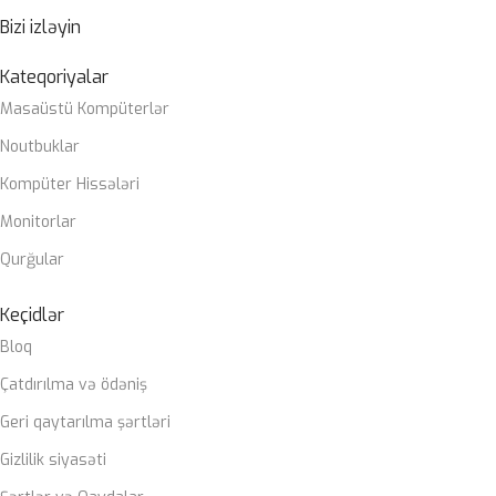
Prosessorlar
Bizi izləyin
OPERATIV YADDAŞ
2 x DIMM, Max. 64GB, DDR4 3200 MHz
Kateqoriyalar
Masaüstü Kompüterlər
ZƏMANƏT MÜDDƏTI
12 ay
Noutbuklar
Kompüter Hissələri
Monitorlar
Qurğular
Keçidlər
Bloq
Çatdırılma və ödəniş
Geri qaytarılma şərtləri
Gizlilik siyasəti