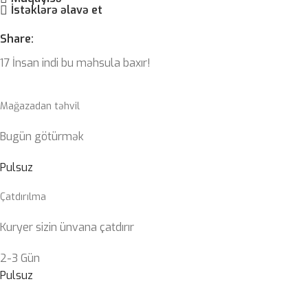
İstəklərə əlavə et
Share:
17
İnsan indi bu məhsula baxır!
Mağazadan təhvil
Bugün götürmək
Pulsuz
Çatdırılma
Kuryer sizin ünvana çatdırır
2-3 Gün
Pulsuz