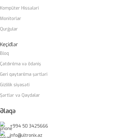
Kompüter Hissələri
Monitorlar
Qurğular
Keçidlər
Bloq
Çatdırılma və ödəniş
Geri qaytarılma şərtləri
Gizlilik siyasəti
Şərtlər və Qaydalar
Əlaqə
+994 50 3425666
info@ultronix.az