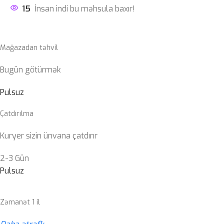
15
İnsan indi bu məhsula baxır!
Mağazadan təhvil
Bugün götürmək
Pulsuz
Çatdırılma
Kuryer sizin ünvana çatdırır
2-3 Gün
Pulsuz
Zəmanət 1 il