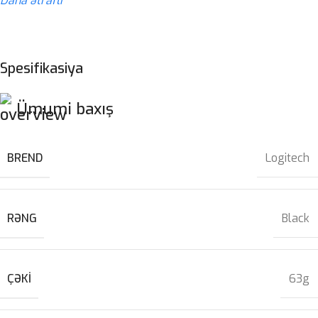
Daha ətraflı
Spesifikasiya
Ümumi baxış
BREND
Logitech
RƏNG
Black
ÇƏKI
63g