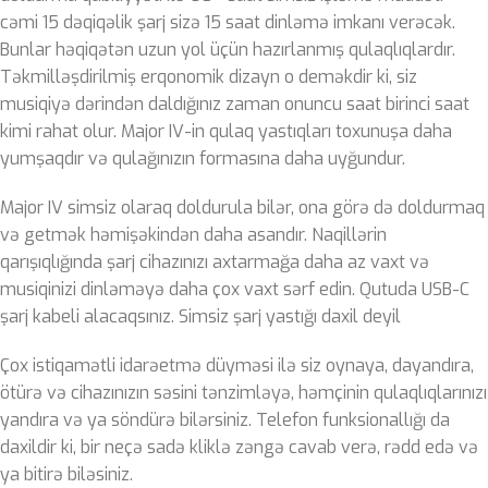
cəmi 15 dəqiqəlik şarj sizə 15 saat dinləmə imkanı verəcək.
Bunlar həqiqətən uzun yol üçün hazırlanmış qulaqlıqlardır.
Təkmilləşdirilmiş erqonomik dizayn o deməkdir ki, siz
musiqiyə dərindən daldığınız zaman onuncu saat birinci saat
kimi rahat olur. Major IV-in qulaq yastıqları toxunuşa daha
yumşaqdır və qulağınızın formasına daha uyğundur.
Major IV simsiz olaraq doldurula bilər, ona görə də doldurmaq
və getmək həmişəkindən daha asandır. Naqillərin
qarışıqlığında şarj cihazınızı axtarmağa daha az vaxt və
musiqinizi dinləməyə daha çox vaxt sərf edin. Qutuda USB-C
şarj kabeli alacaqsınız. Simsiz şarj yastığı daxil deyil
Çox istiqamətli idarəetmə düyməsi ilə siz oynaya, dayandıra,
ötürə və cihazınızın səsini tənzimləyə, həmçinin qulaqlıqlarınızı
yandıra və ya söndürə bilərsiniz. Telefon funksionallığı da
daxildir ki, bir neçə sadə kliklə zəngə cavab verə, rədd edə və
ya bitirə biləsiniz.