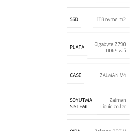
SSD
1TB nvme m2
Gigabyte Z790
PLATA
DDR5 wifi
CASE
ZALMAN M4
SOYUTMA
Zalman
SISTEMI
Liquid coller