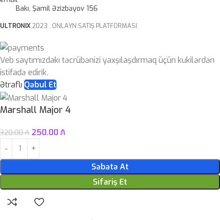
Bakı, Şamil Əzizbəyov 156
ULTRONIX
2023 . ONLAYN SATIŞ PLATFORMASI.
Veb saytımızdakı təcrübənizi yaxşılaşdırmaq üçün kukilərdən
istifadə edirik.
Ətraflı
Qəbul Et
Marshall Major 4
250.00
₼
320.00
₼
Səbətə At
Sifariş Et