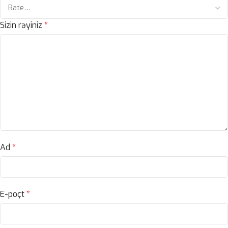
Sizin rəyiniz
*
Ad
*
E-poçt
*