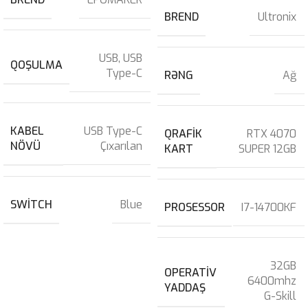
BREND
Ultronix
USB
,
USB
QOŞULMA
Type-C
RƏNG
Ağ
KABEL
USB Type-C
QRAFIK
RTX 4070
NÖVÜ
Çıxarılan
KART
SUPER 12GB
SWITCH
Blue
PROSESSOR
I7-14700KF
32GB
OPERATIV
6400mhz
YADDAŞ
G-Skill