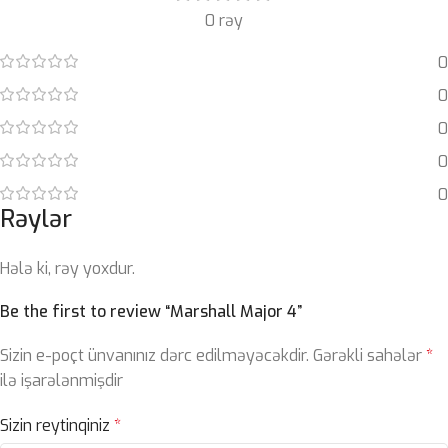
0 rəy
0
0
0
0
0
Rəylər
Hələ ki, rəy yoxdur.
Be the first to review “Marshall Major 4”
Sizin e-poçt ünvanınız dərc edilməyəcəkdir.
Gərəkli sahələr
*
ilə işarələnmişdir
Sizin reytinqiniz
*