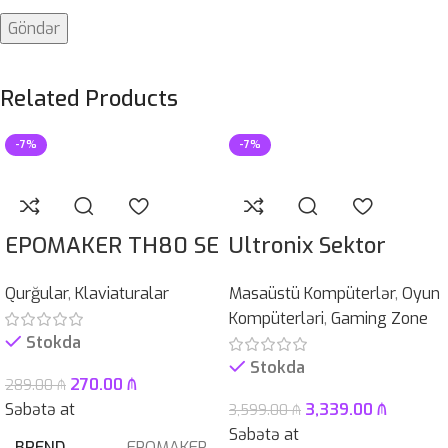
Related Products
-7%
-7%
EPOMAKER TH80 SE
Ultronix Sektor
Qurğular
,
Klaviaturalar
Masaüstü Kompüterlər
,
Oyun
Kompüterləri
,
Gaming Zone
Stokda
Stokda
270.00
₼
289.00
₼
Səbətə at
3,339.00
₼
3,599.00
₼
Səbətə at
BREND
EPOMAKER