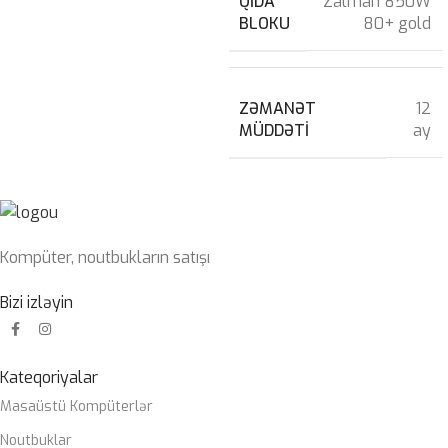
QIDA
Zalman 850W
BLOKU
80+ gold
ZƏMANƏT
12
MÜDDƏTI
ay
Kompüter, noutbukların satışı
Bizi izləyin
Kateqoriyalar
Masaüstü Kompüterlər
Noutbuklar