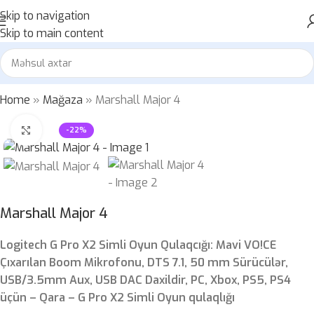
Skip to navigation
Skip to main content
Home
»
Mağaza
»
Marshall Major 4
Böyütmək üçün klikləyin
-22%
Marshall Major 4
Logitech G Pro X2 Simli Oyun Qulaqcığı: Mavi VO!CE
Çıxarılan Boom Mikrofonu, DTS 7.1, 50 mm Sürücülər,
USB/3.5mm Aux, USB DAC Daxildir, PC, Xbox, PS5, PS4
üçün – Qara – G Pro X2 Simli Oyun qulaqlığı