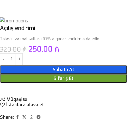
Açılış endirimi
Tələsin və məhsullara 10%-ə qədər endirim əldə edin
250.00
₼
320.00
₼
Səbətə At
Sifariş Et
Müqayisə
İstəklərə əlavə et
Share: