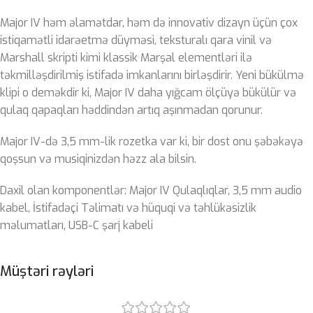
Major IV həm əlamətdar, həm də innovativ dizayn üçün çox
istiqamətli idarəetmə düyməsi, teksturalı qara vinil və
Marshall skripti kimi klassik Marşal elementləri ilə
təkmilləşdirilmiş istifadə imkanlarını birləşdirir. Yeni bükülmə
klipi o deməkdir ki, Major IV daha yığcam ölçüyə bükülür və
qulaq qapaqları həddindən artıq aşınmadan qorunur.
Major IV-də 3,5 mm-lik rozetka var ki, bir dost onu şəbəkəyə
qoşsun və musiqinizdən həzz ala bilsin.
Daxil olan komponentlər: Major IV Qulaqlıqlar, 3,5 mm audio
kabel, İstifadəçi Təlimatı və hüquqi və təhlükəsizlik
məlumatları, USB-C şarj kabeli
Müştəri rəyləri