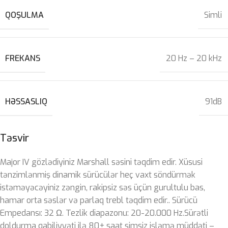
QOŞULMA
Simli
FREKANS
20 Hz – 20 kHz
HƏSSASLIQ
91dB
Təsvir
Major IV gözlədiyiniz Marshall səsini təqdim edir. Xüsusi
tənzimlənmiş dinamik sürücülər heç vaxt söndürmək
istəməyəcəyiniz zəngin, rakipsiz səs üçün gurultulu bas,
hamar orta səslər və parlaq trebl təqdim edir.. Sürücü
Empedansı: 32 Ω. Tezlik diapazonu: 20-20.000 Hz.Sürətli
doldurma qabiliyyəti ilə 80+ saat simsiz işləmə müddəti –