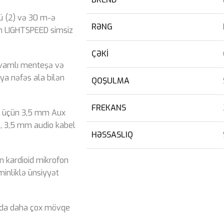
ü (2) və 30 m-ə
RƏNG
ch LIGHTSPEED simsiz
ÇƏKI
davamlı menteşə və
ya nəfəs ala bilən
QOŞULMA
FREKANS
i üçün 3,5 mm Aux
, 3,5 mm audio kabel
HƏSSASLIQ
ən kardioid mikrofon
minliklə ünsiyyət
qında daha çox mövqe