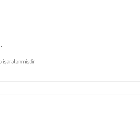
”
ə işarələnmişdir