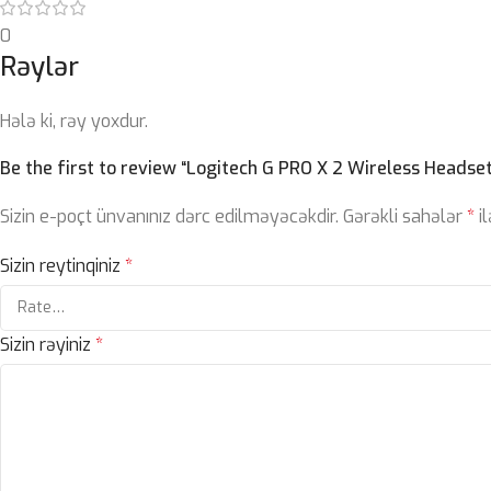
0
Rəylər
Hələ ki, rəy yoxdur.
Be the first to review “Logitech G PRO X 2 Wireless Headset
Sizin e-poçt ünvanınız dərc edilməyəcəkdir.
Gərəkli sahələr
*
il
Sizin reytinqiniz
*
Sizin rəyiniz
*