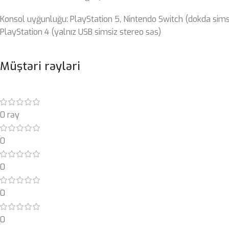
Konsol uyğunluğu: PlayStation 5, Nintendo Switch (dokda sims
PlayStation 4 (yalnız USB simsiz stereo səs)
Müştəri rəyləri
0 rəy
0
0
0
0