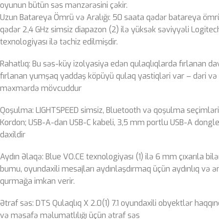
oyunun bütün səs mənzərəsini çəkir.
Uzun Batareya Ömrü və Aralığı: 50 saata qədər batareya ömr
qədər 2,4 GHz simsiz diapazon (2) ilə yüksək səviyyəli Logite
texnologiyası ilə təchiz edilmişdir.
Rahatlıq: Bu səs-küy izolyasiya edən qulaqlıqlarda fırlanan 
fırlanan yumşaq yaddaş köpüyü qulaq yastiqləri var – dəri və 
məxmərdə mövcuddur
Qoşulma: LIGHTSPEED simsiz, Bluetooth və qoşulma seçimlər
Kordon; USB-A-dan USB-C kabeli, 3,5 mm portlu USB-A dongle
daxildir
Aydın Əlaqə: Blue VO.CE texnologiyası (1) ilə 6 mm çıxarıla bil
bumu, oyundaxili mesajları aydınlaşdırmaq üçün aydınlıq və ə
qurmağa imkan verir.
Ətraf səs: DTS Qulaqlıq X 2.0(1) 7.1 oyundaxili obyektlər haq
və məsafə məlumatlılığı üçün ətraf səs