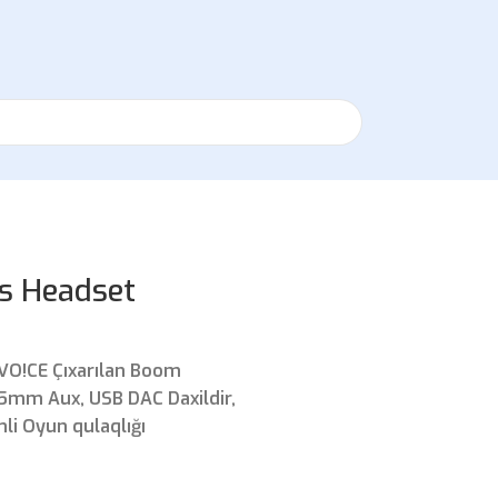
ss Headset
 VO!CE Çıxarılan Boom
5mm Aux, USB DAC Daxildir,
li Oyun qulaqlığı