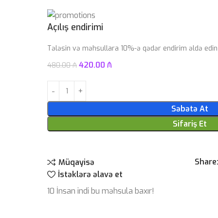
Açılış endirimi
Tələsin və məhsullara 10%-ə qədər endirim əldə edin
420.00
₼
480.00
₼
Səbətə At
Sifariş Et
Share
Müqayisə
İstəklərə əlavə et
10
İnsan indi bu məhsula baxır!