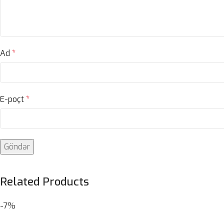
Ad
*
E-poçt
*
Related Products
-7%