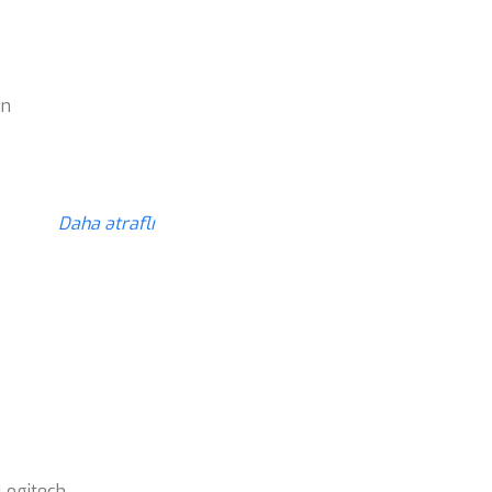
z
ün
z
Daha ətraflı
Logitech