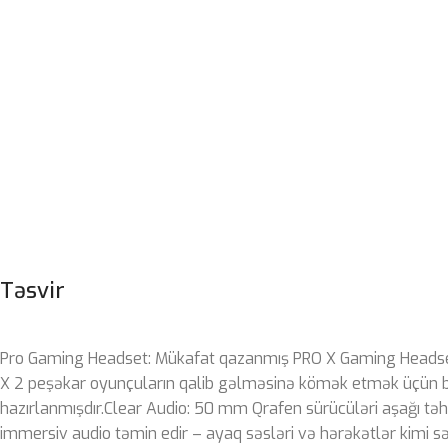
Təsvir
Pro Gaming Headset: Mükafat qazanmış PRO X Gaming Headse
X 2 peşəkar oyunçuların qalib gəlməsinə kömək etmək üçün 
hazırlanmışdır.Clear Audio: 50 mm Qrafen sürücüləri aşağı təhr
immersiv audio təmin edir – ayaq səsləri və hərəkətlər kimi səs