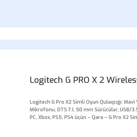
Logitech G PRO X 2 Wirele
Logitech G Pro X2 Simli Oyun Qulaqcığı: Mavi
Mikrofonu, DTS 7.1, 50 mm Sürücülər, USB/3.
PC, Xbox, PS5, PS4 üçün – Qara – G Pro X2 Sim