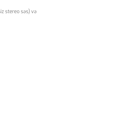
iz stereo səs) və