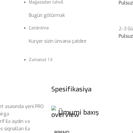
Mağazadan təhvil
Pulsu
Bugün götürmək
Çatdırılma
2-3 G
Pulsu
Kuryer sizin ünvana çatdırır
Zəmanət 1 il
Spesifikasiya
t əsasında yeni PRO
Ümumi baxış
birgə
if ilə aydın və
 siqnalları ilə
BREND