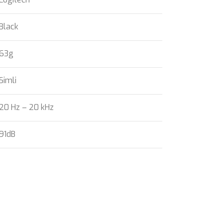
Black
63g
Simli
20 Hz – 20 kHz
91dB