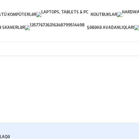
TÜ KOMPÜTERLƏR
NOUTBUKLAR
Ə SKANERLƏR
ŞƏBƏKƏ AVADANLIQLARI
LAQƏ