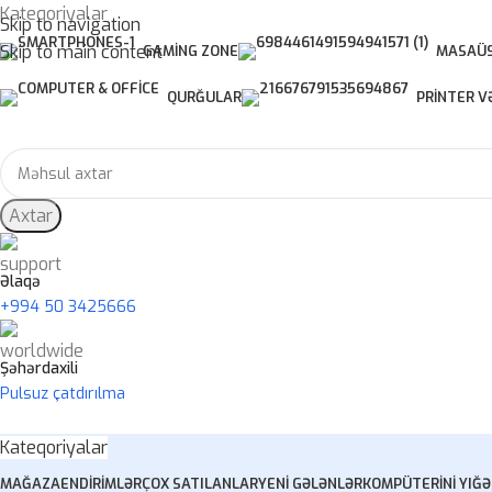
Kateqoriyalar
Skip to navigation
Skip to main content
GAMING ZONE
MASAÜS
QURĞULAR
PRINTER V
Axtar
Əlaqə
+994 50 3425666
Şəhərdaxili
Pulsuz çatdırılma
Kateqoriyalar
MAĞAZA
ENDIRIMLƏR
ÇOX SATILANLAR
YENI GƏLƏNLƏR
KOMPÜTERINI YIĞ
Ə