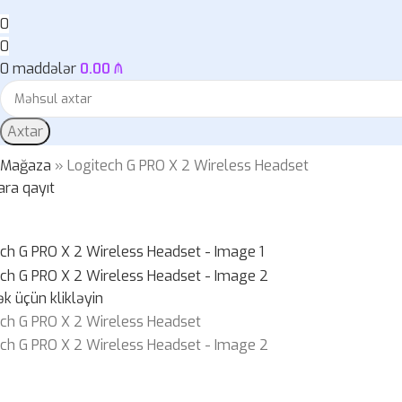
0
0
0
maddələr
0.00
₼
Axtar
»
Mağaza
»
Logitech G PRO X 2 Wireless Headset
ara qayıt
k üçün klikləyin