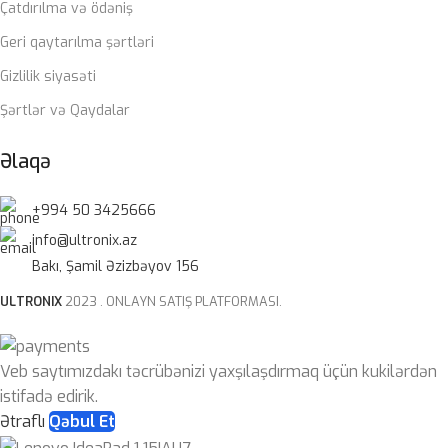
Çatdırılma və ödəniş
Geri qaytarılma şərtləri
Gizlilik siyasəti
Şərtlər və Qaydalar
Əlaqə
+994 50 3425666
info@ultronix.az
Bakı, Şamil Əzizbəyov 156
ULTRONIX
2023 . ONLAYN SATIŞ PLATFORMASI.
Veb saytımızdakı təcrübənizi yaxşılaşdırmaq üçün kukilərdən
istifadə edirik.
Ətraflı
Qəbul Et