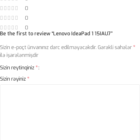
0
0
0
Be the first to review “Lenovo IdeaPad 1 15IAU7”
Sizin e-poçt ünvanınız dərc edilməyəcəkdir.
Gərəkli sahələr
*
ilə işarələnmişdir
Sizin reytinqiniz
*
Sizin rəyiniz
*