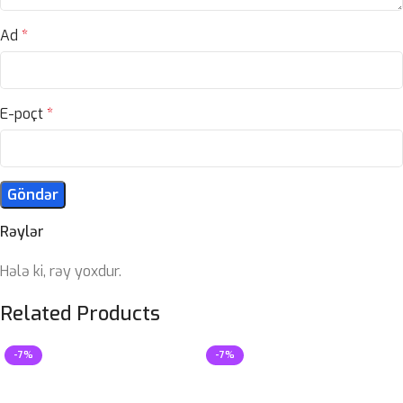
Ad
*
E-poçt
*
Rəylər
Hələ ki, rəy yoxdur.
Related Products
-7%
-7%