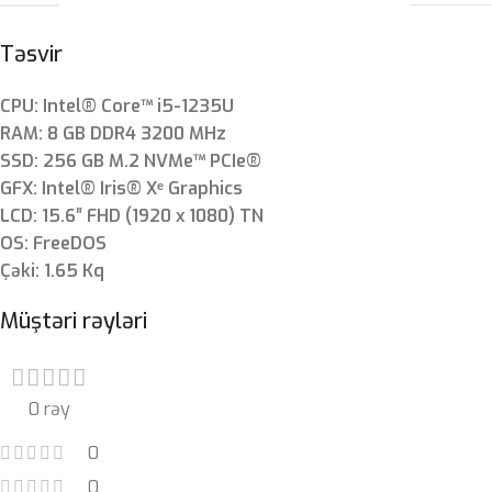
Təsvir
CPU: Intel® Core™ i5-1235U
RAM: 8 GB DDR4 3200 MHz
SSD: 256 GB M.2 NVMe™ PCIe®
GFX: Intel® Iris® Xᵉ Graphics
LCD: 15.6″ FHD (1920 x 1080) TN
OS: FreeDOS
Çəki: 1.65 Kq
Müştəri rəyləri
0 rəy
0
0