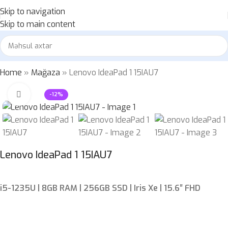
Skip to navigation
Skip to main content
Home
»
Mağaza
»
Lenovo IdeaPad 1 15IAU7
Böyütmək üçün klikləyin
-12%
Lenovo IdeaPad 1 15IAU7
i5-1235U | 8GB RAM | 256GB SSD | Iris Xe | 15.6″ FHD