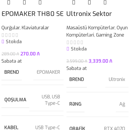
EPOMAKER TH80 SE
Ultronix Sektor
Qurğular
,
Klaviaturalar
Masaüstü Kompüterlər
,
Oyun
Kompüterləri
,
Gaming Zone
Stokda
Stokda
270.00
₼
289.00
₼
Səbətə at
3,339.00
₼
3,599.00
₼
Səbətə at
BREND
EPOMAKER
BREND
Ultronix
USB
,
USB
QOŞULMA
Type-C
RƏNG
Ağ
KABEL
USB Type-C
QRAFIK
RTX 4070