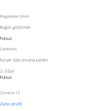
Mağazadan təhvil
Bugün götürmək
Pulsuz
Çatdırılma
Kuryer sizin ünvana çatdırır
2-3 Gün
Pulsuz
Zəmanət 1 il
Daha ətraflı