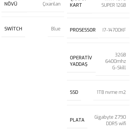
NÖVÜ
Çıxarılan
KART
SUPER 12GB
SWITCH
Blue
PROSESSOR
I7-14700KF
32GB
OPERATIV
6400mhz
YADDAŞ
G-Skill
SSD
1TB nvme m2
Gigabyte Z790
PLATA
DDR5 wifi