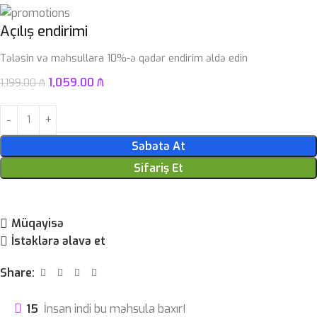
Açılış endirimi
Tələsin və məhsullara 10%-ə qədər endirim əldə edin
1,059.00
₼
1,199.00
₼
Səbətə At
Sifariş Et
Müqayisə
İstəklərə əlavə et
Share:
15
İnsan indi bu məhsula baxır!