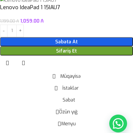
Lenovo IdeaPad 1 15IAU7
1,059.00
₼
1,199.00
₼
Səbətə At
Sifariş Et
Müqayisə
İstəklər
Səbət
Özün yığ
Menyu