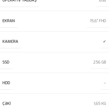
OPERATIV YADDAŞ
8GB
EKRAN
15,6″ FHD
KAMERA
✔
SSD
256 GB
HDD
–
ÇƏKI
1,65 KG