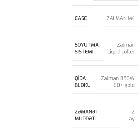
CASE
ZALMAN M4
SOYUTMA
Zalman
SISTEMI
Liquid coller
QIDA
Zalman 850W
BLOKU
80+ gold
ZƏMANƏT
12
MÜDDƏTI
ay