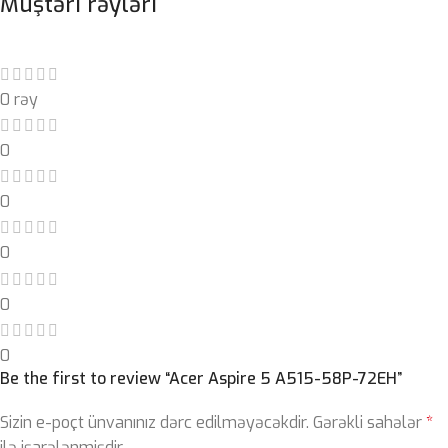
Müştəri rəyləri
0 rəy
0
0
0
0
0
Be the first to review “Acer Aspire 5 A515-58P-72EH”
Sizin e-poçt ünvanınız dərc edilməyəcəkdir.
Gərəkli sahələr
*
ilə işarələnmişdir