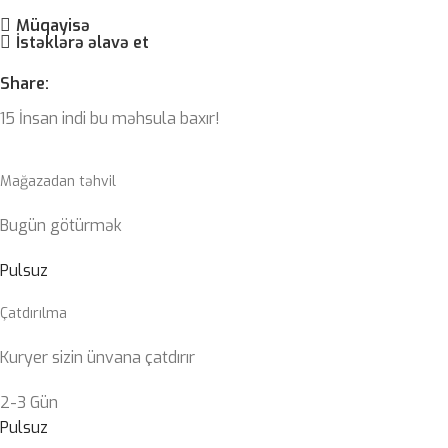
Müqayisə
İstəklərə əlavə et
Share:
15
İnsan indi bu məhsula baxır!
Mağazadan təhvil
Bugün götürmək
Pulsuz
Çatdırılma
Kuryer sizin ünvana çatdırır
2-3 Gün
Pulsuz