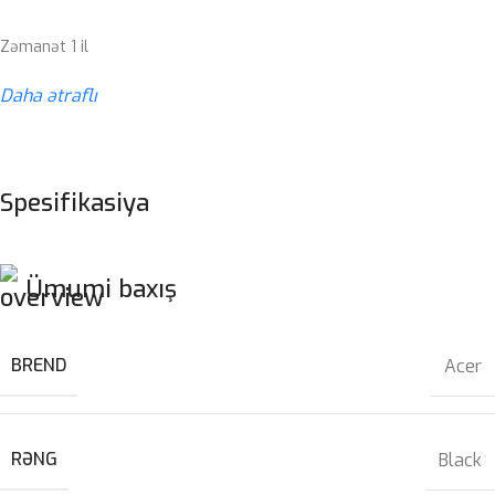
Zəmanət 1 il
Daha ətraflı
Spesifikasiya
Ümumi baxış
BREND
Acer
RƏNG
Black