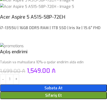
Acer Aspire 5 A515-58P-72EH
i7-1355U | 16GB DDR5 RAM | 1TB SSD | Iris Xe | 15.6″ FHD
Açılış endirimi
Tələsin və məhsullara 10%-ə qədər endirim əldə edin
1,549.00
₼
1,699.00
₼
Səbətə At
Sifariş Et