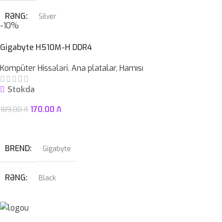
RƏNG
Silver
-10%
PROSESSOR
AMD Ryzen™ 5 7520U
Gigabyte H510M-H DDR4
Kompüter Hissələri
,
Ana platalar
,
Hamısı
OPERATIV YADDAŞ
8 GB
Stokda
EKRAN
15.6″ FHD LED TouchScreen
170.00
₼
189.00
₼
Səbətə At
KAMERA
✔
BREND
Gigabyte
SSD
512GB
RƏNG
Black
HDD
–
PROSESSOR
ÇƏKI
1,78 KG