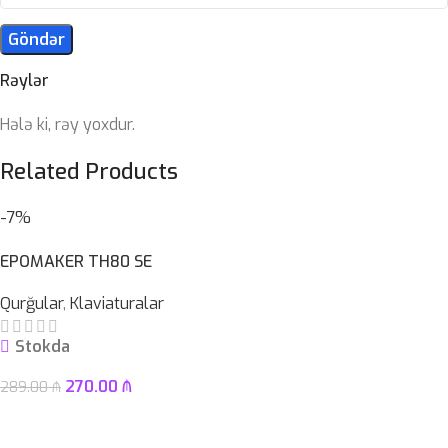
Rəylər
Hələ ki, rəy yoxdur.
Related Products
-7%
EPOMAKER TH80 SE
Qurğular
,
Klaviaturalar
Stokda
270.00
₼
289.00
₼
Səbətə At