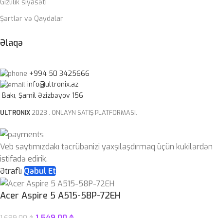
Gizlilik siyasəti
Şərtlər və Qaydalar
Əlaqə
+994 50 3425666
info@ultronix.az
Bakı, Şamil Əzizbəyov 156
ULTRONIX
2023 . ONLAYN SATIŞ PLATFORMASI.
Veb saytımızdakı təcrübənizi yaxşılaşdırmaq üçün kukilərdən
istifadə edirik.
Ətraflı
Qəbul Et
Acer Aspire 5 A515-58P-72EH
1,549.00
₼