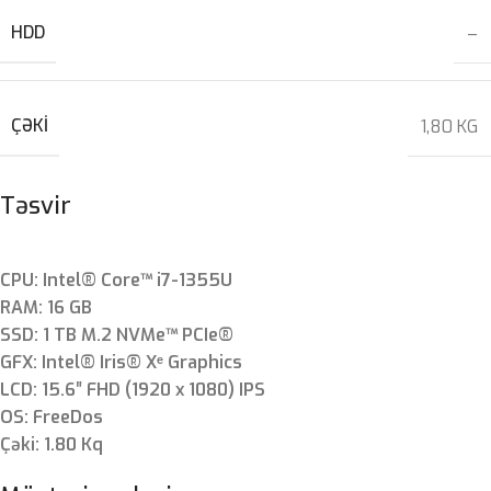
HDD
–
ÇƏKI
1,80 KG
Təsvir
CPU: Intel® Core™ i7-1355U
RAM: 16 GB
SSD: 1 TB M.2 NVMe™ PCIe®
GFX: Intel® Iris® Xᵉ Graphics
LCD: 15.6″ FHD (1920 x 1080) IPS
OS: FreeDos
Çəki: 1.80 Kq