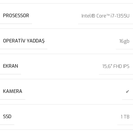
PROSESSOR
Intel® Core™ i7-1355U
OPERATIV YADDAŞ
16gb
EKRAN
15,6″ FHD IPS
KAMERA
✔
SSD
1 TB