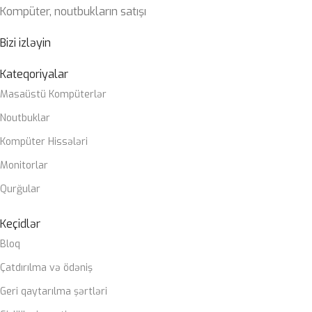
Kompüter, noutbukların satışı
10cu/11ci nəsil Intel® Core™, Pentium® Gold və Celeron®
Prosessorlar
Bizi izləyin
OPERATIV YADDAŞ
2 x DIMM, Max. 64GB, DDR4 3200 MHz
Kateqoriyalar
Masaüstü Kompüterlər
ZƏMANƏT MÜDDƏTI
12 ay
Noutbuklar
Kompüter Hissələri
Monitorlar
Qurğular
Keçidlər
Bloq
Çatdırılma və ödəniş
Geri qaytarılma şərtləri