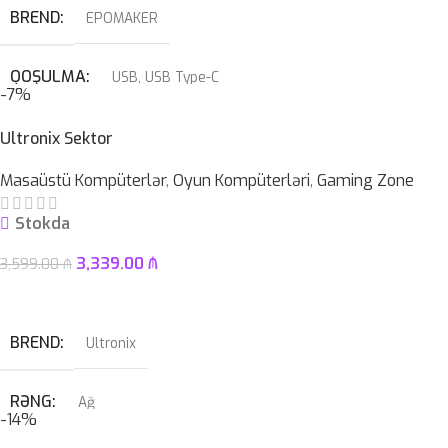
BREND
EPOMAKER
QOŞULMA
USB
,
USB Type-C
-7%
KABEL NÖVÜ
USB Type-C Çıxarılan
Ultronix Sektor
Masaüstü Kompüterlər
,
Oyun Kompüterləri
,
Gaming Zone
SWITCH
Blue
Stokda
3,339.00
₼
3,599.00
₼
Səbətə At
BREND
Ultronix
RƏNG
Ağ
-14%