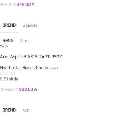
EKRAN
12.2″ 2K Touch
349.00
₼
399.00
₼
ZƏMANƏT MÜDDƏTI
12 ay
Səbətə At
KAMERA
✔
BREND
Gigabyte
SSD
512GB
RƏNG
Black
-9%
HDD
–
PROSESSOR
Intel® LGA 1700 soket
Acer Aspire 3 A315-24PT-R90Z
ÇƏKI
1,46KG
Noutbuklar
,
Biznes Noutbukları
OPERATIV YADDAŞ
DDR5
Stokda
ZƏMANƏT MÜDDƏTI
12 ay
999.00
₼
1,099.00
₼
Səbətə At
BREND
Acer