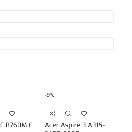
-9%
-10%
E B760M C
Acer Aspire 3 A315-