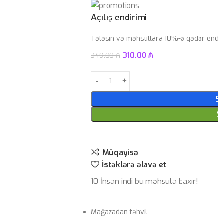
Açılış endirimi
Tələsin və məhsullara 10%-ə qədər endi
310.00
₼
349.00
₼
Müqayisə
İstəklərə əlavə et
10
İnsan indi bu məhsula baxır!
Mağazadan təhvil