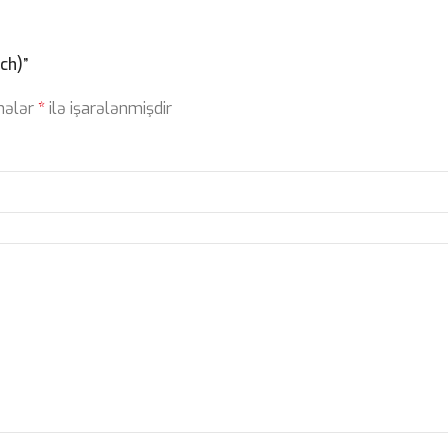
ch)”
ahələr
*
ilə işarələnmişdir