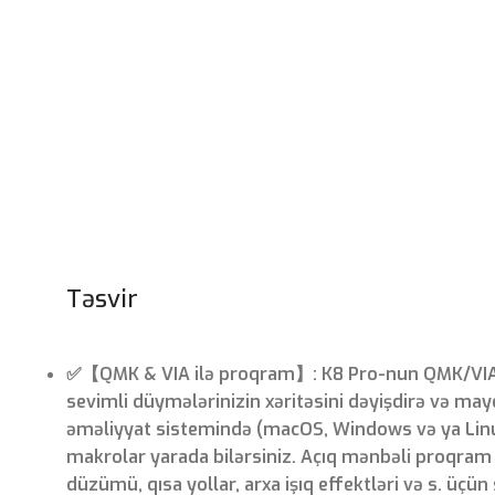
Təsvir
✅【QMK & VIA ilə proqram】: K8 Pro-nun QMK/VIA il
sevimli düymələrinizin xəritəsini dəyişdirə və maye
əməliyyat sistemində (macOS, Windows və ya Linu
makrolar yarada bilərsiniz. Açıq mənbəli proqram 
düzümü, qısa yollar, arxa işıq effektləri və s. üçü