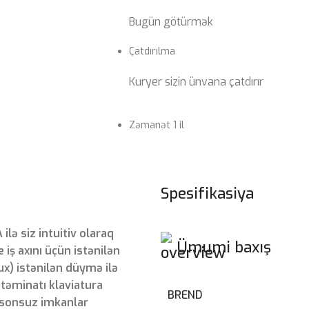
Bugün götürmək
Çatdırılma
Kuryer sizin ünvana çatdırır
Zəmanət 1 il
Spesifikasiya
ə siz intuitiv olaraq
Ümumi baxış
 iş axını üçün istənilən
x) istənilən düymə ilə
təminatı klaviatura
BREND
n sonsuz imkanlar