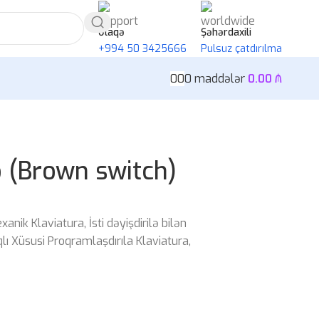
Əlaqə
Şəhərdaxili
+994 50 3425666
Pulsuz çatdırılma
0
0
0
maddələr
0.00
₼
 (Brown switch)
ik Klaviatura, İsti dəyişdirilə bilən
ı Xüsusi Proqramlaşdırıla Klaviatura,