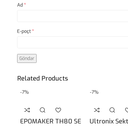
Ad
*
E-poçt
*
Related Products
-7%
-7%
EPOMAKER TH80 SE
Ultronix Sek