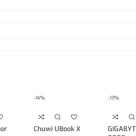
-14%
-13%
tor
Chuwi UBook X
GIGABYT