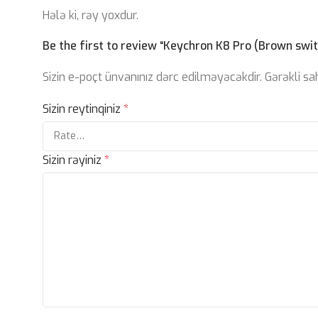
Hələ ki, rəy yoxdur.
Be the first to review “Keychron K8 Pro (Brown swit
Sizin e-poçt ünvanınız dərc edilməyəcəkdir.
Gərəkli s
Sizin reytinqiniz
*
Sizin rəyiniz
*