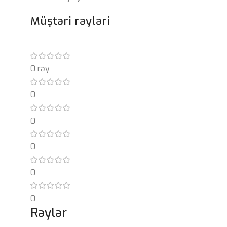
Müştəri rəyləri
0 rəy
0
0
0
0
0
Rəylər