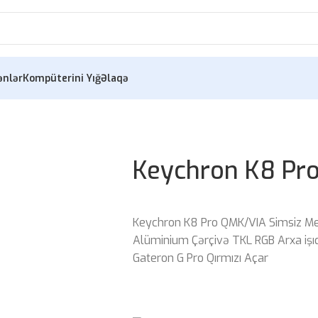
ənlər
Kompüterini Yığ
Əlaqə
Keychron K8 Pro
Keychron K8 Pro QMK/VIA Simsiz Mexan
Alüminium Çərçivə TKL RGB Arxa işıql
Gateron G Pro Qırmızı Açar