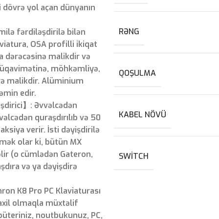
i dövrə yol açan dünyanın
RƏNG
ə fərdiləşdirilə bilən
iatura, OSA profilli ikiqat
a dərəcəsinə malikdir və
müqavimətinə, möhkəmliyə,
QOŞULMA
ə malikdir. Alüminium
min edir.
işdirici】: Əvvəlcədən
KABEL NÖVÜ
vəlcədən quraşdırılıb və 50
ksiya verir. İsti dəyişdirilə
emək olar ki, bütün MX
əlir (o cümlədən Gateron,
SWITCH
aşdıra və ya dəyişdirə
on K8 Pro PC Klaviaturası
daxil olmaqla müxtəlif
püteriniz, noutbukunuz, PC,