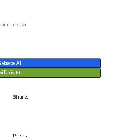
rim əldə edin
Səbətə At
Sifariş Et
Share:
Pulsuz