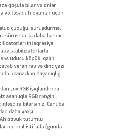
za qoşula bilər və onlar
hava və təsadüfi oyunlar üçün
şluq çubuğu, sürüşdürmə,
az sürüşmə ilə daha hamar
ilizatorları inteqrasiya
ativ stabilizatorlarla
ş səs uducu köpük, qalın
cavab verən rəy və dinc yazı
tündə uzanarkən dayanıqlığı
dən çox RGB işıqlandırma
 Siz asanlıqla RGB rəngini,
qiqləşdirə bilərsiniz. Cənuba
ndan daha yaxşı
0mAh böyük tutumlu
dər normal istifadə (gündə