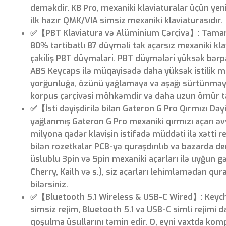
deməkdir. K8 Pro, mexaniki klaviaturalar üçün yen
ilk hazır QMK/VIA simsiz mexaniki klaviaturasıdır.
✅【PBT Klaviatura və Alüminium Çərçivə】: Tamamil
80% tərtibatlı 87 düyməli tək açarsız mexaniki klav
çəkiliş PBT düymələri. PBT düymələri yüksək bərp
ABS Keycaps ilə müqayisədə daha yüksək istilik 
yorğunluğa, özünü yağlamaya və aşağı sürtünməy
korpus çərçivəsi möhkəmdir və daha uzun ömür tə
✅【İsti dəyişdirilə bilən Gateron G Pro Qırmızı Dəy
yağlanmış Gateron G Pro mexaniki qırmızı açarı əv
milyona qədər klavişin istifadə müddəti ilə xətti rea
bilən rozetkalar PCB-yə quraşdırılıb və bazarda d
üslublu 3pin və 5pin mexaniki açarları ilə uyğun g
Cherry, Kailh və s.), siz açarları lehimləmədən qur
bilərsiniz.
✅【Bluetooth 5.1 Wireless & USB-C Wired】: Keychr
simsiz rejim, Bluetooth 5.1 və USB-C simli rejimi 
qoşulma üsullarını təmin edir. O, eyni vaxtda kom