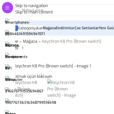
Skip to navigation
Skip to main content
Kateqoriyalar
Mağaza
Endirimlər
Çox Satılanlar
Yeni Gəl
Home
»
Mağaza
»
Keychron K8 Pro (Brown switch)
-11%
Böyütmək üçün klikləyin