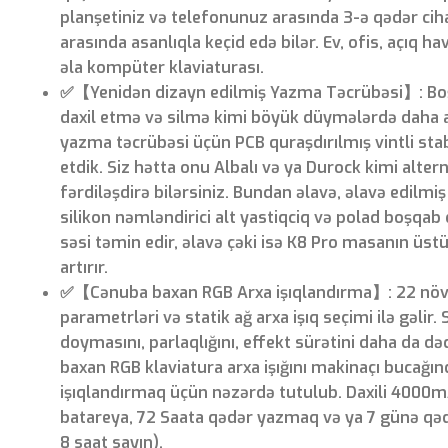
planşetiniz və telefonunuz arasında 3-ə qədər ciha
arasında asanlıqla keçid edə bilər. Ev, ofis, açıq 
əla kompüter klaviaturası.
✅【Yenidən dizayn edilmiş Yazma Təcrübəsi】: Bo
daxil etmə və silmə kimi böyük düymələrdə daha 
yazma təcrübəsi üçün PCB quraşdırılmış vintli stab
etdik. Siz hətta onu Albalı və ya Durock kimi altern
fərdiləşdirə bilərsiniz. Bundan əlavə, əlavə edilmi
silikon nəmləndirici alt yastiqciq və polad boşqab 
səsi təmin edir, əlavə çəki isə K8 Pro masanın üs
artırır.
✅【Cənuba baxan RGB Arxa işıqlandırma】: 22 növ
parametrləri və statik ağ arxa işıq seçimi ilə gəlir.
doymasını, parlaqlığını, effekt sürətini daha da də
baxan RGB klaviatura arxa işığını makinaçı bucağı
işıqlandırmaq üçün nəzərdə tutulub. Daxili 400
batareya, 72 Saata qədər yazmaq və ya 7 günə qə
8 saat sayın).