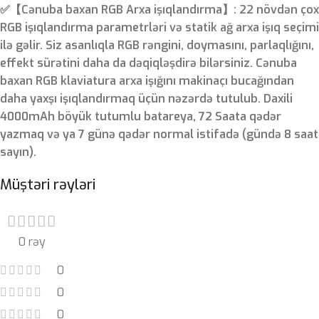
✅【Cənuba baxan RGB Arxa işıqlandırma】: 22 növdən çox
RGB işıqlandırma parametrləri və statik ağ arxa işıq seçimi
ilə gəlir. Siz asanlıqla RGB rəngini, doymasını, parlaqlığını,
effekt sürətini daha da dəqiqləşdirə bilərsiniz. Cənuba
baxan RGB klaviatura arxa işığını makinaçı bucağından
daha yaxşı işıqlandırmaq üçün nəzərdə tutulub. Daxili
4000mAh böyük tutumlu batareya, 72 Saata qədər
yazmaq və ya 7 günə qədər normal istifadə (gündə 8 saat
sayın).
Müştəri rəyləri
0 rəy
0
0
0