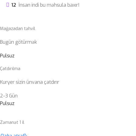
12
İnsan indi bu məhsula baxır!
Mağazadan təhvil
Bugün götürmək
Pulsuz
Çatdırılma
Kuryer sizin ünvana çatdırır
2-3 Gün
Pulsuz
Zəmanət 1 il
Daha ətraflı