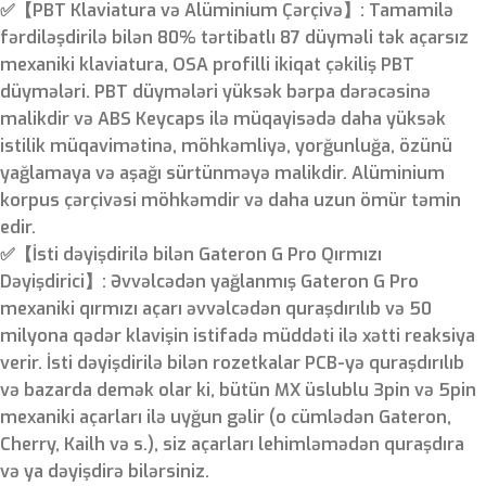
✅【PBT Klaviatura və Alüminium Çərçivə】: Tamamilə
fərdiləşdirilə bilən 80% tərtibatlı 87 düyməli tək açarsız
mexaniki klaviatura, OSA profilli ikiqat çəkiliş PBT
düymələri. PBT düymələri yüksək bərpa dərəcəsinə
malikdir və ABS Keycaps ilə müqayisədə daha yüksək
istilik müqavimətinə, möhkəmliyə, yorğunluğa, özünü
yağlamaya və aşağı sürtünməyə malikdir. Alüminium
korpus çərçivəsi möhkəmdir və daha uzun ömür təmin
edir.
✅【İsti dəyişdirilə bilən Gateron G Pro Qırmızı
Dəyişdirici】: Əvvəlcədən yağlanmış Gateron G Pro
mexaniki qırmızı açarı əvvəlcədən quraşdırılıb və 50
milyona qədər klavişin istifadə müddəti ilə xətti reaksiya
verir. İsti dəyişdirilə bilən rozetkalar PCB-yə quraşdırılıb
və bazarda demək olar ki, bütün MX üslublu 3pin və 5pin
mexaniki açarları ilə uyğun gəlir (o cümlədən Gateron,
Cherry, Kailh və s.), siz açarları lehimləmədən quraşdıra
və ya dəyişdirə bilərsiniz.