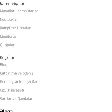
Kateqoriyalar
Masaüstü Kompüterlər
Noutbuklar
Kompüter Hissələri
Monitorlar
Qurğular
Keçidlər
Bloq
Çatdırılma və ödəniş
Geri qaytarılma şərtləri
Gizlilik siyasəti
Şərtlər və Qaydalar
Əlaqə