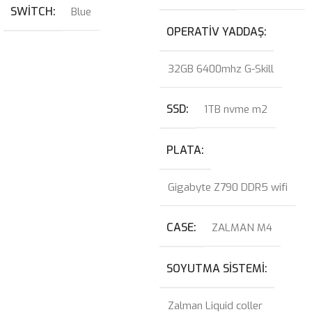
SWITCH
Blue
OPERATIV YADDAŞ
32GB 6400mhz G-Skill
SSD
1TB nvme m2
PLATA
Gigabyte Z790 DDR5 wifi
CASE
ZALMAN M4
SOYUTMA SISTEMI
Zalman Liquid coller