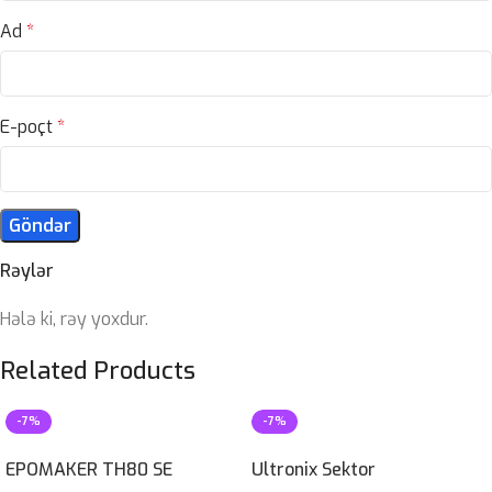
Ad
*
E-poçt
*
Rəylər
Hələ ki, rəy yoxdur.
Related Products
-7%
-7%
EPOMAKER TH80 SE
Ultronix Sektor