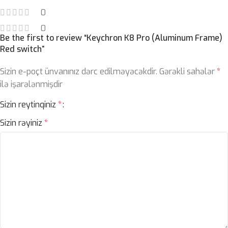
0
0
Be the first to review “Keychron K8 Pro (Aluminum Frame)
Red switch”
Sizin e-poçt ünvanınız dərc edilməyəcəkdir.
Gərəkli sahələr
*
ilə işarələnmişdir
Sizin reytinqiniz
*
Sizin rəyiniz
*