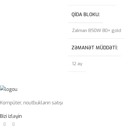
QIDA BLOKU
Zalman 850W 80+ gold
ZƏMANƏT MÜDDƏTI
12 ay
Kompüter, noutbukların satışı
Bizi izləyin