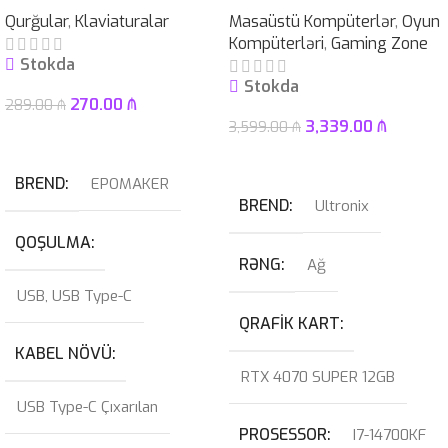
Qurğular
,
Klaviaturalar
Masaüstü Kompüterlər
,
Oyun
Kompüterləri
,
Gaming Zone
Stokda
Stokda
270.00
₼
289.00
₼
3,339.00
₼
3,599.00
₼
Səbətə At
Səbətə At
BREND
EPOMAKER
BREND
Ultronix
QOŞULMA
RƏNG
Ağ
USB
,
USB Type-C
QRAFIK KART
KABEL NÖVÜ
RTX 4070 SUPER 12GB
USB Type-C Çıxarılan
PROSESSOR
I7-14700KF