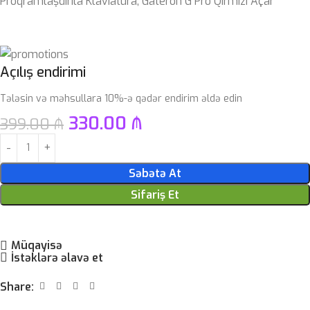
Proqramlaşdırıla Klaviatura, Gateron G Pro Qırmızı Açar
Açılış endirimi
Tələsin və məhsullara 10%-ə qədər endirim əldə edin
330.00
₼
399.00
₼
Səbətə At
Sifariş Et
Müqayisə
İstəklərə əlavə et
Share: