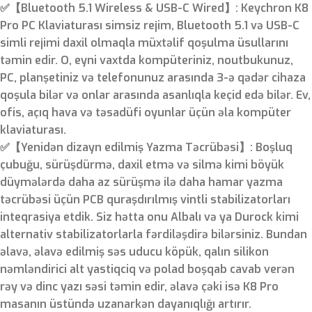
✅【Bluetooth 5.1 Wireless & USB-C Wired】: Keychron K8
Pro PC Klaviaturası simsiz rejim, Bluetooth 5.1 və USB-C
simli rejimi daxil olmaqla müxtəlif qoşulma üsullarını
təmin edir. O, eyni vaxtda kompüteriniz, noutbukunuz,
PC, planşetiniz və telefonunuz arasında 3-ə qədər cihaza
qoşula bilər və onlar arasında asanlıqla keçid edə bilər. Ev,
ofis, açıq hava və təsadüfi oyunlar üçün əla kompüter
klaviaturası.
✅【Yenidən dizayn edilmiş Yazma Təcrübəsi】: Boşluq
çubuğu, sürüşdürmə, daxil etmə və silmə kimi böyük
düymələrdə daha az sürüşmə ilə daha hamar yazma
təcrübəsi üçün PCB quraşdırılmış vintli stabilizatorları
inteqrasiya etdik. Siz hətta onu Albalı və ya Durock kimi
alternativ stabilizatorlarla fərdiləşdirə bilərsiniz. Bundan
əlavə, əlavə edilmiş səs uducu köpük, qalın silikon
nəmləndirici alt yastiqciq və polad boşqab cavab verən
rəy və dinc yazı səsi təmin edir, əlavə çəki isə K8 Pro
masanın üstündə uzanarkən dayanıqlığı artırır.