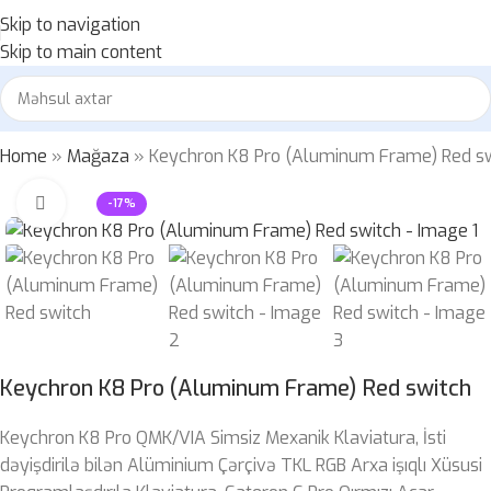
Skip to navigation
Skip to main content
Home
»
Mağaza
»
Keychron K8 Pro (Aluminum Frame) Red s
Böyütmək üçün klikləyin
-17%
Keychron K8 Pro (Aluminum Frame) Red switch
Keychron K8 Pro QMK/VIA Simsiz Mexanik Klaviatura, İsti
dəyişdirilə bilən Alüminium Çərçivə TKL RGB Arxa işıqlı Xüsusi