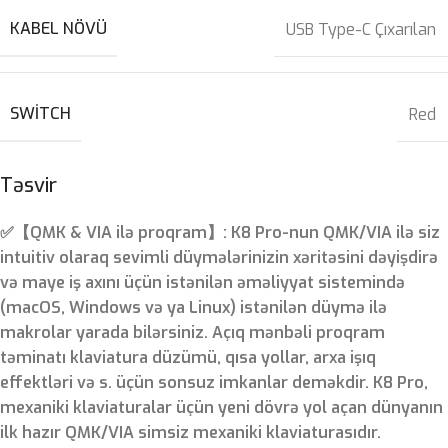
KABEL NÖVÜ
USB Type-C Çıxarılan
SWITCH
Red
Təsvir
✅【QMK & VIA ilə proqram】: K8 Pro-nun QMK/VIA ilə siz
intuitiv olaraq sevimli düymələrinizin xəritəsini dəyişdirə
və maye iş axını üçün istənilən əməliyyat sistemində
(macOS, Windows və ya Linux) istənilən düymə ilə
makrolar yarada bilərsiniz. Açıq mənbəli proqram
təminatı klaviatura düzümü, qısa yollar, arxa işıq
effektləri və s. üçün sonsuz imkanlar deməkdir. K8 Pro,
mexaniki klaviaturalar üçün yeni dövrə yol açan dünyanın
ilk hazır QMK/VIA simsiz mexaniki klaviaturasıdır.