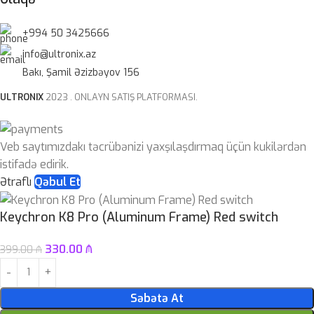
+994 50 3425666
info@ultronix.az
Bakı, Şamil Əzizbəyov 156
ULTRONIX
2023 . ONLAYN SATIŞ PLATFORMASI.
Veb saytımızdakı təcrübənizi yaxşılaşdırmaq üçün kukilərdən
istifadə edirik.
Ətraflı
Qəbul Et
Keychron K8 Pro (Aluminum Frame) Red switch
330.00
₼
399.00
₼
Səbətə At