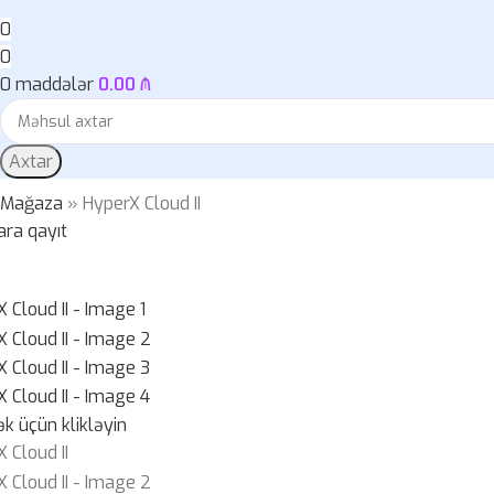
0
0
0
maddələr
0.00
₼
Axtar
»
Mağaza
»
HyperX Cloud II
ara qayıt
k üçün klikləyin