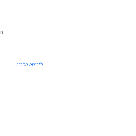
z
ün
z
Daha ətraflı