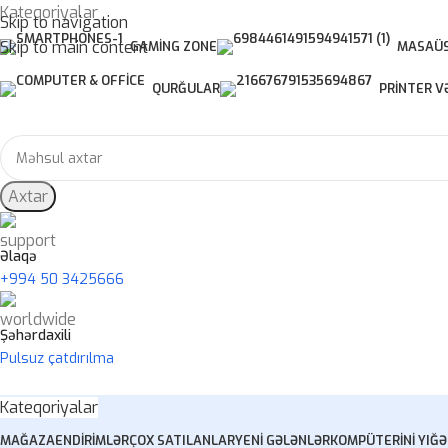
Kateqoriyalar
Skip to navigation
Skip to main content
GAMING ZONE
MASAÜS
QURĞULAR
PRINTER V
Axtar
Əlaqə
+994 50 3425666
Şəhərdaxili
Pulsuz çatdırılma
Kateqoriyalar
MAĞAZA
ENDIRIMLƏR
ÇOX SATILANLAR
YENI GƏLƏNLƏR
KOMPÜTERINI YIĞ
Ə