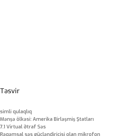
Təsvir
simli qulaqlıq
Mənşə ölkəsi: Amerika Birləşmiş Ştatları
7.1 Virtual Ətraf Səs
Rəqəmsal səs gücləndiricisi olan mikrofon