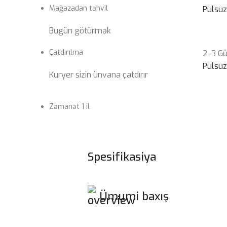
Mağazadan təhvil
Pulsu
Bugün götürmək
Çatdırılma
2-3 G
Pulsu
Kuryer sizin ünvana çatdırır
Zəmanət 1 il
Spesifikasiya
Ümumi baxış