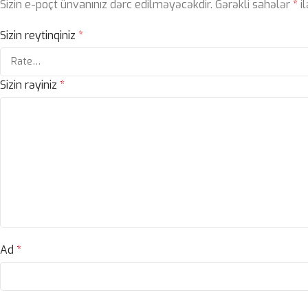
Sizin e-poçt ünvanınız dərc edilməyəcəkdir.
Gərəkli sahələr
*
il
Sizin reytinqiniz
*
Sizin rəyiniz
*
Ad
*