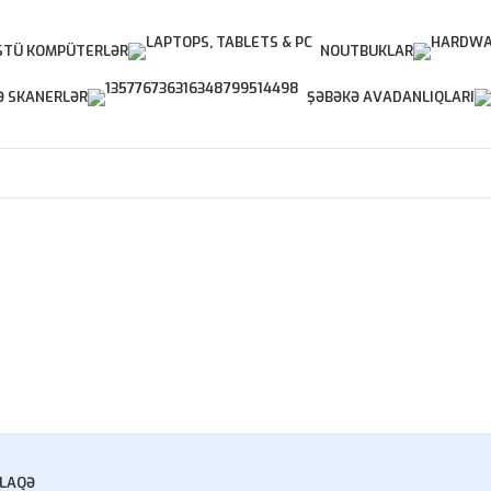
TÜ KOMPÜTERLƏR
NOUTBUKLAR
Ə SKANERLƏR
ŞƏBƏKƏ AVADANLIQLARI
LAQƏ