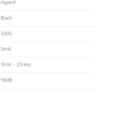
HyperX
Black
320G
Simli
15 Hz – 25 kHz
98dB