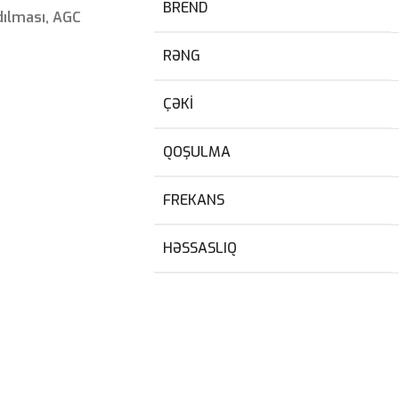
BREND
dılması, AGC
RƏNG
ÇƏKI
QOŞULMA
FREKANS
HƏSSASLIQ