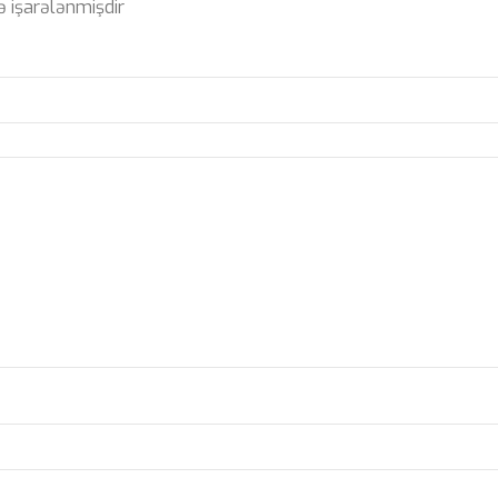
ə işarələnmişdir