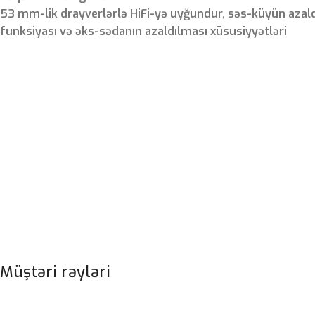
53 mm-lik drayverlərlə HiFi-yə uyğundur, səs-küyün azal
funksiyası və əks-sədanın azaldılması xüsusiyyətləri
Müştəri rəyləri