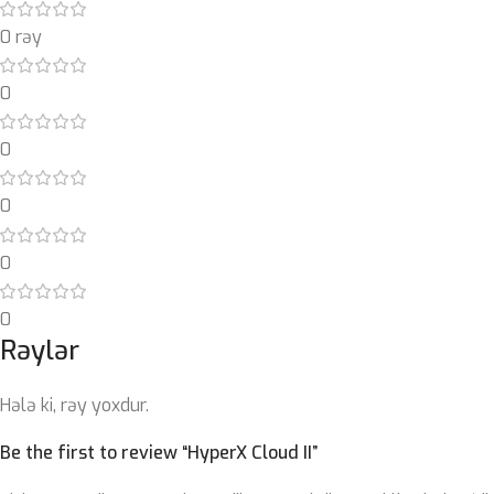
0 rəy
0
0
0
0
0
Rəylər
Hələ ki, rəy yoxdur.
Be the first to review “HyperX Cloud II”