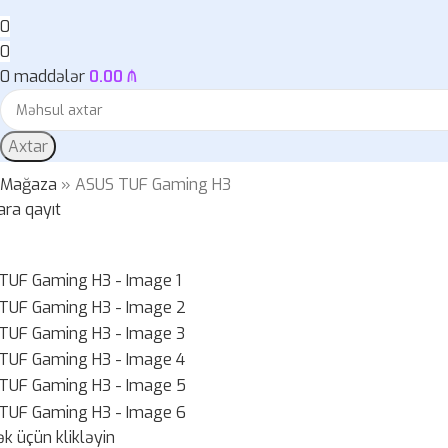
0
0
0
maddələr
0.00
₼
Axtar
»
Mağaza
»
ASUS TUF Gaming H3
ara qayıt
k üçün klikləyin