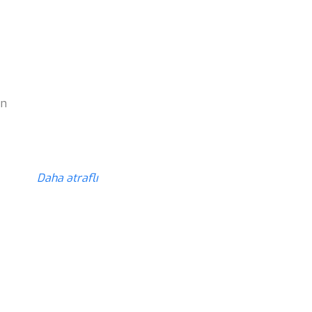
z
ün
z
Daha ətraflı