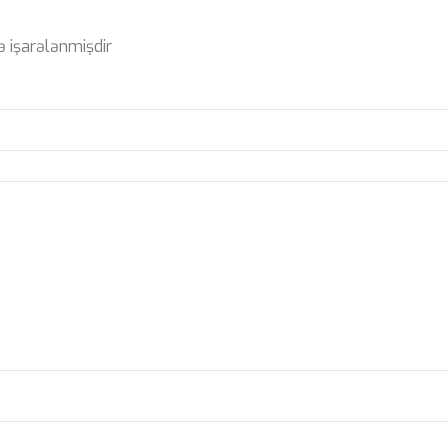
ə işarələnmişdir