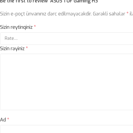
Be the first to review “ASUS TUF Gaming H3”
Sizin e-poçt ünvanınız dərc edilməyəcəkdir.
Gərəkli sahələr
*
il
Sizin reytinqiniz
*
Sizin rəyiniz
*
Ad
*