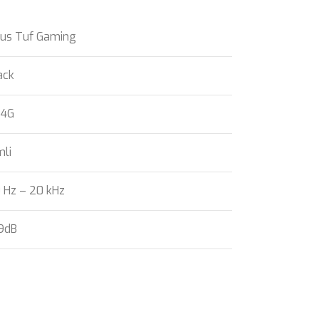
us Tuf Gaming
ack
94G
mli
 Hz – 20 kHz
9dB