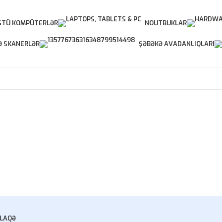
TÜ KOMPÜTERLƏR
NOUTBUKLAR
Ə SKANERLƏR
ŞƏBƏKƏ AVADANLIQLARI
LAQƏ