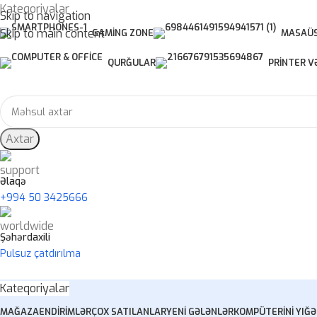
Kateqoriyalar
Skip to navigation
Skip to main content
GAMING ZONE
MASAÜS
QURĞULAR
PRINTER V
Axtar
Əlaqə
+994 50 3425666
Şəhərdaxili
Pulsuz çatdırılma
Kateqoriyalar
MAĞAZA
ENDIRIMLƏR
ÇOX SATILANLAR
YENI GƏLƏNLƏR
KOMPÜTERINI YIĞ
Ə