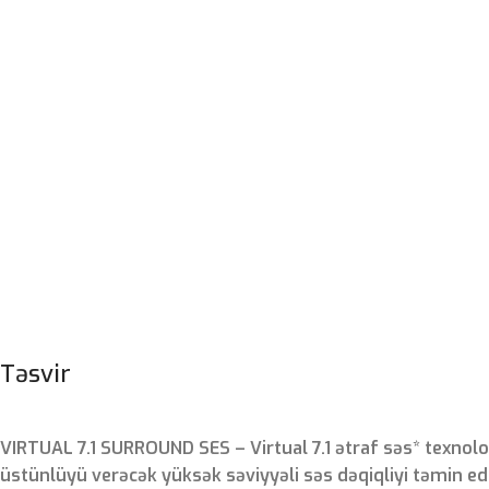
Təsvir
VIRTUAL 7.1 SURROUND SES – Virtual 7.1 ətraf səs* texnolo
üstünlüyü verəcək yüksək səviyyəli səs dəqiqliyi təmin edi