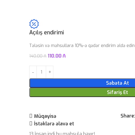
Açılış endirimi
Tələsin və məhsullara 10%-ə qədər endirim əldə edin
110.00
₼
140.00
₼
Səbətə At
Sifariş Et
Share
Müqayisə
İstəklərə əlavə et
13
İnsan indi bu məhsula baxır!