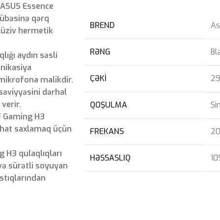
 ASUS Essence
crübəsinə qərq
BREND
As
lüziv hermetik
RƏNG
Bl
ığı aydın səsli
nikasiya
ÇƏKI
2
mikrofona malikdir.
səviyyəsini dərhal
verir.
QOŞULMA
Si
F Gaming H3
rahat saxlamaq üçün
FREKANS
20
H3 qulaqlıqları
HƏSSASLIQ
10
və sürətli soyuyan
stıqlarından