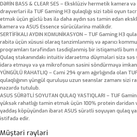
DƏRİN BASS & CLEAR SES – Eksklüziv hermetik kamera və
drayverləri ilə TUF Gaming H3 qulaqlığı sizi təbii oyun tə
etmək üçün güclü bas ilə daha aydın səs təmin edən eksk
kamera və ASUS Essence sürücülərinə malikdir.
SERTİFİKALI AYDIN ​​KOMUNİKASYON – TUF Gaming H3 qulaql
rabitə üçün xüsusi olaraq tənzimlənmiş və aparıcı kommu
proqramları tərəfindən təsdiqlənmiş bir istiqamətli bum 
Qulaq stəkanındakı intuitiv idarəetmə düymələri sizə səs 
idarə etməyə və ya mikrofonun səsini söndürməyə imkan 
YÜNGÜLÜ RAHATLIQ – Cəmi 294 qram ağırlığında olan TU
qulaqlığının yüngül quruluşu uzun seanslar zamanı sizi 
nəzərdə tutulub.
ASUS SÜRƏTLİ SOYUTAN QULAQ YASTIQLARI – TUF Gaming 
yüksək rahatlığı təmin etmək üçün 100% protein dəridən 
yaddaş köpüyündən ibarət ASUS sürətli soyuyan qulaq ya
istifadə edir.
Müştəri rəyləri