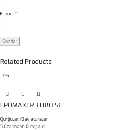
E-poçt
*
Related Products
-7%
EPOMAKER TH80 SE
Qurğular
,
Klaviaturalar
5 üzərindən
0
rəy aldı