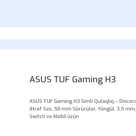
ASUS TUF Gaming H3
ASUS TUF Gaming H3 Simli Qulaqlıq – Discord S
Ətraf Səs, 50 mm Sürücülər, Yüngül, 3,5 mm,
Switch və Mobil üçün