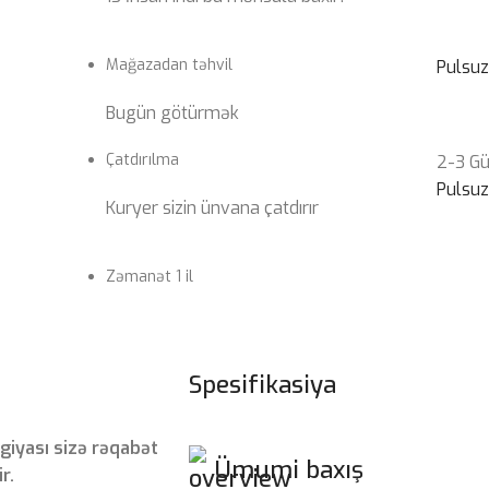
Mağazadan təhvil
Pulsu
Bugün götürmək
Çatdırılma
2-3 G
Pulsu
Kuryer sizin ünvana çatdırır
Zəmanət 1 il
Spesifikasiya
giyası sizə rəqabət
Ümumi baxış
r.