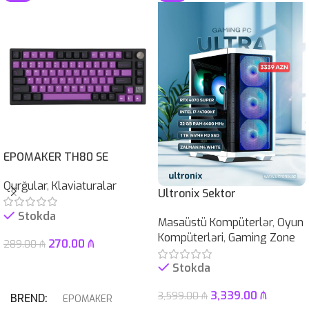
EPOMAKER TH80 SE
Qurğular
,
Klaviaturalar
Ultronix Sektor
Stokda
Masaüstü Kompüterlər
,
Oyun
Kompüterləri
,
Gaming Zone
270.00
₼
289.00
₼
Səbətə At
Stokda
3,339.00
₼
3,599.00
₼
BREND
EPOMAKER