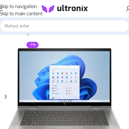
Skip to navigation
Skip to main content
Home
»
Mağaza
»
HP ENVY 15-EW1082WM
-7%