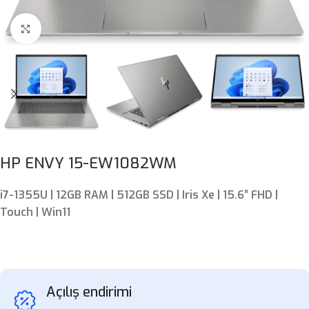
Böyütmək üçün klikləyin
HP ENVY 15-EW1082WM
i7-1355U | 12GB RAM | 512GB SSD | Iris Xe | 15.6″ FHD |
Touch | Win11
Açılış endirimi