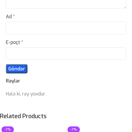
Ad
*
E-poçt
*
Rəylər
Hələ ki, rəy yoxdur.
Related Products
-7%
-7%