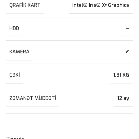
QRAFIK KART
‎Intel® Iris® Xᵉ Graphics
HDD
–
KAMERA
✔
ÇƏKI
1,81 KG
ZƏMANƏT MÜDDƏTI
12 ay