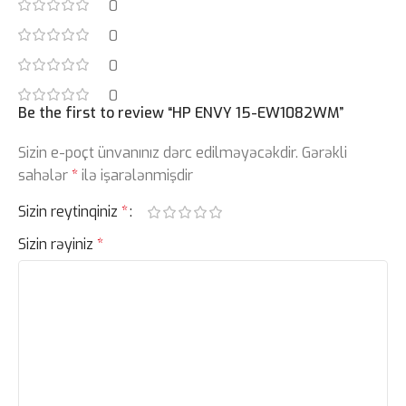
0
0
0
0
Be the first to review “HP ENVY 15-EW1082WM”
Sizin e-poçt ünvanınız dərc edilməyəcəkdir.
Gərəkli
sahələr
*
ilə işarələnmişdir
Sizin reytinqiniz
*
Sizin rəyiniz
*