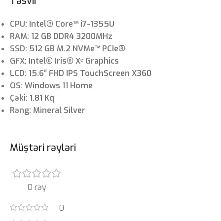
Təsvir
CPU: Intel® Core™ i7-1355U
RAM: 12 GB DDR4 3200MHz
SSD: 512 GB M.2 NVMe™ PCIe®
GFX: ‎Intel® Iris® Xᵉ Graphics
LCD: 15.6″ FHD IPS TouchScreen X360
OS: Windows 11 Home
Çəki: 1.81 Kq
Rəng: Mineral Silver
Müştəri rəyləri
0 rəy
0