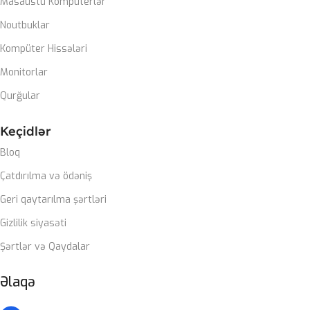
Masaüstü Kompüterlər
SSD
1TB nvme m2
Noutbuklar
PLATA
Kompüter Hissələri
Monitorlar
Gigabyte Z790 DDR5 wifi
Qurğular
CASE
ZALMAN M4
Keçidlər
Bloq
SOYUTMA SISTEMI
Çatdırılma və ödəniş
Zalman Liquid coller
Geri qaytarılma şərtləri
Gizlilik siyasəti
QIDA BLOKU
Şərtlər və Qaydalar
Zalman 850W 80+ gold
Əlaqə