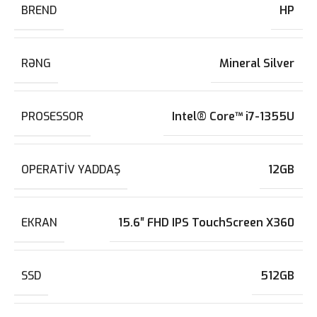
BREND
HP
RƏNG
Mineral Silver
PROSESSOR
Intel® Core™ i7-1355U
OPERATIV YADDAŞ
12GB
EKRAN
15.6″ FHD IPS TouchScreen X360
SSD
512GB