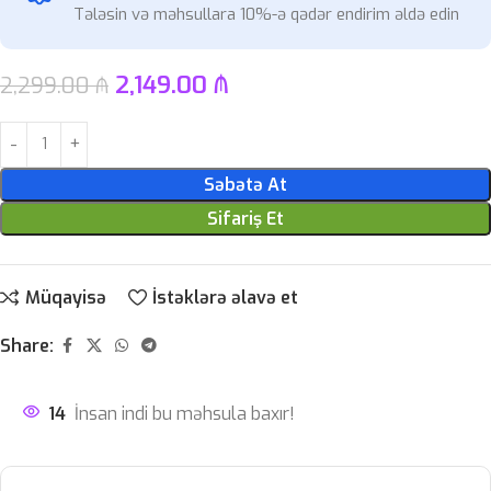
Tələsin və məhsullara 10%-ə qədər endirim əldə edin
2,149.00
₼
2,299.00
₼
Səbətə At
Sifariş Et
Müqayisə
İstəklərə əlavə et
Share:
14
İnsan indi bu məhsula baxır!