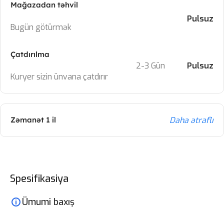
Mağazadan təhvil
Pulsuz
Bugün götürmək
Çatdırılma
2-3 Gün
Pulsuz
Kuryer sizin ünvana çatdırır
Daha ətraflı
Zəmanət 1 il
Spesifikasiya
Ümumi baxış