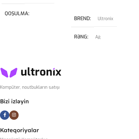
Səbətə At
QOŞULMA
BREND
Ultronix
USB
,
USB Type-C
RƏNG
Ağ
KABEL NÖVÜ
QRAFIK KART
USB Type-C Çıxarılan
RTX 4070 SUPER 12GB
SWITCH
Blue
Kompüter, noutbukların satışı
PROSESSOR
I7-14700KF
Bizi izləyin
OPERATIV YADDAŞ
32GB 6400mhz G-Skill
Kateqoriyalar