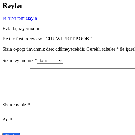
Rəylər
Filtrləri təmizləyin
Hələ ki, rəy yoxdur.
Be the first to review “CHUWI FREEBOOK”
Sizin e-poçt ünvanınız dərc edilməyəcəkdir.
Gərəkli sahələr
*
ilə işar
Sizin reytinqiniz
*
Sizin rəyiniz
*
Ad
*