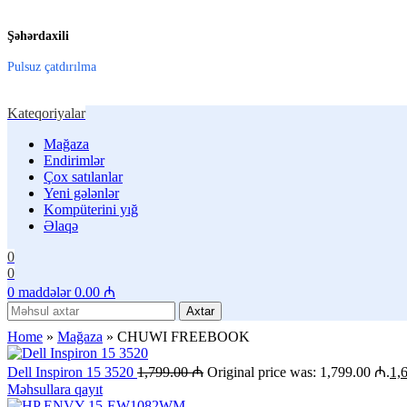
Şəhərdaxili
Pulsuz çatdırılma
Kateqoriyalar
Mağaza
Endirimlər
Çox satılanlar
Yeni gələnlər
Kompüterini yığ
Əlaqə
0
0
0
maddələr
0.00
₼
Axtar
Home
»
Mağaza
»
CHUWI FREEBOOK
Dell Inspiron 15 3520
1,799.00
₼
Original price was: 1,799.00 ₼.
1,
Məhsullara qayıt