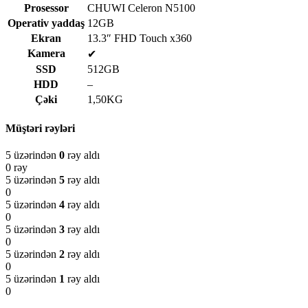
Prosessor
CHUWI Celeron N5100
Operativ yaddaş
12GB
Ekran
13.3″ FHD Touch x360
Kamera
✔
SSD
512GB
HDD
–
Çəki
1,50KG
Müştəri rəyləri
5 üzərindən
0
rəy aldı
0 rəy
5 üzərindən
5
rəy aldı
0
5 üzərindən
4
rəy aldı
0
5 üzərindən
3
rəy aldı
0
5 üzərindən
2
rəy aldı
0
5 üzərindən
1
rəy aldı
0