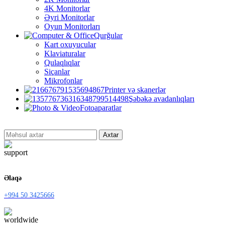
4K Monitorlar
Əyri Monitorlar
Oyun Monitorları
Qurğular
Kart oxuyucular
Klaviaturalar
Qulaqlıqlar
Siçanlar
Mikrofonlar
Printer və skanerlər
Şəbəkə avadanlıqları
Fotoaparatlar
Axtar
Əlaqə
+994 50 3425666