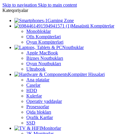
Skip to navigation
Skip to main content
Kateqoriyalar
Gaming Zone
Masaüstü Kompüterlər
Monobloklar
Ofis Kompüterləri
Oyun Kompüterləri
Noutbuklar
Apple MacBook
Biznes Noutbukları
Oyun Noutbukları
Ultrabook
Kompüter Hissələri
Ana platalar
Caselər
HDD
Kulerlər
Operativ yaddaşlar
Prosessorlar
Qida blokları
Qrafik Kartlar
SSD
Monitorlar
2K Monitorlar