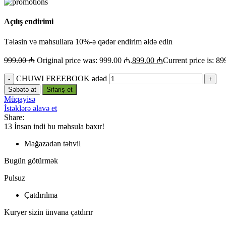
Açılış endirimi
Tələsin və məhsullara 10%-ə qədər endirim əldə edin
999.00
₼
Original price was: 999.00 ₼.
899.00
₼
Current price is: 8
CHUWI FREEBOOK ədəd
Səbətə at
Sifariş et
Müqayisə
İstəklərə əlavə et
Share:
13
İnsan indi bu məhsula baxır!
Mağazadan təhvil
Bugün götürmək
Pulsuz
Çatdırılma
Kuryer sizin ünvana çatdırır