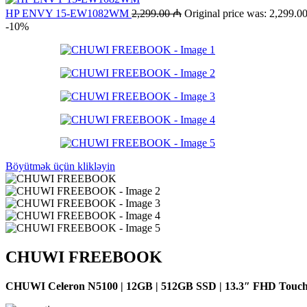
HP ENVY 15-EW1082WM
2,299.00
₼
Original price was: 2,299.0
-10%
Böyütmək üçün klikləyin
CHUWI FREEBOOK
CHUWI Celeron N5100 | 12GB | 512GB SSD | 13.3″ FHD Touch