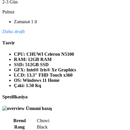
2-3 Gün
Pulsuz
Zəmanət 1 il
Daha ətraflı
Təsvir
CPU: CHUWI Celeron N5100
RAM: 12GB RAM
SSD: 512GB SSD
GFX: Intel® Iris® Xe Graphics
LCD: 13.3″ FHD Touch x360
OS: Windows 11 Home
Çəki: 1.50 Kq
Spesifikasiya
Ümumi baxış
Brend
Chuwi
Rəng
Black