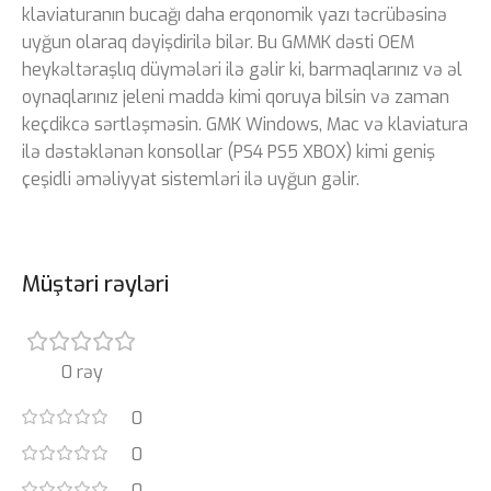
klaviaturanın bucağı daha erqonomik yazı təcrübəsinə
uyğun olaraq dəyişdirilə bilər. Bu GMMK dəsti OEM
heykəltəraşlıq düymələri ilə gəlir ki, barmaqlarınız və əl
oynaqlarınız jeleni maddə kimi qoruya bilsin və zaman
keçdikcə sərtləşməsin. GMK Windows, Mac və klaviatura
ilə dəstəklənən konsollar (PS4 PS5 XBOX) kimi geniş
çeşidli əməliyyat sistemləri ilə uyğun gəlir.
Müştəri rəyləri
0 rəy
0
0
0