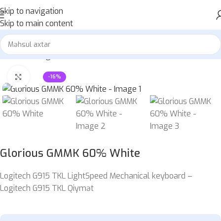
Skip to navigation
Skip to main content
Home
»
Mağaza
»
Glorious GMMK 60% White
Böyütmək üçün klikləyin
-16%
Glorious GMMK 60% White
Logitech G915 TKL LightSpeed Mechanical keyboard –
Logitech G915 TKL Qiymət