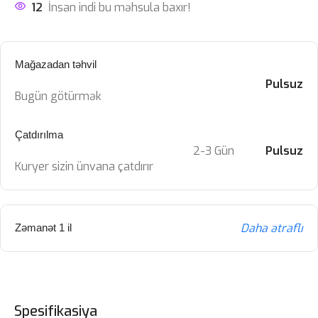
12
İnsan indi bu məhsula baxır!
Mağazadan təhvil
Pulsuz
Bugün götürmək
Çatdırılma
2-3 Gün
Pulsuz
Kuryer sizin ünvana çatdırır
Daha ətraflı
Zəmanət 1 il
Spesifikasiya