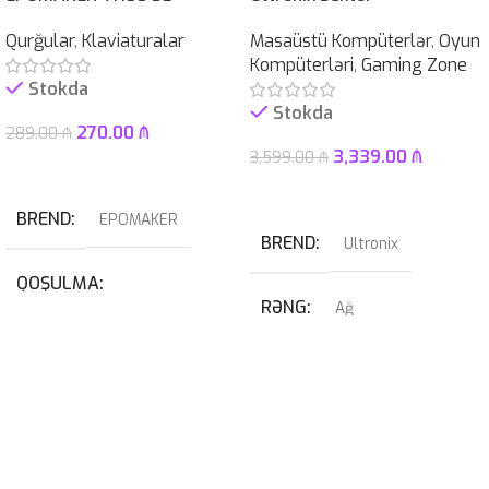
Qurğular
,
Klaviaturalar
Masaüstü Kompüterlər
,
Oyun
Kompüterləri
,
Gaming Zone
Stokda
Stokda
270.00
₼
289.00
₼
3,339.00
₼
3,599.00
₼
Səbətə At
Səbətə At
BREND
EPOMAKER
BREND
Ultronix
QOŞULMA
RƏNG
Ağ
USB
,
USB Type-C
QRAFIK KART
KABEL NÖVÜ
RTX 4070 SUPER 12GB
USB Type-C Çıxarılan