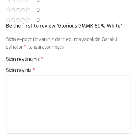
0
0
Be the first to review “Glorious GMMK 60% White”
Sizin e-poçt ünvanınız dərc edilməyəcəkdir.
Gərəkli
sahələr
*
ilə işarələnmişdir
Sizin reytinqiniz
*
Sizin rəyiniz
*