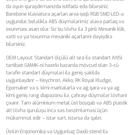
də oyun quraşdırmanızda istifadə edə bilərsiniz.
Barebone klaviatura açarları arxa işıqlı RGB SMD LED-ə
uyğundur, beləliklə ABS düymələrimiz əlavə parlaq və
oxunması asan olur. Siz bu lövhə ilə 3 pinli Mexanik klik,
xətti və ya toxunma mexaniki açarlarını dəyişdirə
bilərsiniz.
OEM Layout: Standart ölçülü alt sıra ilə standart ANSI
tərtibatı GMMK-ni hazırkı bazarda mövcud olan 3-cü
tərəfin standart düymələri ilə geniş şəkildə
uyğunlaşdırır – Keychron, Akko, RK Royal Kludge,
Epomaker və s. kimi markalarla və ağ qara və ya ağ
kimi geniş rəng diapazonu ilə. çəhrayı düymələr lövhəni
çıxarır. Tam alüminium metal üst boşqab və ABS plastik
alt lövhə quruluşu incə səs tənzimləməsi üçün
mükəmməl edir – istər sərt, istərsə də qalın.
Üstün Erqonomika və Uyğunluq: Daxili stend ilə