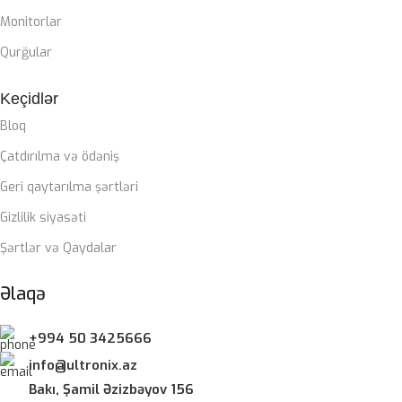
Zalman Liquid coller
Monitorlar
QIDA BLOKU
Qurğular
Keçidlər
Zalman 850W 80+ gold
Bloq
ZƏMANƏT MÜDDƏTI
Çatdırılma və ödəniş
Geri qaytarılma şərtləri
12 ay
Gizlilik siyasəti
Şərtlər və Qaydalar
Əlaqə
+994 50 3425666
info@ultronix.az
Bakı, Şamil Əzizbəyov 156