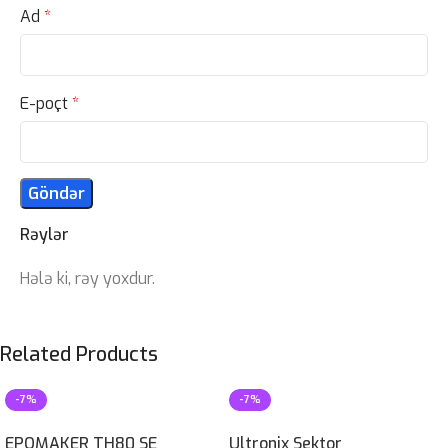
Ad
*
E-poçt
*
Rəylər
Hələ ki, rəy yoxdur.
Related Products
-7%
-7%
EPOMAKER TH80 SE
Ultronix Sektor