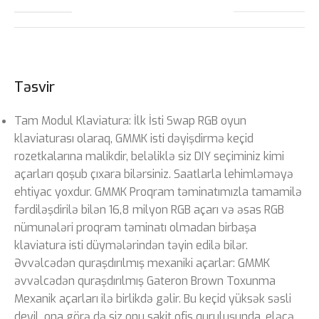
Təsvir
Tam Modul Klaviatura: İlk İsti Swap RGB oyun
klaviaturası olaraq, GMMK isti dəyişdirmə keçid
rozetkalarına malikdir, beləliklə siz DIY seçiminiz kimi
açarları qoşub çıxara bilərsiniz. Saatlarla lehimləməyə
ehtiyac yoxdur. GMMK Proqram təminatımızla tamamilə
fərdiləşdirilə bilən 16,8 milyon RGB açarı və əsas RGB
nümunələri proqram təminatı olmadan birbaşa
klaviatura isti düymələrindən təyin edilə bilər.
Əvvəlcədən quraşdırılmış mexaniki açarlar: GMMK
əvvəlcədən quraşdırılmış Gateron Brown Toxunma
Mexanik açarları ilə birlikdə gəlir. Bu keçid yüksək səsli
deyil, ona görə də siz onu sakit ofis quruluşunda, eləcə