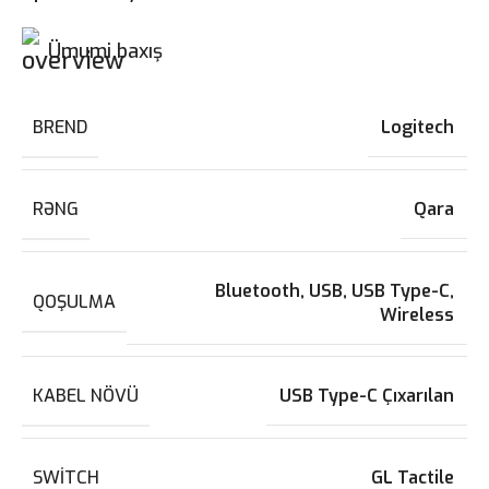
Ümumi baxış
BREND
Logitech
RƏNG
Qara
Bluetooth
,
USB
,
USB Type-C
,
QOŞULMA
Wireless
KABEL NÖVÜ
USB Type-C Çıxarılan
SWITCH
GL Tactile