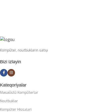
PROSESSOR
I7-14700KF
SWITCH
Blue
OPERATIV YADDAŞ
32GB 6400mhz G-Skill
SSD
1TB nvme m2
Kompüter, noutbukların satışı
PLATA
Bizi izləyin
Gigabyte Z790 DDR5 wifi
CASE
ZALMAN M4
Kateqoriyalar
Masaüstü Kompüterlər
SOYUTMA SISTEMI
Noutbuklar
Kompüter Hissələri