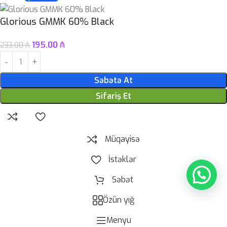
Glorious GMMK 60% Black
195.00
₼
233.00
₼
Səbətə At
Sifariş Et
Müqayisə
İstəklər
Səbət
Özün yığ
Menyu