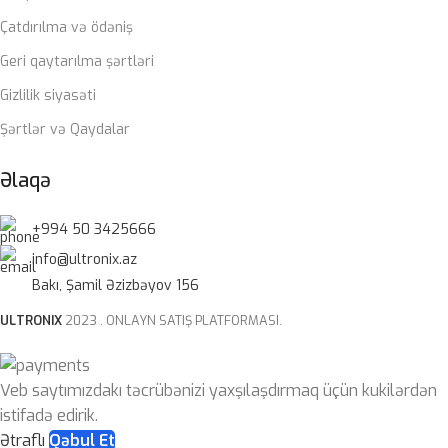
Çatdırılma və ödəniş
Geri qaytarılma şərtləri
Gizlilik siyasəti
Şərtlər və Qaydalar
Əlaqə
+994 50 3425666
info@ultronix.az
Bakı, Şamil Əzizbəyov 156
ULTRONIX
2023 . ONLAYN SATIŞ PLATFORMASI.
Veb saytımızdakı təcrübənizi yaxşılaşdırmaq üçün kukilərdən
istifadə edirik.
Ətraflı
Qəbul Et