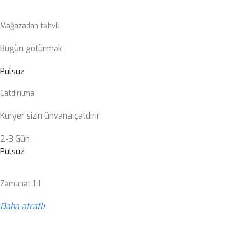
Mağazadan təhvil
Bugün götürmək
Pulsuz
Çatdırılma
Kuryer sizin ünvana çatdırır
2-3 Gün
Pulsuz
Zəmanət 1 il
Daha ətraflı