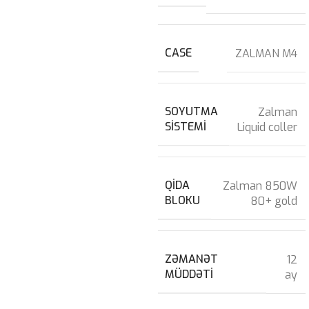
CASE
ZALMAN M4
SOYUTMA
Zalman
SISTEMI
Liquid coller
QIDA
Zalman 850W
BLOKU
80+ gold
ZƏMANƏT
12
MÜDDƏTI
ay