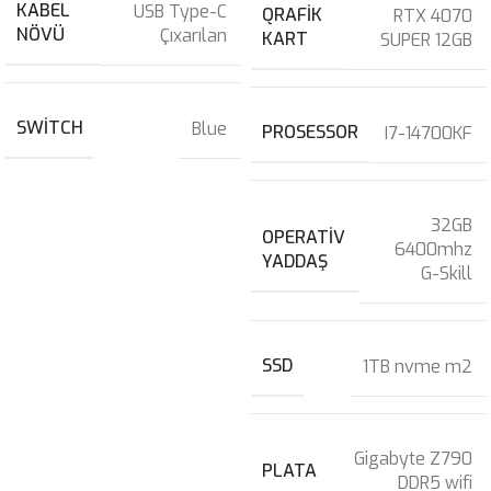
KABEL
USB Type-C
QRAFIK
RTX 4070
NÖVÜ
Çıxarılan
KART
SUPER 12GB
SWITCH
Blue
PROSESSOR
I7-14700KF
32GB
OPERATIV
6400mhz
YADDAŞ
G-Skill
SSD
1TB nvme m2
Gigabyte Z790
PLATA
DDR5 wifi