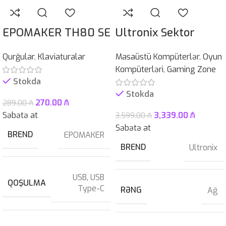
EPOMAKER TH80 SE
Ultronix Sektor
Qurğular
,
Klaviaturalar
Masaüstü Kompüterlər
,
Oyun
Kompüterləri
,
Gaming Zone
Stokda
Stokda
270.00
₼
289.00
₼
Səbətə at
3,339.00
₼
3,599.00
₼
Səbətə at
BREND
EPOMAKER
BREND
Ultronix
USB
,
USB
QOŞULMA
Type-C
RƏNG
Ağ