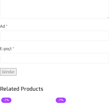
Ad
*
E-poçt
*
Related Products
-7%
-7%