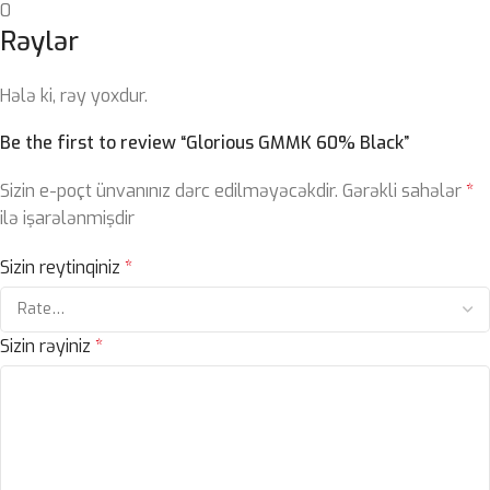
0
Rəylər
Hələ ki, rəy yoxdur.
Be the first to review “Glorious GMMK 60% Black”
Sizin e-poçt ünvanınız dərc edilməyəcəkdir.
Gərəkli sahələr
*
ilə işarələnmişdir
Sizin reytinqiniz
*
Sizin rəyiniz
*