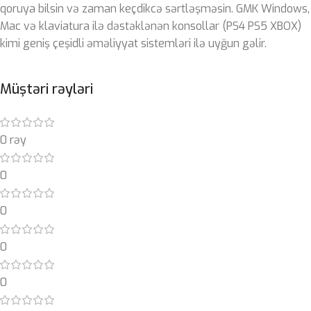
qoruya bilsin və zaman keçdikcə sərtləşməsin. GMK Windows,
Mac və klaviatura ilə dəstəklənən konsollar (PS4 PS5 XBOX)
kimi geniş çeşidli əməliyyat sistemləri ilə uyğun gəlir.
Müştəri rəyləri
0 rəy
0
0
0
0