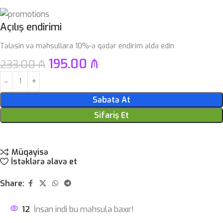
Açılış endirimi
Tələsin və məhsullara 10%-ə qədər endirim əldə edin
195.00
₼
233.00
₼
Səbətə At
Sifariş Et
Müqayisə
İstəklərə əlavə et
Share:
12
İnsan indi bu məhsula baxır!