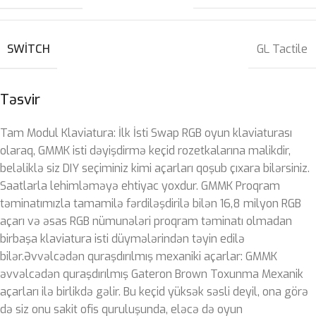
SWITCH
GL Tactile
Təsvir
Tam Modul Klaviatura: İlk İsti Swap RGB oyun klaviaturası
olaraq, GMMK isti dəyişdirmə keçid rozetkalarına malikdir,
beləliklə siz DIY seçiminiz kimi açarları qoşub çıxara bilərsiniz.
Saatlarla lehimləməyə ehtiyac yoxdur. GMMK Proqram
təminatımızla tamamilə fərdiləşdirilə bilən 16,8 milyon RGB
açarı və əsas RGB nümunələri proqram təminatı olmadan
birbaşa klaviatura isti düymələrindən təyin edilə
bilər.Əvvəlcədən quraşdırılmış mexaniki açarlar: GMMK
əvvəlcədən quraşdırılmış Gateron Brown Toxunma Mexanik
açarları ilə birlikdə gəlir. Bu keçid yüksək səsli deyil, ona görə
də siz onu sakit ofis quruluşunda, eləcə də oyun