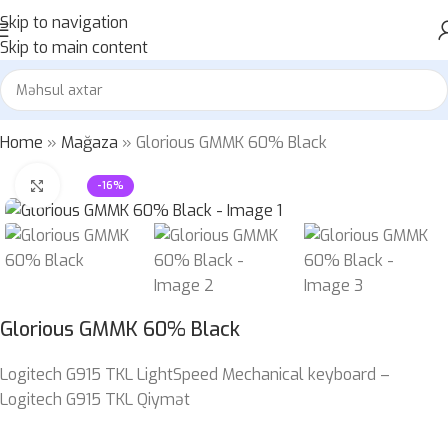
Skip to navigation
Skip to main content
Home
»
Mağaza
»
Glorious GMMK 60% Black
Böyütmək üçün klikləyin
-16%
Glorious GMMK 60% Black
Logitech G915 TKL LightSpeed Mechanical keyboard –
Logitech G915 TKL Qiymət