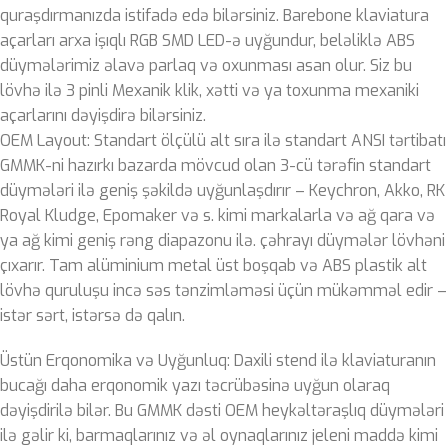
quraşdırmanızda istifadə edə bilərsiniz. Barebone klaviatura
açarları arxa işıqlı RGB SMD LED-ə uyğundur, beləliklə ABS
düymələrimiz əlavə parlaq və oxunması asan olur. Siz bu
lövhə ilə 3 pinli Mexanik klik, xətti və ya toxunma mexaniki
açarlarını dəyişdirə bilərsiniz.
OEM Layout: Standart ölçülü alt sıra ilə standart ANSI tərtibatı
GMMK-ni hazırkı bazarda mövcud olan 3-cü tərəfin standart
düymələri ilə geniş şəkildə uyğunlaşdırır – Keychron, Akko, RK
Royal Kludge, Epomaker və s. kimi markalarla və ağ qara və
ya ağ kimi geniş rəng diapazonu ilə. çəhrayı düymələr lövhəni
çıxarır. Tam alüminium metal üst boşqab və ABS plastik alt
lövhə quruluşu incə səs tənzimləməsi üçün mükəmməl edir –
istər sərt, istərsə də qalın.
Üstün Erqonomika və Uyğunluq: Daxili stend ilə klaviaturanın
bucağı daha erqonomik yazı təcrübəsinə uyğun olaraq
dəyişdirilə bilər. Bu GMMK dəsti OEM heykəltəraşlıq düymələri
ilə gəlir ki, barmaqlarınız və əl oynaqlarınız jeleni maddə kimi