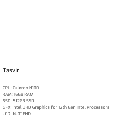
Təsvir
CPU: Celeron N100
RAM: 16GB RAM
SSD: 512GB SSD
GFX: Intel UHD Graphics for 12th Gen Intel Processors
LCD: 14.0″ FHD