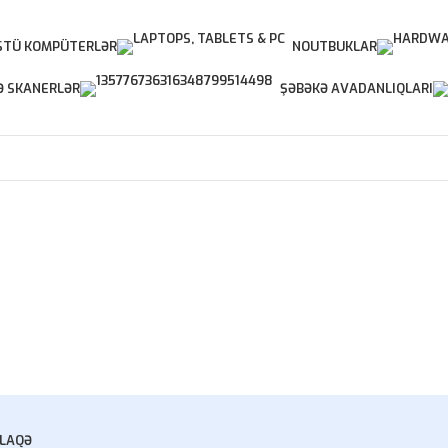
TÜ KOMPÜTERLƏR
NOUTBUKLAR
Ə SKANERLƏR
ŞƏBƏKƏ AVADANLIQLARI
LAQƏ