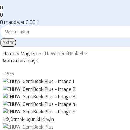
0
0
0
maddələr
0.00
₼
Axtar
Home
»
Mağaza
»
CHUWI GemiBook Plus
Məhsullara qayıt
-16%
Böyütmək üçün klikləyin