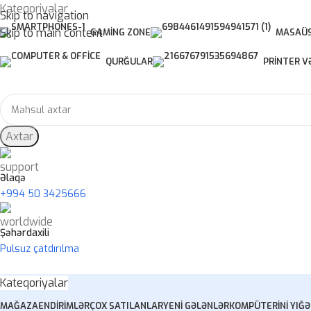
Kateqoriyalar
Skip to navigation
Skip to main content
GAMING ZONE
MASAÜS
QURĞULAR
PRINTER V
Axtar
Əlaqə
+994 50 3425666
Şəhərdaxili
Pulsuz çatdırılma
Kateqoriyalar
MAĞAZA
ENDIRIMLƏR
ÇOX SATILANLAR
YENI GƏLƏNLƏR
KOMPÜTERINI YIĞ
Ə