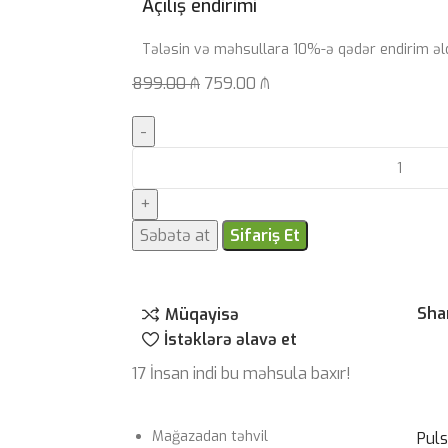
Açılış endirimi
Tələsin və məhsullara 10%-ə qədər endirim əl
899.00
₼
759.00
₼
Səbətə at
Sifariş Et
Sha
Müqayisə
İstəklərə əlavə et
17
İnsan indi bu məhsula baxır!
Mağazadan təhvil
Pul