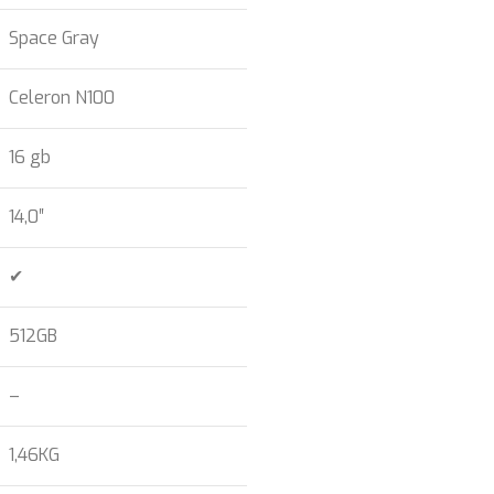
Space Gray
Celeron N100
16 gb
14,0″
✔
512GB
–
1,46KG