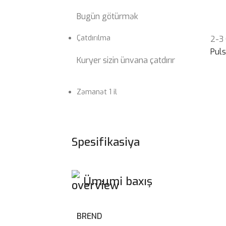
Bugün götürmək
Çatdırılma
2-3
Pul
Kuryer sizin ünvana çatdırır
Zəmanət 1 il
Spesifikasiya
Ümumi baxış
BREND