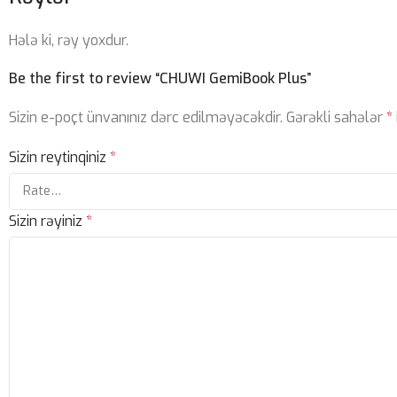
Hələ ki, rəy yoxdur.
Be the first to review “CHUWI GemiBook Plus”
Sizin e-poçt ünvanınız dərc edilməyəcəkdir.
Gərəkli sahələr
*
Sizin reytinqiniz
*
Sizin rəyiniz
*