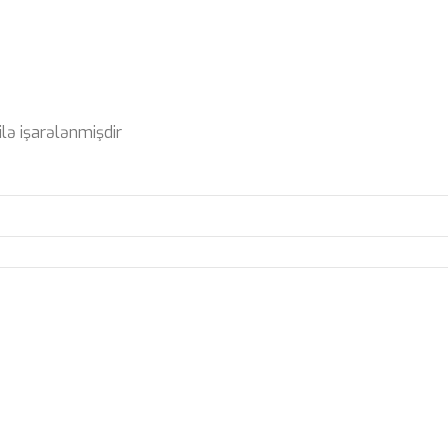
ilə işarələnmişdir