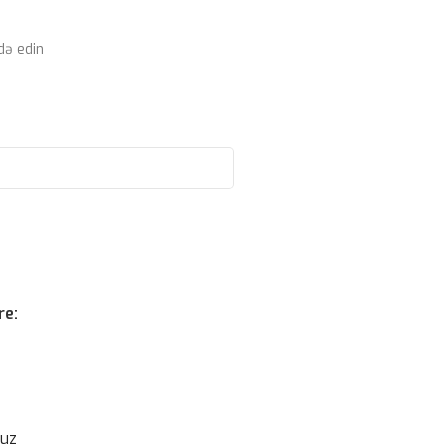
də edin
re:
suz