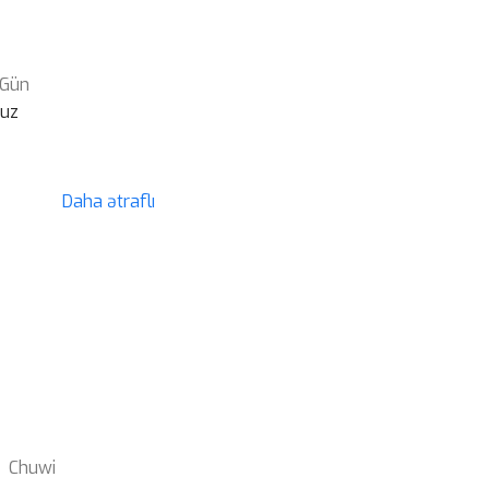
 Gün
suz
Daha ətraflı
Chuwi