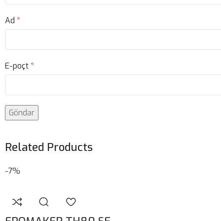
Ad
*
E-poçt
*
Related Products
-7%